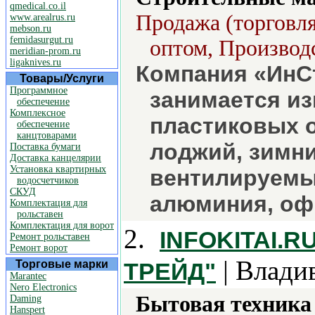
qmedical.co.il
Продажа (торговля
www.arealrus.ru
mebson.ru
femidasurgut.ru
оптом, Производс
meridian-prom.ru
ligaknives.ru
Компания «ИнСт
Товары/Услуги
Программное
занимается из
обеспечение
Комплексное
пластиковых о
обеспечение
канцтоварами
лоджий, зимни
Поставка бумаги
Доставка канцелярии
Установка квартирных
вентилируемы
водосчетчиков
СКУД
алюминия, оф
Комплектация для
рольставен
Комплектация для ворот
2.
INFOKITAI.
Ремонт рольставен
Ремонт ворот
| Влади
Торговые марки
ТРЕЙД"
Marantec
Nero Electronics
Бытовая техника 
Daming
Hanspert