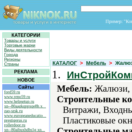
Пример: "К
КАТЕГОРИИ
Товары и услуги
Торговые марки
Виды деятельности
Города
Регионы
КАТАЛОГ
>
Мебель
>
Жалю
Страны
1.
РЕКЛАМА
ИнСтройКом
НОВОЕ
Мебель:
Жалюзи, 
Сайты
ford59.ru
Строительные ко
www.reno59.ru
www.helpsetup.ru
xn--80aagkqppxqe8h.x...
Витражи, Входны
zao-szsk.ru
www.europeaneducatio...
Пластиковые окн
prestigerus.ru
rollerdoor.ru
Строительные м
xn--80aibuxhdbs1g.xn...