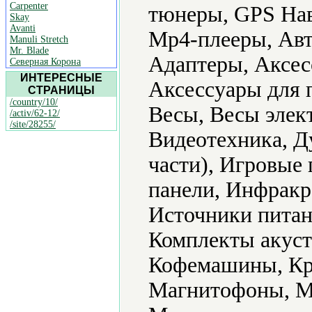
Carpenter
тюнеры, GPS Нав
Skay
Avanti
Mp4-плееры, Авт
Manuli Stretch
Mr. Blade
Адаптеры, Аксес
Северная Корона
ИНТЕРЕСНЫЕ
Аксессуары для 
СТРАНИЦЫ
/country/10/
Весы, Весы элек
/activ/62-12/
/site/28255/
Видеотехника, Д
части), Игровые
панели, Инфракр
Источники питан
Комплекты акуст
Кофемашины, Кр
Магнитофоны, М