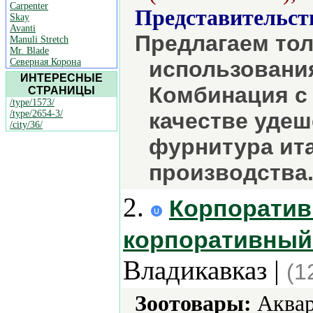
Carpenter
Представительст
Skay
Avanti
Предлагаем тол
Manuli Stretch
Mr. Blade
Северная Корона
использовани
ИНТЕРЕСНЫЕ
Комбинация с
СТРАНИЦЫ
/type/1573/
/type/2654-3/
качестве уде
/city/36/
фурнитура ита
производства.
2.
Корпоратив
корпоративный 
Владикавказ |
(1
Зоотовары:
Аквар