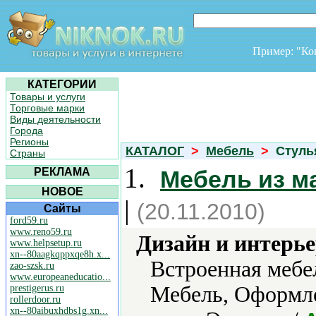
Пример: "К
КАТЕГОРИИ
Товары и услуги
Торговые марки
Виды деятельности
Города
Регионы
КАТАЛОГ
>
Мебель
>
Стуль
Страны
1.
РЕКЛАМА
Мебель из м
НОВОЕ
|
(20.11.2010)
Сайты
ford59.ru
www.reno59.ru
Дизайн и интерье
www.helpsetup.ru
xn--80aagkqppxqe8h.x...
Встроенная мебе
zao-szsk.ru
www.europeaneducatio...
Мебель, Оформл
prestigerus.ru
rollerdoor.ru
xn--80aibuxhdbs1g.xn...