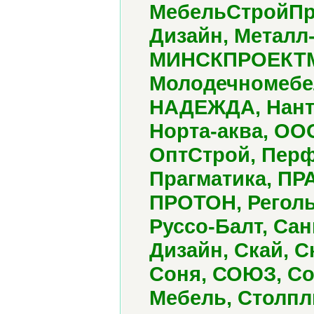
МебельСтройПро
Дизайн, Металл-
МИНСКПРОЕКТМЕ
Молодечномебел
НАДЕЖДА, Нанта
Норта-аква, ОО
ОптСтрой, Перф
Прагматика, ПР
ПРОТОН, Реголь
Руссо-Балт, Сан
Дизайн, Скай, С
Соня, СОЮЗ, Со
Мебель, Столпл