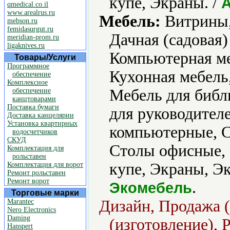
купе, Экраны. /
qmedical.co.il
www.arealrus.ru
Мебель:
Витрины,
mebson.ru
femidasurgut.ru
Дачная (садовая)
meridian-prom.ru
ligaknives.ru
Компьютерная ме
Товары/Услуги
Программное
Кухонная мебель,
обеспечение
Комплексное
Мебель для библ
обеспечение
канцтоварами
Поставка бумаги
для руководителе
Доставка канцелярии
Установка квартирных
компьютерные, С
водосчетчиков
СКУД
Столы офисные,
Комплектация для
рольставен
купе, Экраны, Эк
Комплектация для ворот
Ремонт рольставен
Ремонт ворот
.
Экомебель
Торговые марки
Дизайн, Продажа (
Marantec
Nero Electronics
Daming
(изготовление), 
Hanspert