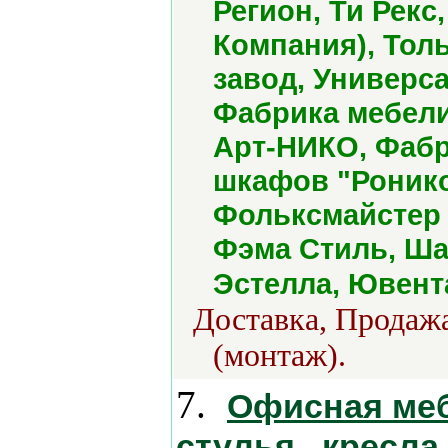
Регион, Ти Рекс
Компания), Тол
завод, Универс
Фабрика мебели
Арт-НИКО, Фабр
шкафов "Ронико
Фольксмайстер 
Фэма Стиль, Ша
Эстелла, Ювент
Доставка, Продажа
(монтаж).
7.
Офисная меб
стулья , кресл