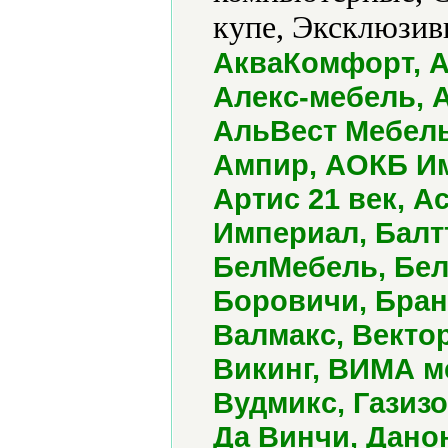
купе, Эксклюзивн
АкваКомфорт, А
Алекс-мебель, 
АльВест Мебель
Ампир, АОКБ Им
Артис 21 век, А
Империал, Балт
БелМебель, Бел
Боровичи, Бран
Валмакс, Вектор
Викинг, ВИМА м
Вудмикс, Газизо
Да Винчи, Дано