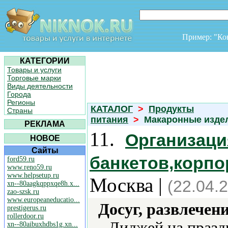
Пример: "К
КАТЕГОРИИ
Товары и услуги
Торговые марки
Виды деятельности
Города
Регионы
КАТАЛОГ
>
Продукты
Страны
питания
>
Макаронные изд
РЕКЛАМА
11.
Организац
НОВОЕ
Сайты
банкетов,корпо
ford59.ru
www.reno59.ru
www.helpsetup.ru
Москва |
(22.04.
xn--80aagkqppxqe8h.x...
zao-szsk.ru
www.europeaneducatio...
Досуг, развлечен
prestigerus.ru
rollerdoor.ru
Диджей на празд
xn--80aibuxhdbs1g.xn...