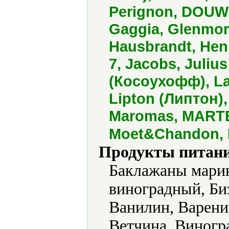
Perignon, DOUW
Gaggia, Glenmor
Hausbrandt, Henn
7, Jacobs, Juliu
(Косоухофф), La
Lipton (Липтон),
Maromas, MARTEL
Moet&Chandon, 
Продукты питани
Баклажаны марин
виноградный, Би
Ванилин, Варени
Ветчина, Виногра