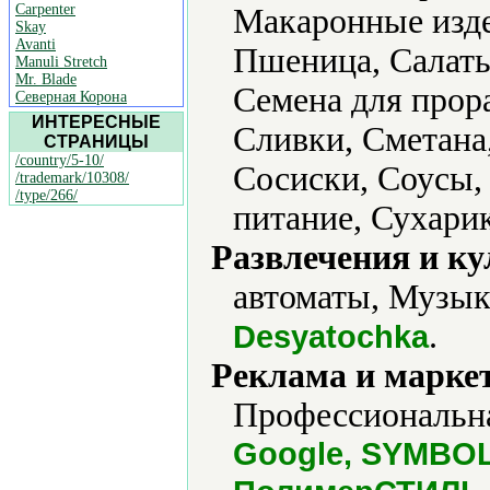
Carpenter
Макаронные изде
Skay
Avanti
Пшеница, Салаты
Manuli Stretch
Mr. Blade
Семена для прор
Северная Корона
ИНТЕРЕСНЫЕ
Сливки, Сметана
СТРАНИЦЫ
/country/5-10/
Сосиски, Соусы,
/trademark/10308/
/type/266/
питание, Сухари
Развлечения и ку
автоматы, Музык
.
Desyatochka
Реклама и марке
Профессиональна
Google, SYMBOL, 