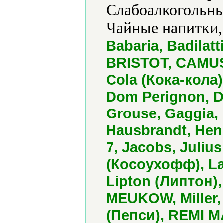
Слабоалкогольны
Чайные напитки,
Babaria, Badila
BRISTOT, CAMUS
Cola (Кока-кола)
Dom Perignon, 
Grouse, Gaggia,
Hausbrandt, Henn
7, Jacobs, Juliu
(Косоухофф), La
Lipton (Липтон)
MEUKOW, Miller,
(Пепси), REMI MA