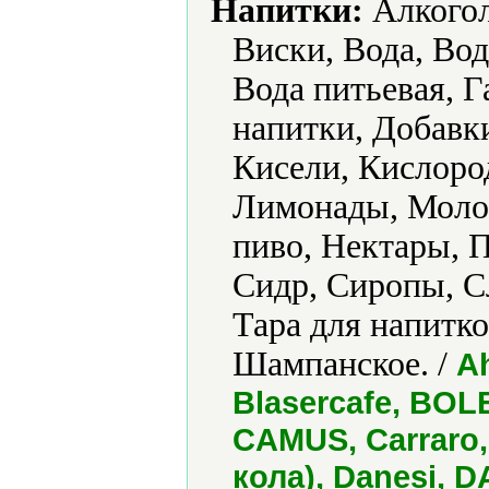
Напитки:
Алкогол
Виски, Вода, Вод
Вода питьевая, 
напитки, Добавки
Кисели, Кислоро
Лимонады, Молок
пиво, Нектары, 
Сидр, Сиропы, С
Тара для напитко
Шампанское. /
Ah
Blasercafe, BO
CAMUS, Carraro
кола), Danesi, D