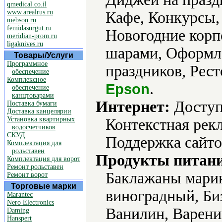
qmedical.co.il
www.arealrus.ru
Кафе, Конкурсы,
mebson.ru
femidasurgut.ru
Новогодние кор
meridian-prom.ru
ligaknives.ru
шарами, Оформл
Товары/Услуги
Программное
праздников, Рест
обеспечение
Комплексное
.
Epson
обеспечение
канцтоварами
Интернет:
Доступ
Поставка бумаги
Доставка канцелярии
Установка квартирных
Контекстная рек
водосчетчиков
СКУД
Поддержка сайто
Комплектация для
рольставен
Продукты питани
Комплектация для ворот
Ремонт рольставен
Баклажаны марин
Ремонт ворот
Торговые марки
виноградный, Би
Marantec
Nero Electronics
Ванилин, Варени
Daming
Hanspert