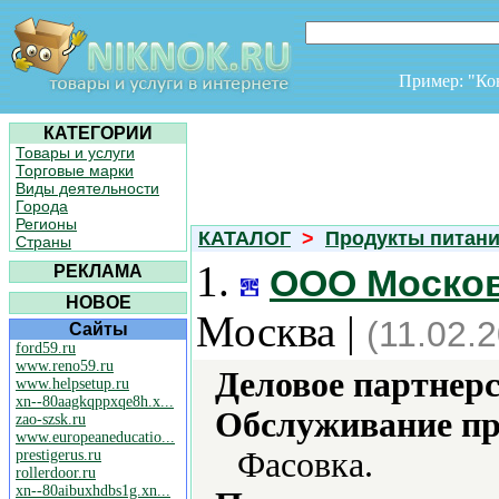
Пример: "К
КАТЕГОРИИ
Товары и услуги
Торговые марки
Виды деятельности
Города
Регионы
КАТАЛОГ
>
Продукты питан
Страны
1.
РЕКЛАМА
ООО Москов
НОВОЕ
Москва |
(11.02.
Сайты
ford59.ru
www.reno59.ru
Деловое партнерс
www.helpsetup.ru
xn--80aagkqppxqe8h.x...
Обслуживание пр
zao-szsk.ru
www.europeaneducatio...
Фасовка.
prestigerus.ru
rollerdoor.ru
xn--80aibuxhdbs1g.xn...