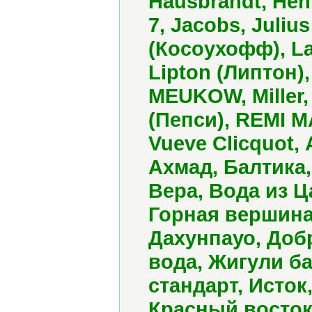
Hausbrandt, Henn
7, Jacobs, Juliu
(Косоухофф), La
Lipton (Липтон)
MEUKOW, Miller,
(Пепси), REMI MA
Vueve Clicquot,
Ахмад, Балтика,
Вера, Вода из 
Горная вершина,
Дахунпауо, Доб
вода, Жигули ба
стандарт, Исток
Красный восток