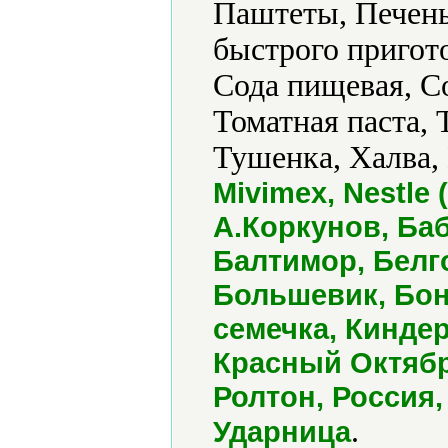
Паштеты, Печен
быстрого пригот
Сода пищевая, С
Томатная паста,
Тушенка, Халва,
Mivimex, Nestle (
А.Коркунов, Ба
Балтимор, Белг
Большевик, Бон
семечка, Кинде
Красный Октябр
Ролтон, Россия,
.
Ударница