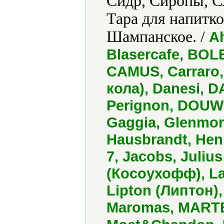
Сидр, Сиропы, С
Тара для напитко
Шампанское. /
Ah
Blasercafe, BO
CAMUS, Carraro
кола), Danesi, D
Perignon, DOUW
Gaggia, Glenmor
Hausbrandt, Henn
7, Jacobs, Juliu
(Косоухофф), La
Lipton (Липтон),
Maromas, MARTEL