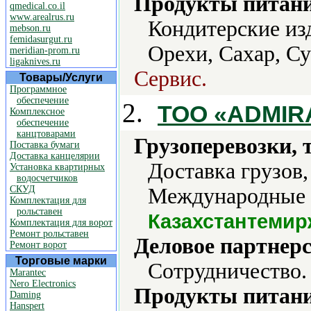
Продукты питани
qmedical.co.il
www.arealrus.ru
Кондитерские из
mebson.ru
femidasurgut.ru
Орехи, Сахар, С
meridian-prom.ru
ligaknives.ru
Сервис.
Товары/Услуги
Программное
обеспечение
2.
ТОО «ADMIR
Комплексное
обеспечение
канцтоварами
Грузоперевозки, 
Поставка бумаги
Доставка канцелярии
Доставка грузов
Установка квартирных
водосчетчиков
СКУД
Международные п
Комплектация для
рольставен
Казахстантеми
Комплектация для ворот
Ремонт рольставен
Деловое партнерс
Ремонт ворот
Торговые марки
Сотрудничество.
Marantec
Nero Electronics
Продукты питани
Daming
Hanspert