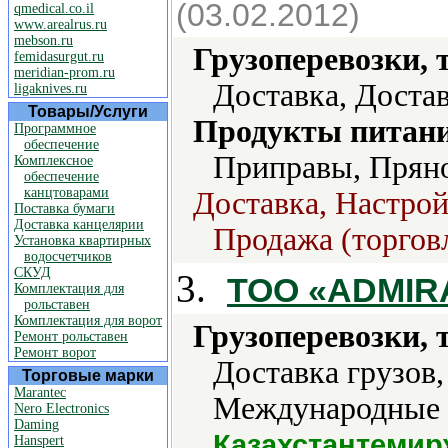
(03.02.2012)
qmedical.co.il
www.arealrus.ru
mebson.ru
Грузоперевозки, 
femidasurgut.ru
meridian-prom.ru
Доставка, Достав
ligaknives.ru
Товары/Услуги
Продукты питани
Программное
обеспечение
Приправы, Пряно
Комплексное
обеспечение
канцтоварами
Доставка, Настрой
Поставка бумаги
Доставка канцелярии
Продажа (торгов
Установка квартирных
водосчетчиков
СКУД
3.
ТОО «ADMIR
Комплектация для
рольставен
Комплектация для ворот
Грузоперевозки, 
Ремонт рольставен
Ремонт ворот
Доставка грузов
Торговые марки
Marantec
Международные п
Nero Electronics
Daming
Казахстантеми
Hanspert