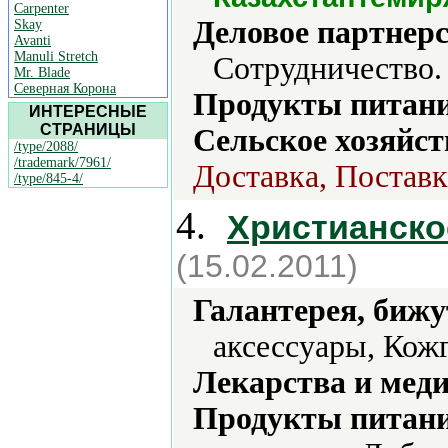
Carpenter
Деловое партнерс
Skay
Avanti
Manuli Stretch
Сотрудничество.
Mr. Blade
Северная Корона
Продукты питани
ИНТЕРЕСНЫЕ
СТРАНИЦЫ
Сельское хозяйст
/type/2088/
/trademark/7961/
Доставка, Поставк
/type/845-4/
4.
Христианско
(15.02.2011)
Галантерея, бижу
аксессуары, Кож
Лекарства и мед
Продукты питани