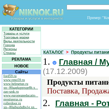
Пример: "К
КАТЕГОРИИ
Товары и услуги
Торговые марки
Виды деятельности
Города
Регионы
КАТАЛОГ
>
Продукты питан
Страны
1.
РЕКЛАМА
Главная / М
НОВОЕ
(17.12.2009)
Сайты
ford59.ru
Продукты питани
www.reno59.ru
www.helpsetup.ru
xn--80aagkqppxqe8h.x...
Поставка, Продажа
zao-szsk.ru
www.europeaneducatio...
prestigerus.ru
2.
Главная - Ро
rollerdoor.ru
xn--80aibuxhdbs1g.xn...