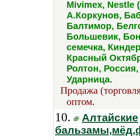
Mivimex, Nestle (
А.Коркунов, Ба
Балтимор, Белг
Большевик, Бон
семечка, Кинде
Красный Октябр
Ролтон, Россия,
.
Ударница
Продажа (торговля
оптом.
10.
Алтайские
бальзамы,мёд,