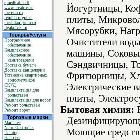
qmedical.co.il
Йогуртницы, Ко
www.arealrus.ru
mebson.ru
плиты, Микровол
femidasurgut.ru
meridian-prom.ru
ligaknives.ru
Мясорубки, Нагр
Товары/Услуги
Очистители воды
Программное
обеспечение
Комплексное
машины, Соковы
обеспечение
канцтоварами
Сэндвичницы, То
Поставка бумаги
Доставка канцелярии
Фритюрницы, Хл
Установка квартирных
водосчетчиков
Электрические в
СКУД
Комплектация для
рольставен
плиты, Электрос
Комплектация для ворот
Ремонт рольставен
Бытовая химия:
В
Ремонт ворот
Торговые марки
Дезинфицирующие
Marantec
Nero Electronics
Моющие средств
Daming
Hanspert