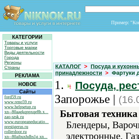
Пример: "К
КАТЕГОРИИ
Товары и услуги
Торговые марки
Виды деятельности
Города
Регионы
КАТАЛОГ
>
Посуда и кухонн
Страны
принадлежности
>
Фартуки д
РЕКЛАМА
1.
Посуда, ре
НОВОЕ
Сайты
Запорожье |
(16.
ford59.ru
www.reno59.ru
www.helpsetup.ru
Бытовая техника 
xn--80aagkqppxqe8h.x...
zao-szsk.ru
www.europeaneducatio...
Блендеры, Вароч
prestigerus.ru
rollerdoor.ru
электронные, Га
xn--80aibuxhdbs1g.xn...