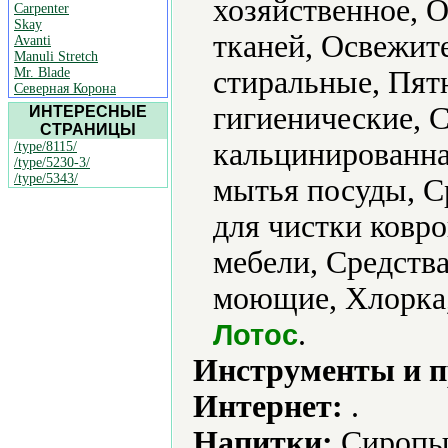
хозяйственное, 
Carpenter
Skay
тканей, Освежит
Avanti
Manuli Stretch
Mr. Blade
стиральные, Пят
Северная Корона
гигиенические, 
ИНТЕРЕСНЫЕ
СТРАНИЦЫ
кальцинированна
/type/8115/
/type/5230-3/
/type/5343/
мытья посуды, С
для чистки ковро
мебели, Средства
моющие, Хлорка,
.
Лотос
Инструменты и 
Интернет:
.
Напитки:
Сиропы