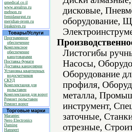
qmedical.co.il
www.arealrus.ru
дисковые, Пневм
mebson.ru
femidasurgut.ru
оборудование, 
meridian-prom.ru
ligaknives.ru
Электроинструме
Товары/Услуги
Программное
Производственно
обеспечение
Комплексное
Листогибы ручны
обеспечение
канцтоварами
Насосы, Оборудо
Поставка бумаги
Доставка канцелярии
Установка квартирных
Оборудование дл
водосчетчиков
СКУД
профиля, Оборуд
Комплектация для
рольставен
металла, Промы
Комплектация для ворот
Ремонт рольставен
инструмент, Спе
Ремонт ворот
Торговые марки
заточные, Станк
Marantec
Nero Electronics
отрезные, Строи
Daming
Hanspert