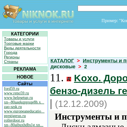
Пример: "К
КАТЕГОРИИ
Товары и услуги
Торговые марки
Виды деятельности
Города
Регионы
КАТАЛОГ
>
Инструменты и 
Страны
дисковые
>
2
РЕКЛАМА
11.
Koxo. Дор
НОВОЕ
Сайты
бензо-дизель г
ford59.ru
www.reno59.ru
www.helpsetup.ru
|
(12.12.2009)
xn--80aagkqppxqe8h.x...
zao-szsk.ru
www.europeaneducatio...
Инструменты и 
prestigerus.ru
rollerdoor.ru
Диски алмазные,
xn--80aibuxhdbs1g.xn...