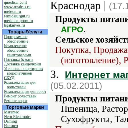
Краснодар |
qmedical.co.il
(17.
www.arealrus.ru
mebson.ru
femidasurgut.ru
Продукты питани
meridian-prom.ru
ligaknives.ru
.
АГРО
Товары/Услуги
Программное
Сельское хозяйст
обеспечение
Комплексное
Покупка, Продажа 
обеспечение
канцтоварами
(изготовление), 
Поставка бумаги
Доставка канцелярии
Установка квартирных
3.
Интернет ма
водосчетчиков
СКУД
Комплектация для
(05.02.2011)
рольставен
Комплектация для ворот
Продукты питани
Ремонт рольставен
Ремонт ворот
Пшеница, Растор
Торговые марки
Marantec
Сухофрукты, Та
Nero Electronics
Daming
Hanspert