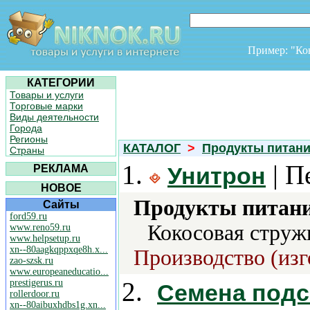
Пример: "К
КАТЕГОРИИ
Товары и услуги
Торговые марки
Виды деятельности
Города
Регионы
КАТАЛОГ
>
Продукты питан
Страны
1.
| П
РЕКЛАМА
Унитрон
НОВОЕ
Продукты питани
Сайты
ford59.ru
Кокосовая струж
www.reno59.ru
www.helpsetup.ru
xn--80aagkqppxqe8h.x...
Производство (изг
zao-szsk.ru
www.europeaneducatio...
2.
prestigerus.ru
Семена подс
rollerdoor.ru
xn--80aibuxhdbs1g.xn...