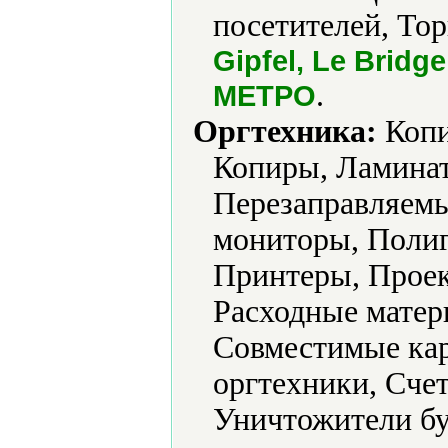
посетителей, Тор
Gipfel, Le Bridg
.
МЕТРО
Оргтехника:
Копи
Копиры, Ламина
Перезаправляем
мониторы, Полиг
Принтеры, Прое
Расходные матер
Совместимые кар
оргтехники, Счет
Уничтожители б