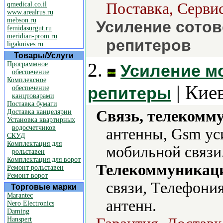
Поставка, Сервис
qmedical.co.il
www.arealrus.ru
mebson.ru
Усиление сотов
femidasurgut.ru
meridian-prom.ru
репитеров
ligaknives.ru
Товары/Услуги
2.
Программное
Усиление м
обеспечение
Комплексное
| Киев
репитеры
обеспечение
канцтоварами
Поставка бумаги
Связь, телекомм
Доставка канцелярии
Установка квартирных
водосчетчиков
антенны, Gsm ус
СКУД
Комплектация для
мобильной связи
рольставен
Комплектация для ворот
Телекоммуникаци
Ремонт рольставен
Ремонт ворот
связи, Телефони
Торговые марки
Marantec
антенн.
Nero Electronics
Daming
Hanspert