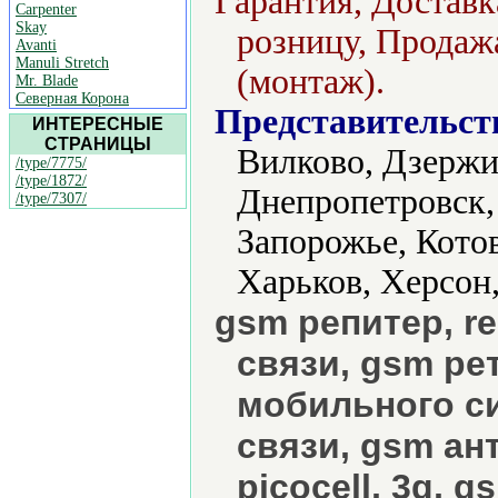
Гарантия, Доставк
Carpenter
Skay
розницу, Продажа
Avanti
Manuli Stretch
(монтаж).
Mr. Blade
Северная Корона
Представительст
ИНТЕРЕСНЫЕ
СТРАНИЦЫ
Вилково, Дзержи
/type/7775/
/type/1872/
Днепропетровск,
/type/7307/
Запорожье, Котов
Харьков, Херсон
gsm репитер, re
связи, gsm ре
мобильного си
связи, gsm ан
picocell, 3g, 