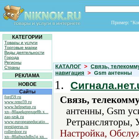
Пример: "К
КАТЕГОРИИ
Товары и услуги
Торговые марки
Виды деятельности
Города
Регионы
КАТАЛОГ
>
Связь, телекомм
Страны
навигация
>
Gsm антенны
РЕКЛАМА
1.
Сигнала.нет.
НОВОЕ
Сайты
Связь, телекомм
ford59.ru
www.reno59.ru
www.helpsetup.ru
антенны, Gsm ус
xn--80aagkqppxqe8h.x...
zao-szsk.ru
Ретрансляторы, 
www.europeaneducatio...
prestigerus.ru
Настройка, Обслу
rollerdoor.ru
xn--80aibuxhdbs1g.xn...