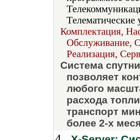
Телекоммуникаци
Телематические 
Комплектация, Нас
Обслуживание, О
Реализация, Серв
Система спутни
позволяет ко
любого масшта
расхода топли
транспорт мин
более 2-х мес
4.
X-Server: C