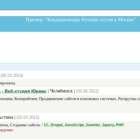
Пример: "Кондиционеры Hyundai оптом в Москв
|
(05.03.2014)
 проекты.
| Челябинск |
 - Веб-студия Юрмас
(03.06.2012)
клама, Копирайтинг, Продвижение сайтов в поисковых системах, Раскрутка са
Астана |
(02.03.2012)
кты, Создание сайтов. /
.
1С, Drupal, JavaScript, Joomla!, Jquery, PHP
ождение.