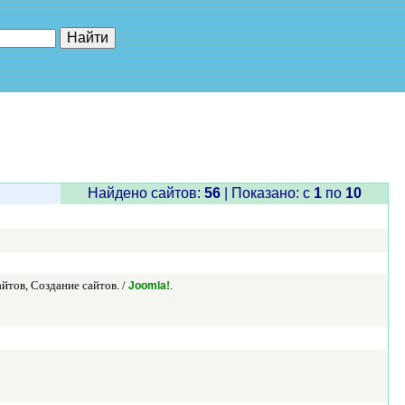
е"
Найдено сайтов:
56
| Показано: c
1
по
10
йтов, Создание сайтов. /
.
Joomla!