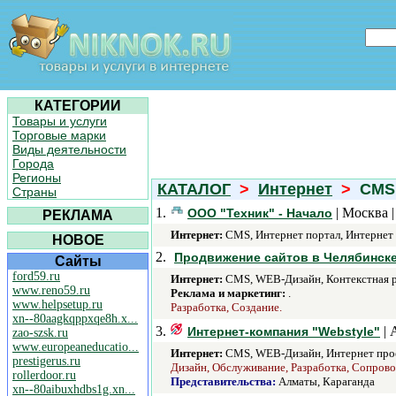
КАТЕГОРИИ
Товары и услуги
Торговые марки
Виды деятельности
Города
Регионы
КАТАЛОГ
>
Интернет
>
CMS
Страны
1.
| Москва 
ООО "Техник" - Начало
РЕКЛАМА
Интернет:
CMS, Интернет портал, Интернет
НОВОЕ
2.
Продвижение сайтов в Челябинске
Сайты
ford59.ru
Интернет:
CMS, WEB-Дизайн, Контекстная ре
www.reno59.ru
Реклама и маркетинг:
.
www.helpsetup.ru
Разработка, Создание.
xn--80aagkqppxqe8h.x...
3.
| 
Интернет-компания "Webstyle"
zao-szsk.ru
www.europeaneducatio...
Интернет:
CMS, WEB-Дизайн, Интернет прое
prestigerus.ru
Дизайн, Обслуживание, Разработка, Сопров
rollerdoor.ru
Представительства:
Алматы, Караганда
xn--80aibuxhdbs1g.xn...