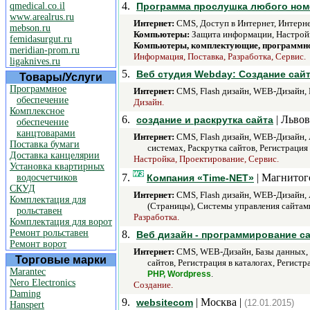
4.
qmedical.co.il
Программа прослушка любого ном
www.arealrus.ru
Интернет:
CMS, Доступ в Интернет, Интерне
mebson.ru
Компьютеры:
Защита информации, Настройк
femidasurgut.ru
Компьютеры, комплектующие, программно
meridian-prom.ru
Информация, Поставка, Разработка, Сервис.
ligaknives.ru
5.
Веб студия Webday: Создание сайт
Товары/Услуги
Программное
Интернет:
CMS, Flash дизайн, WEB-Дизайн, 
обеспечение
Дизайн.
Комплексное
6.
| Львов
создание и раскрутка сайта
обеспечение
канцтоварами
Интернет:
CMS, Flash дизайн, WEB-Дизайн, 
Поставка бумаги
системах, Раскрутка сайтов, Регистрация
Доставка канцелярии
Настройка, Проектирование, Сервис.
Установка квартирных
7.
| Магнитог
водосчетчиков
Компания «Time-NET»
СКУД
Интернет:
CMS, Flash дизайн, WEB-Дизайн, 
Комплектация для
(Страницы), Системы управления сайтами
рольставен
Разработка.
Комплектация для ворот
Ремонт рольставен
8.
Веб дизайн - программирование са
Ремонт ворот
Интернет:
CMS, WEB-Дизайн, Базы данных, И
Торговые марки
сайтов, Регистрация в каталогах, Регист
Marantec
.
PHP, Wordpress
Nero Electronics
Создание.
Daming
9.
| Москва |
websitecom
(12.01.2015)
Hanspert