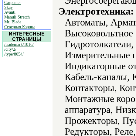
Энергосберегающ
Carpenter
Skay
Электротехника:
Avanti
Manuli Stretch
Автоматы, Армат
Mr. Blade
Северная Корона
Высоковольтное 
ИНТЕРЕСНЫЕ
СТРАНИЦЫ
Гидротолкатели,
/trademark/1016/
/city/2/
Измерительные п
/type/8054/
Индикаторные от
Кабель-каналы, 
Контакторы, Кон
Монтажные коро
аппаратура, Низ
Прожекторы, Пус
Редукторы, Реле,