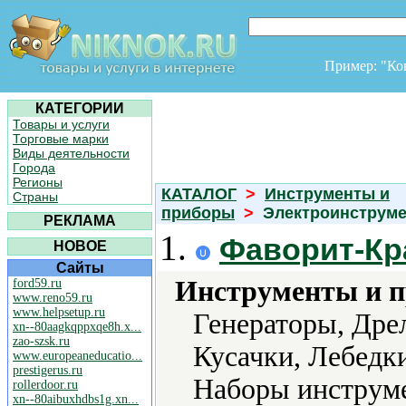
Пример: "К
КАТЕГОРИИ
Товары и услуги
Торговые марки
Виды деятельности
Города
Регионы
КАТАЛОГ
>
Инструменты и
Страны
приборы
>
Электроинструме
РЕКЛАМА
1.
Фаворит-Кр
НОВОЕ
Сайты
Инструменты и 
ford59.ru
www.reno59.ru
www.helpsetup.ru
Генераторы, Дре
xn--80aagkqppxqe8h.x...
zao-szsk.ru
Кусачки, Лебедк
www.europeaneducatio...
prestigerus.ru
Наборы инструме
rollerdoor.ru
xn--80aibuxhdbs1g.xn...