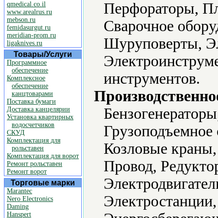
Перфораторы, Пл
qmedical.co.il
www.arealrus.ru
mebson.ru
Сварочное оборуд
femidasurgut.ru
meridian-prom.ru
Шуруповерты, Эл
ligaknives.ru
Товары/Услуги
Электроинструме
Программное
обеспечение
инструментов.
Комплексное
обеспечение
Производственно
канцтоварами
Поставка бумаги
Бензогенераторы
Доставка канцелярии
Установка квартирных
водосчетчиков
Грузоподъемное 
СКУД
Комплектация для
Козловые краны,
рольставен
Комплектация для ворот
Провод, Редукто
Ремонт рольставен
Ремонт ворот
Электродвигател
Торговые марки
Marantec
Электростанции,
Nero Electronics
Daming
Hanspert