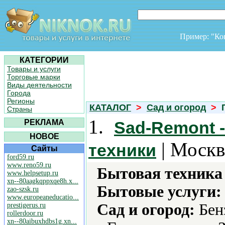
Пример: "К
КАТЕГОРИИ
Товары и услуги
Торговые марки
Виды деятельности
Города
Регионы
КАТАЛОГ
>
Сад и огород
>
П
Страны
1.
РЕКЛАМА
Sad-Remont 
НОВОЕ
| Москв
техники
Сайты
ford59.ru
www.reno59.ru
Бытовая техника 
www.helpsetup.ru
xn--80aagkqppxqe8h.x...
Бытовые услуги:
zao-szsk.ru
www.europeaneducatio...
Сад и огород:
Бен
prestigerus.ru
rollerdoor.ru
xn--80aibuxhdbs1g.xn...