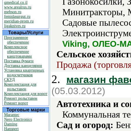
Газонокосилки, З
qmedical.co.il
www.arealrus.ru
Минитракторы, 
mebson.ru
femidasurgut.ru
Садовые пылесос
meridian-prom.ru
ligaknives.ru
Электроинструме
Товары/Услуги
Программное
Viking, ОЛЕО-М
обеспечение
Комплексное
Сельское хозяйст
обеспечение
канцтоварами
Поставка бумаги
Продажа (торговля
Доставка канцелярии
Установка квартирных
водосчетчиков
2.
магазин фав
СКУД
Комплектация для
(05.03.2012)
рольставен
Комплектация для ворот
Ремонт рольставен
Автотехника и с
Ремонт ворот
Торговые марки
Коммунальная те
Marantec
Nero Electronics
Сад и огород:
Бен
Daming
Hanspert