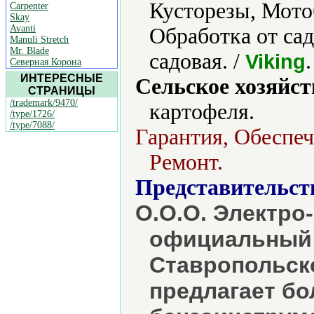
Кусторезы, Мото
Carpenter
Skay
Avanti
Обработка от са
Manuli Stretch
Mr. Blade
садовая. /
.
Viking
Северная Корона
ИНТЕРЕСНЫЕ
Сельское хозяйст
СТРАНИЦЫ
/trademark/9470/
картофеля.
/type/1726/
/type/7088/
Гарантия, Обеспеч
Ремонт.
Представительст
О.О.О. Электро
официальный 
Ставропольск
предлагает б