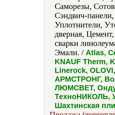
Саморезы, Сотов
Сэндвич-панели,
Уплотнители, Ут
дверная, Цемен
сварки линолеум
Эмали. /
Atlas, C
KNAUF Therm, Kn
Linerock, OLOVI,
АРМСТРОНГ, Вол
ЛЮМСВЕТ, Ондул
ТехноНИКОЛЬ, У
Шахтинская пли
Продажа (торговля