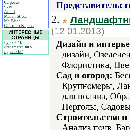
Представительст
Carpenter
Skay
Avanti
2.
Manuli Stretch
Ландшафтн
Mr. Blade
Северная Корона
(12.01.2013)
ИНТЕРЕСНЫЕ
СТРАНИЦЫ
Дизайн и интерье
/type/2041/
/trademark/1802/
дизайн, Озелене
/type/2318/
Флористика, Цве
Сад и огород:
Бес
Крупномеры, Ла
для полива, Обра
Перголы, Садовы
Строительство и
Анализ почв, Ба