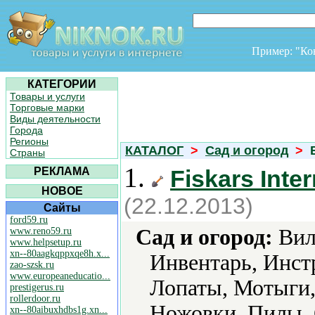
Пример: "К
КАТЕГОРИИ
Товары и услуги
Торговые марки
Виды деятельности
Города
Регионы
КАТАЛОГ
>
Сад и огород
>
В
Страны
1.
РЕКЛАМА
Fiskars Inte
НОВОЕ
(22.12.2013)
Сайты
ford59.ru
Сад и огород:
Вил
www.reno59.ru
www.helpsetup.ru
xn--80aagkqppxqe8h.x...
Инвентарь, Инст
zao-szsk.ru
www.europeaneducatio...
Лопаты, Мотыги
prestigerus.ru
rollerdoor.ru
Ножовки, Пилы, 
xn--80aibuxhdbs1g.xn...