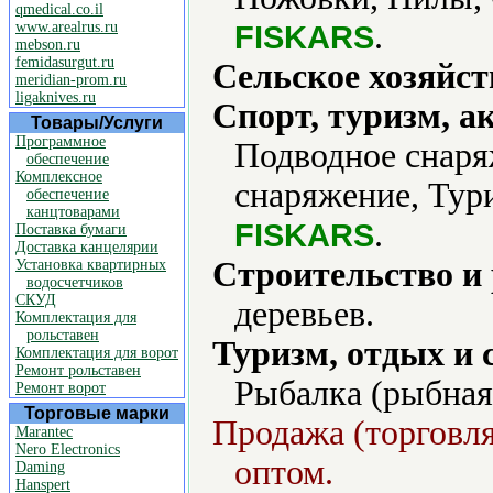
qmedical.co.il
.
www.arealrus.ru
FISKARS
mebson.ru
femidasurgut.ru
Сельское хозяйст
meridian-prom.ru
ligaknives.ru
Спорт, туризм, а
Товары/Услуги
Программное
Подводное снаря
обеспечение
Комплексное
снаряжение, Тури
обеспечение
канцтоварами
.
FISKARS
Поставка бумаги
Доставка канцелярии
Строительство и
Установка квартирных
водосчетчиков
СКУД
деревьев.
Комплектация для
рольставен
Туризм, отдых и 
Комплектация для ворот
Ремонт рольставен
Рыбалка (рыбная
Ремонт ворот
Торговые марки
Продажа (торговля
Marantec
Nero Electronics
оптом.
Daming
Hanspert