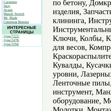
по бетону, Домк
Carpenter
Skay
изделия, Запчас
Avanti
Manuli Stretch
Mr. Blade
клининга, Инстр
Северная Корона
Инструментальны
ИНТЕРЕСНЫЕ
СТРАНИЦЫ
Ключи, Колбы, 
/type/7222/
/type/2478/
/type/1194/
для весов, Комп
Краскораспылите
Кувалды, Кусачк
уровни, Лазерных
Ленточные пилы
инструмент, Ма
оборудование, М
Молотки, Монтаж