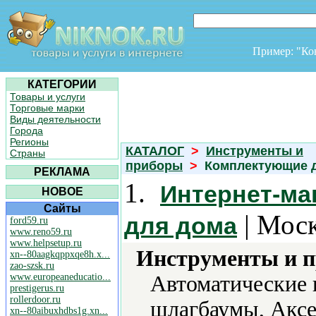
Пример: "К
КАТЕГОРИИ
Товары и услуги
Торговые марки
Виды деятельности
Города
Регионы
КАТАЛОГ
>
Инструменты и
Страны
приборы
>
Комплектующие д
РЕКЛАМА
1.
Интернет-маг
НОВОЕ
Сайты
| Моск
для дома
ford59.ru
www.reno59.ru
www.helpsetup.ru
Инструменты и 
xn--80aagkqppxqe8h.x...
zao-szsk.ru
www.europeaneducatio...
Автоматические 
prestigerus.ru
rollerdoor.ru
шлагбаумы, Аксе
xn--80aibuxhdbs1g.xn...