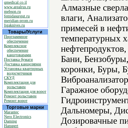
qmedical.co.il
Алмазные сверла
www.arealrus.ru
mebson.ru
влаги, Анализат
femidasurgut.ru
meridian-prom.ru
ligaknives.ru
примесей в нефт
Товары/Услуги
температурных х
Программное
обеспечение
Комплексное
нефтепродуктов,
обеспечение
канцтоварами
Бани, Бензобуры
Поставка бумаги
Доставка канцелярии
коронки, Буры, 
Установка квартирных
водосчетчиков
Виброанализатор
СКУД
Комплектация для
рольставен
Гаражное оборуд
Комплектация для ворот
Ремонт рольставен
Гидроинструмент
Ремонт ворот
Торговые марки
Дальномеры, Дис
Marantec
Nero Electronics
Дозировачные пи
Daming
Hanspert