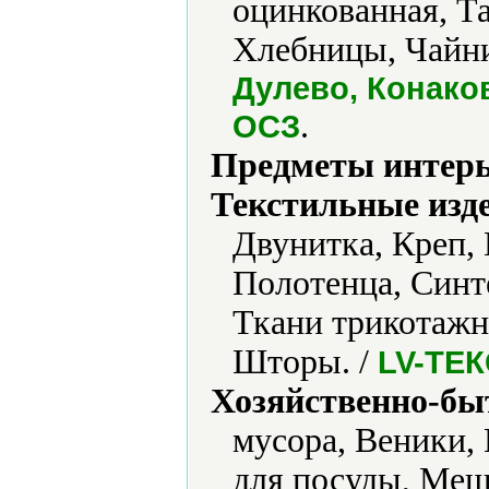
оцинкованная, Та
Хлебницы, Чайни
Дулево, Конако
.
ОСЗ
Предметы интерь
Текстильные изд
Двунитка, Креп,
Полотенца, Синт
Ткани трикотажн
Шторы. /
LV-ТЕ
Хозяйственно-бы
мусора, Веники,
для посуды, Меш