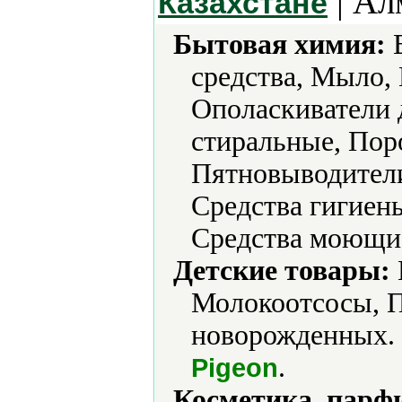
| Ал
Казахстане
Бытовая химия:
В
средства, Мыло,
Ополаскиватели 
стиральные, Пор
Пятновыводители
Средства гигиен
Средства моющие
Детские товары:
Молокоотсосы, П
новорожденных.
.
Pigeon
Косметика, парф