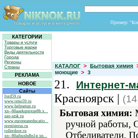
Пример: "К
КАТЕГОРИИ
Товары и услуги
Торговые марки
Виды деятельности
Города
Регионы
КАТАЛОГ
>
Бытовая химия
Страны
моющие
>
3
РЕКЛАМА
21.
Интернет-м
НОВОЕ
Сайты
Красноярск |
(14
ford59.ru
www.reno59.ru
www.helpsetup.ru
Бытовая химия:
М
xn--80aagkqppxqe8h.x...
zao-szsk.ru
www.europeaneducatio...
ручной работы, 
prestigerus.ru
rollerdoor.ru
Отбеливатели, 
xn--80aibuxhdbs1g.xn...