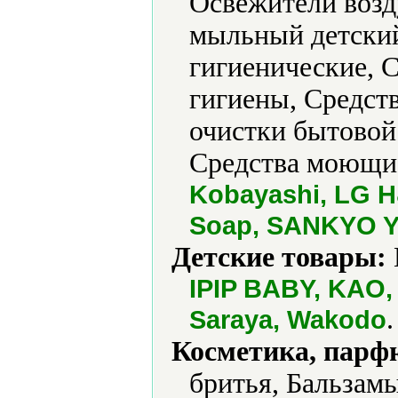
Освежители возд
мыльный детский
гигиенические, 
гигиены, Средств
очистки бытовой
Средства моющие
Kobayashi, LG H
Soap, SANKYO YU
Детские товары:
IPIP BABY, KAO, 
.
Saraya, Wakodo
Косметика, парф
бритья, Бальзамы