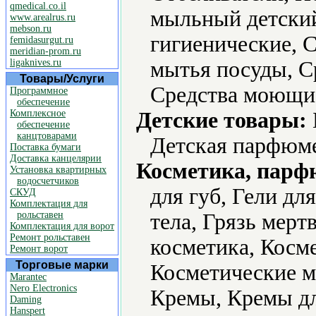
qmedical.co.il
мыльный детский
www.arealrus.ru
mebson.ru
гигиенические, С
femidasurgut.ru
meridian-prom.ru
ligaknives.ru
мытья посуды, С
Товары/Услуги
Средства моющи
Программное
обеспечение
Комплексное
Детские товары:
обеспечение
канцтоварами
Детская парфюме
Поставка бумаги
Доставка канцелярии
Косметика, парф
Установка квартирных
водосчетчиков
для губ, Гели дл
СКУД
Комплектация для
рольставен
тела, Грязь мерт
Комплектация для ворот
Ремонт рольставен
косметика, Косм
Ремонт ворот
Торговые марки
Косметические м
Marantec
Nero Electronics
Кремы, Кремы для
Daming
Hanspert