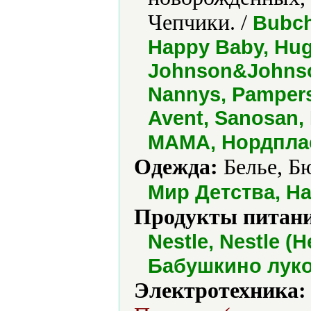
Чепчики. /
Bubch
Happy Baby, Hugg
Johnson&Johnson
Nannys, Pampers,
Avent, Sanosan
МАМА, Нордплас
Одежда:
Белье, Бю
Мир Детства, Н
Продукты питани
Nestle, Nestle (Н
Бабушкино лук
Электротехника: