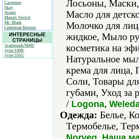
Лосьоны, Маски,
Carpenter
Skay
Масло для детск
Avanti
Manuli Stretch
Mr. Blade
Молочко для лиц
Северная Корона
жидкое, Мыло ру
ИНТЕРЕСНЫЕ
СТРАНИЦЫ
косметика на эф
/trademark/9660/
/type/1408/
/type/3501/
Натуральное мыл
крема для лица, 
Соли, Товары для
губами, Уход за
/
Logona, Weled
Одежда:
Белье, К
Термобелье, Тер
Norveg, Наша м