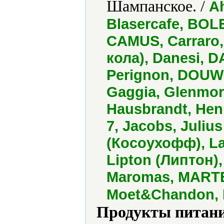
Шампанское. /
Ah
Blasercafe, BO
CAMUS, Carraro
кола), Danesi, D
Perignon, DOUW
Gaggia, Glenmor
Hausbrandt, Henn
7, Jacobs, Juliu
(Косоухофф), La
Lipton (Липтон),
Maromas, MARTEL
Moet&Chandon, 
Продукты питани