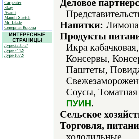
Деловое партнерс
Carpenter
Skay
Представительст
Avanti
Manuli Stretch
Напитки:
Лимонад
Mr. Blade
Северная Корона
Продукты питани
ИНТЕРЕСНЫЕ
СТРАНИЦЫ
Икра кабачковая,
/type/2231-2/
/type/7442/
/type/1872/
Консервы, Конс
Паштеты, Повидл
Свежезамороженн
Соусы, Томатная
.
ПУИН
Сельское хозяйст
Торговля, питани
холодильные.