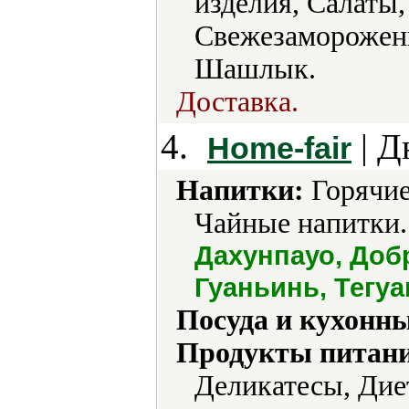
изделия, Салаты,
Свежезамороженн
Шашлык.
Доставка.
4.
| Д
Home-fair
Напитки:
Горячие
Чайные напитки.
Дахунпауо, Добр
Гуаньинь, Тегуа
Посуда и кухонн
Продукты питани
Деликатесы, Дие