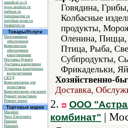
qmedical.co.il
Говядина, Грибы
www.arealrus.ru
mebson.ru
Колбасные издел
femidasurgut.ru
meridian-prom.ru
ligaknives.ru
продукты, Морож
Товары/Услуги
Оленина, Пицца,
Программное
обеспечение
Комплексное
Птица, Рыба, Св
обеспечение
канцтоварами
Субпродукты, С
Поставка бумаги
Доставка канцелярии
Фрикадельки, Яй
Установка квартирных
водосчетчиков
Хозяйственно-бы
СКУД
Комплектация для
рольставен
Доставка, Обслуж
Комплектация для ворот
Ремонт рольставен
2.
Ремонт ворот
ООО "Астра
Торговые марки
Marantec
| Мос
комбинат"
Nero Electronics
Daming
Hanspert