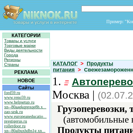
Пример: "К
КАТЕГОРИИ
Товары и услуги
Торговые марки
Виды деятельности
Города
Регионы
КАТАЛОГ
>
Продукты
Страны
питания
>
Свежезамороженн
РЕКЛАМА
1.
Автоперево
НОВОЕ
Сайты
Москва |
(02.07.
ford59.ru
www.reno59.ru
www.helpsetup.ru
Грузоперевозки, 
xn--80aagkqppxqe8h.x...
zao-szsk.ru
www.europeaneducatio...
(автомобильные 
prestigerus.ru
rollerdoor.ru
Продукты питани
xn--80aibuxhdbs1g.xn...