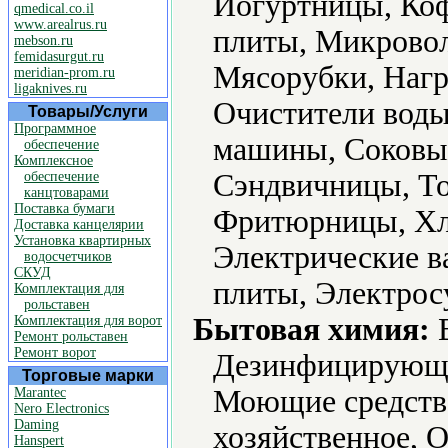
Йогуртницы, Ко
qmedical.co.il
www.arealrus.ru
плиты, Микровол
mebson.ru
femidasurgut.ru
Мясорубки, Нагр
meridian-prom.ru
ligaknives.ru
Очистители воды
Товары/Услуги
Программное
машины, Соковы
обеспечение
Комплексное
Сэндвичницы, То
обеспечение
канцтоварами
Поставка бумаги
Фритюрницы, Хл
Доставка канцелярии
Установка квартирных
Электрические в
водосчетчиков
СКУД
плиты, Электрос
Комплектация для
рольставен
Бытовая химия:
В
Комплектация для ворот
Ремонт рольставен
Ремонт ворот
Дезинфицирующие
Торговые марки
Моющие средств
Marantec
Nero Electronics
Daming
хозяйственное, 
Hanspert