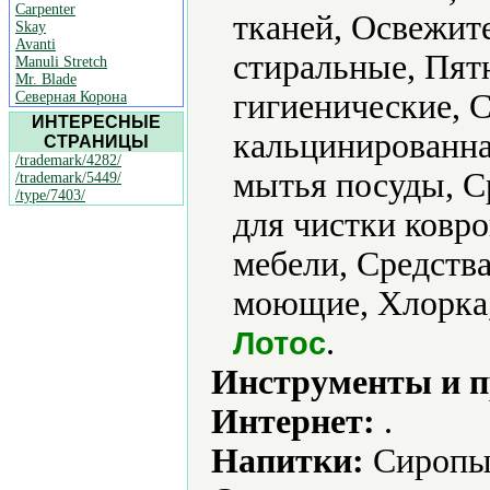
Carpenter
тканей, Освежит
Skay
Avanti
стиральные, Пят
Manuli Stretch
Mr. Blade
гигиенические, 
Северная Корона
ИНТЕРЕСНЫЕ
кальцинированна
СТРАНИЦЫ
/trademark/4282/
мытья посуды, С
/trademark/5449/
/type/7403/
для чистки ковро
мебели, Средства
моющие, Хлорка,
.
Лотос
Инструменты и 
Интернет:
.
Напитки:
Сиропы