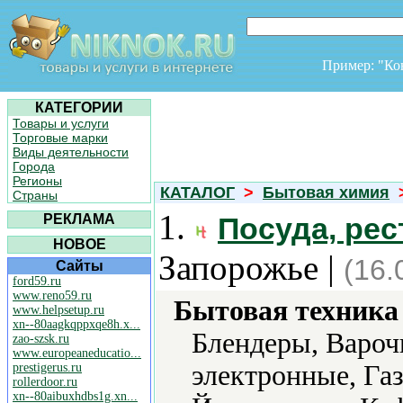
Пример: "К
КАТЕГОРИИ
Товары и услуги
Торговые марки
Виды деятельности
Города
Регионы
КАТАЛОГ
>
Бытовая химия
Страны
1.
РЕКЛАМА
Посуда, ре
НОВОЕ
Запорожье |
(16.
Сайты
ford59.ru
www.reno59.ru
Бытовая техника 
www.helpsetup.ru
xn--80aagkqppxqe8h.x...
Блендеры, Вароч
zao-szsk.ru
www.europeaneducatio...
электронные, Га
prestigerus.ru
rollerdoor.ru
xn--80aibuxhdbs1g.xn...