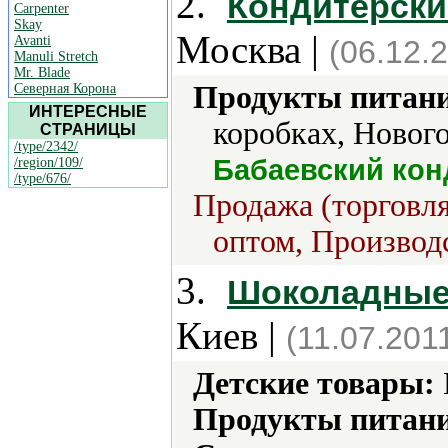
2.
Кондитерски
Carpenter
Skay
Москва |
Avanti
(06.12.
Manuli Stretch
Mr. Blade
Продукты питани
Северная Корона
ИНТЕРЕСНЫЕ
коробках, Нового
СТРАНИЦЫ
/type/2342/
Бабаевский кон
/region/109/
/type/676/
Продажа (торговля
оптом, Производс
3.
Шоколадные 
Киев |
(11.07.201
Детские товары:
Продукты питани