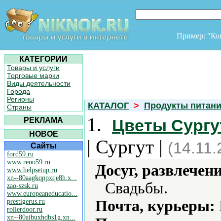
Пример: "К
КАТЕГОРИИ
Товары и услуги
Торговые марки
Виды деятельности
Города
Регионы
КАТАЛОГ
>
Продукты питан
Страны
1.
РЕКЛАМА
Цветы Сургут
НОВОЕ
| Сургут |
(14.11.
Сайты
ford59.ru
www.reno59.ru
Досуг, развлечен
www.helpsetup.ru
xn--80aagkqppxqe8h.x...
Свадьбы.
zao-szsk.ru
www.europeaneducatio...
Почта, курьеры:
prestigerus.ru
rollerdoor.ru
xn--80aibuxhdbs1g.xn...