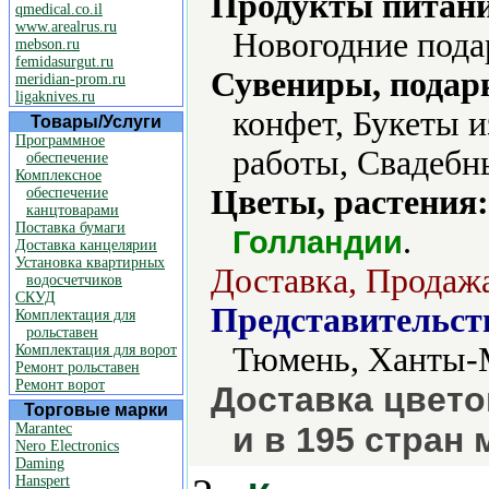
Продукты питани
qmedical.co.il
www.arealrus.ru
Новогодние пода
mebson.ru
femidasurgut.ru
Сувениры, подар
meridian-prom.ru
ligaknives.ru
конфет, Букеты 
Товары/Услуги
Программное
работы, Свадебн
обеспечение
Комплексное
Цветы, растения:
обеспечение
канцтоварами
Поставка бумаги
.
Голландии
Доставка канцелярии
Установка квартирных
Доставка, Продажа
водосчетчиков
СКУД
Представительст
Комплектация для
рольставен
Тюмень, Ханты-
Комплектация для ворот
Ремонт рольставен
Ремонт ворот
Доставка цвето
Торговые марки
Marantec
и в 195 стран 
Nero Electronics
Daming
Hanspert