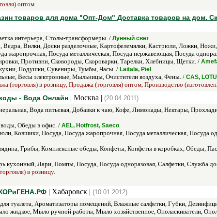
говля) оптом.
азин товаров для дома "Опт-Дом" Доставка товаров на дом. 
етка интерьера, Столы-трансформеры. /
.
Лунный свет
, Ведра, Вилки, Доски разделочные, Картофелемялки, Кастрюли, Ложки, Ножи,
уда жаропрочная, Посуда металлическая, Посуда нержавеющая, Посуда однораз
ировки, Противни, Сковороды, Скороварки, Тарелки, Хлебницы, Щетки. /
Amef
ухни, Подушки, Сувениры, Тумбы, Часы. /
.
Laitala, Piel
ьные, Весы электронные, Мыльницы, Очистители воздуха, Фены. /
CAS, LOTUS
жа (торговля) в розницу, Продажа (торговля) оптом, Производство (изготовлен
| Москва |
воды - Вода Онлайн
(20.04.2011)
неральная, Вода питьевая, Добавки к чаю, Кофе, Лимонады, Нектары, Прохлади
воды, Обеды в офис. /
.
AEL, Hotfrost, Saeco
юли, Ковшики, Посуда, Посуда жаропрочная, Посуда металлическая, Посуда од
вядина, Грибы, Комплексные обеды, Конфеты, Конфеты в коробках, Обеды, Пас
ь кухонный, Лари, Помпы, Посуда, Посуда одноразовая, Салфетки, Служба дос
торговля) в розницу.
| Хабаровск |
ОХОРиГЕНА.РФ
(10.01.2012)
ля туалета, Ароматизаторы помещений, Влажные салфетки, Губки, Дезинфици
ло жидкое, Мыло ручной работы, Мыло хозяйственное, Ополаскиватели, Опола