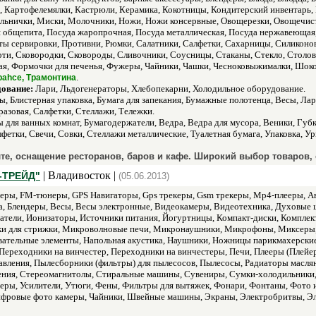
ы, Картофелемялки, Кастрюли, Керамика, Кокотницы, Кондитерский инвентарь
льнички, Миски, Молочники, Ножи, Ножи консервные, Овощерезки, Овощечист
я общепита, Посуда жаропрочная, Посуда металлическая, Посуда нержавеющая,
ты сервировки, Противни, Рюмки, Салатники, Салфетки, Сахарницы, Силиконо
рти, Сковородки, Сковороды, Сливочники, Соусницы, Стаканы, Стекло, Столо
вая, Формочки для печенья, Фужеры, Чайники, Чашки, Чесноковыжималки, Шо
.
abahce, Трамонтина
дование:
Лари, Льдогенераторы, Хлебопекарни, Холодильное оборудование.
, Блистерная упаковка, Бумага для запекания, Бумажные полотенца, Весы, Л
разовая, Салфетки, Стеллажи, Тележки.
 для ванных комнат, Бумагодержатели, Ведра, Ведра для мусора, Веники, Губ
фетки, Свечи, Совки, Стеллажи металлические, Туалетная бумага, Упаковка, Ур
те, оснащение ресторанов, баров и кафе. Широкий выбор товаров,
| Владивосток |
-ТРЕЙД"
(05.06.2013)
ры, FM-тюнеры, GPS Навигаторы, Gps трекеры, Gsm трекеры, Mp4-плееры, Ав
а, Блендеры, Весы, Весы электронные, Видеокамеры, Видеотехника, Духовые 
атели, Ионизаторы, Источники питания, Йогуртницы, Компакт-диски, Компле
и для стрижки, Микроволновые печи, Микронаушники, Микрофоны, Миксеры
ательные элементы, Напольная акустика, Наушники, Ножницы парикмахерские,
Переходники на винчестер, Переходники на винчестеры, Печи, Плееры (Плей
авления, Пылесборники (фильтры) для пылесосов, Пылесосы, Радиаторы масля
ния, Стереомагнитолы, Стиральные машины, Сувениры, Сумки-холодильники,
теры, Усилители, Утюги, Фены, Фильтры для вытяжек, Фонари, Фонтаны, Фото
фровые фото камеры, Чайники, Швейные машины, Экраны, Электробритвы, Эл