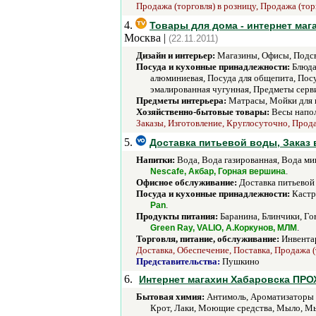
Продажа (торговля) в розницу, Продажа (тор
4.
Товары для дома - интернет маг
Москва |
(22.11.2011)
Дизайн и интерьер:
Магазины, Офисы, Подсв
Посуда и кухонные принадлежности:
Блюда
алюминиевая, Посуда для общепита, Пос
эмалированная чугунная, Предметы серв
Предметы интерьера:
Матрасы, Мойки для к
Хозяйственно-бытовые товары:
Весы напол
Заказы, Изготовление, Круглосуточно, Прода
5.
Доставка питьевой воды, Заказ 
Напитки:
Вода, Вода газированная, Вода ми
.
Nescafe, Акбар, Горная вершина
Офисное обслуживание:
Доставка питьевой 
Посуда и кухонные принадлежности:
Кастр
.
Pan
Продукты питания:
Баранина, Блинчики, Го
.
Green Ray, VALIO, А.Коркунов, МЛМ
Торговля, питание, обслуживание:
Инвентар
Доставка, Обеспечение, Поставка, Продажа (
Представительства:
Пушкино
6.
Интернет магахин Хабаровска ПР
Бытовая химия:
Антимоль, Ароматизаторы д
Крот, Лаки, Моющие средства, Мыло, Мы