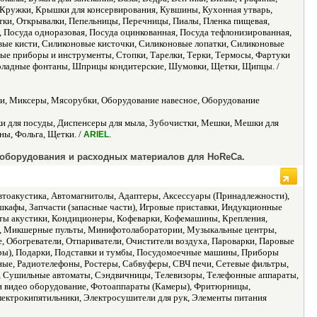
, Кружки, Крышки для консервирования, Кувшины, Кухонная утварь,
ки, Открывалки, Пепельницы, Перечницы, Пиалы, Пленка пищевая,
 Посуда одноразовая, Посуда оцинкованная, Посуда тефлонизированная,
вые кисти, Силиконовые кисточки, Силиконовые лопатки, Силиконовые
вые приборы и инструменты, Стопки, Тарелки, Терки, Термосы, Фартуки
коладные фонтаны, Шприцы кондитерские, Шумовки, Щетки, Щипцы. /
ари, Миксеры, Мясорубки, Оборудование навесное, Оборудование
ки для посуды, Диспенсеры для мыла, Зубочистки, Мешки, Мешки для
ны, Фольга, Щетки. /
.
ARIEL
 оборудования и расходных материалов для HoReCa.
тоакустика, Автомагнитолы, Адаптеры, Аксессуары (Принадлежности),
шкафы, Запчасти (запасные части), Игровые приставки, Индукционные
кты акустики, Кондиционеры, Кофеварки, Кофемашины, Крепления,
, Микшерные пульты, Минифотолаборатории, Музыкальные центры,
 Обогреватели, Отпариватели, Очистители воздуха, Пароварки, Паровые
еры), Подарки, Подставки и тумбы, Посудомоечные машины, Приборы
ные, Радиотелефоны, Ростеры, Сабвуферы, СВЧ печи, Сетевые фильтры,
 Сушильные автоматы, Сэндвичницы, Телевизоры, Телефонные аппараты,
 и видео оборудование, Фотоаппараты (Камеры), Фритюрницы,
ектрокипятильники, Электросушители для рук, Элементы питания