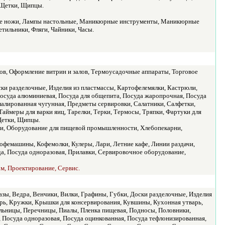
 Щетки, Щипцы.
ные ножи, Лампы настольные, Маникюрные инструменты, Маникюрные
ильники, Фляги, Чайники, Часы.
ов, Оформление витрин и залов, Термоусадочные аппараты, Торговое
ски разделочные, Изделия из пластмассы, Картофелемялки, Кастрюли,
осуда алюминиевая, Посуда для общепита, Посуда жаропрочная, Посуда
малированная чугунная, Предметы сервировки, Салатники, Салфетки,
аймеры для варки яиц, Тарелки, Терки, Термосы, Тряпки, Фартуки для
Щетки, Щипцы.
жи, Оборудование для пищевой промышленности, Хлебопекарни,
офемашины, Кофемолки, Кулеры, Лари, Летние кафе, Линии раздачи,
, Посуда одноразовая, Прилавки, Сервировочное оборудование,
ом, Проектирование, Сервис.
Вазы, Ведра, Венчики, Вилки, Графины, Губки, Доски разделочные, Изделия
арь, Кружки, Крышки для консервирования, Кувшины, Кухонная утварь,
льницы, Перечницы, Пиалы, Пленка пищевая, Подносы, Половники,
 Посуда одноразовая, Посуда оцинкованная, Посуда тефлонизированная,