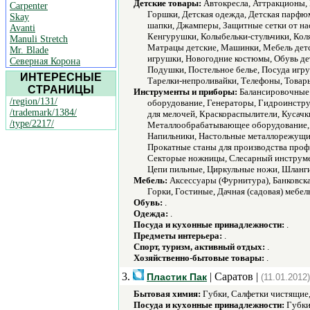
Детские товары:
Автокресла, Аттракционы, 
Carpenter
Горшки, Детская одежда, Детская парфюм
Skay
шапки, Джамперы, Защитные сетки от на
Avanti
Кенгурушки, Колыбельки-стульчики, Коляс
Manuli Stretch
Матрацы детские, Машинки, Мебель детс
Mr. Blade
игрушки, Новогодние костюмы, Обувь де
Северная Корона
Подушки, Постельное белье, Посуда игр
ИНТЕРЕСНЫЕ
Тарелки-непроливайки, Телефоны, Товар
СТРАНИЦЫ
Инструменты и приборы:
Балансировочные 
/region/131/
оборудование, Генераторы, Гидроинстру
/trademark/1384/
для мелочей, Краскораспылители, Кусач
/type/2217/
Металлообрабатывающее оборудование, 
Напильники, Настольные металлорежущие
Прокатные станы для производства проф
Секторые ножницы, Слесарный инструме
Цепи пильные, Циркульные ножи, Шланг
Мебель:
Аксессуары (Фурнитура), Банковска
Горки, Гостиные, Дачная (садовая) мебел
Обувь:
.
Одежда:
.
Посуда и кухонные принадлежности:
.
Предметы интерьера:
.
Спорт, туризм, активный отдых:
.
Хозяйственно-бытовые товары:
.
3.
| Саратов |
Пластик Пак
(11.01.2012)
Бытовая химия:
Губки, Салфетки чистящие,
Посуда и кухонные принадлежности:
Губки,