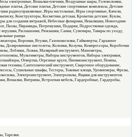
, Весы электронные, Вешалки-плечики, Воздушные шары, Головоломки,
ядные платья, Детские платья, Детские спортивные комплексы, Детские
ушки радиоуправляемые, Игры настольные, Игры спортивные, Качели,
 выписку, Конструкторы, Косметика детская, Кроватки детские, Куклы,
ры для создания витражей, Небесные фонарики, Неваляшки, Новогодние
ое, Пазлы, Пирамиды, Погремушки, Подарки, Подростковая одежда,
 игрушки, Распашонки, Рюкзашки, Санки, Сувениры, Тавары по уходу,
кольные ранцы.
лизаторы, Воронки, Втулки, Газонокосилки, Гайковерты, Гаражное
илы, Дозировачные пистолеты, Колонки, Колуны, Компрессоры, Коробочки
 пилы, Лобзики, Ложки, Малярный инструмент, Манометры,
отопомпы, Мультиметры, Наборы инструментов, Наборы электриков,
ганайзеры, Отвертки, Отрезные круги, Пневмоинструмент, Помпы,
овая техника, Сантехнический инструмент, Сварочное оборудование,
есосы, Сушильные шкафы, Тестеры, Токовые клещи, Уровнемеры, Фрезы,
осилка, Электроинструмент, Электропилы, Ящики для инструментов.
таки, Вешалки, Витрины, Встроеная мебель, Гардеробные, Гардеробы,
ы, Тарелки.