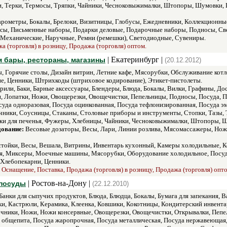
ки, Терки, Термосы, Тряпки, Чайники, Чесноковыжималки, Штопоры, Шумовки,
рометры, Бокалы, Брелоки, Визитницы, Глобусы, Ежедневники, Коллекцион
ы, Письменные наборы, Подарки деловые, Подарочные наборы, Подносы, Свет
 Механические, Наручные, Ремни (ремешки), Светодиодные, Сувениры.
а (торговля) в розницу, Продажа (торговля) оптом.
| Екатеринбург |
м бары, рестораны, магазины
(20.12.2012)
, Горячие столы, Дизайн витрин, Летние кафе, Мясорубки, Обслуживание котл
е, Ценники, Штрихкоды (штриховое кодирование), Этикет-пистолеты.
или, Баки, Барные аксессуары, Блендеры, Блюда, Бокалы, Вилки, Графины, До
, Лопатки, Ножи, Овощерезки, Овощечистки, Пепельницы, Подносы, Посуда, П
уда одноразовая, Посуда оцинкованная, Посуда тефлонизированная, Посуда э
ники, Соусницы, Стаканы, Столовые приборы и инструменты, Стопки, Тазы, Т
чки для печенья, Фужеры, Хлебницы, Чайники, Чесноковыжималки, Штопоры, 
дование:
Весовые дозаторы, Весы, Лари, Линии розлива, Мясомассажеры, Но
тойки, Весы, Вешала, Витрины, Инвентарь кухонный, Камеры холодильные, К
я, Миксеры, Моечные машины, Мясорубки, Оборудование холодильное, Посуда
Хлебопекарни, Ценники.
Оснащение, Поставка, Продажа (торговля) в розницу, Продажа (торговля) опт
| Ростов-на-Дону |
 посуды
(22.12.2010)
Банки для сыпучих продуктов, Блюда, Блюдца, Бокалы, Бумага для запекания, 
ки, Кастрюли, Керамика, Клеенка, Ковшики, Кокотницы, Кондитерский инвент
чники, Ножи, Ножи консервные, Овощерезки, Овощечистки, Открывалки, Пепе
 общепита, Посуда жаропрочная, Посуда металлическая, Посуда нержавеющая,