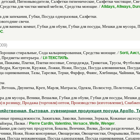
етский, Пятновыводители, Салфетки гигиенические, Салфетки чистящие, Свечи
 Средства для чистки мягкой мебели, Средства моющие. /
Alldays, Allways, Duru
 для запекания, Губки, Посуда одноразовая, Салфетки.
вогодние свечи.
 для ванных комнат, Губки для обуви, Губки для посуды, Мешки для мусора, П
.
ОС
009)
орошки стиральные, Сода кальцинированная, Средства моющие. /
Sorti, Аис
 Предметы интерьера. /
.
LV-ТЕКСТИЛЬ
ая, Пижамы, Платки, Платки носовые, Спецодежда, Трикотаж, Трусы, Футболки
 Ведра, Кастрюли, Кружки, Ложки, Ножи, Посуда, Посуда алюминиевая, Посуда
а оцинкованная, Тазы, Тарелки, Терки, Фарфор, Фаянс, Хлебницы, Чайники, Ч
ры.
, Ветошь, Двунитка, Креп, Марля, Матрасы, Одеяла, Полиэстер, Полотенца, Си
ра для мусора, Веники, Вешалки, Губки для обуви, Губки для посуды, Мешки
я) в розницу, Продажа (торговля) оптом, Производство (изготовление), Снабже
йственная, бытовая, сувенирная продукция посуда Apollo, T
нные принадлежности, Зажигалки, Заколки, Запонки, Зеркала, Кожаные аксе
йзеры, Пилки. /
.
Pierre Cardin, Valentino, Versace, Welle, Wenger
Банки для сыпучих продуктов, Бокалы, Венчики, Вилки, Доски разделочные, 
чники, Ножи, Ножи консервные, Овощерезки, Овощечистки, Открывалки, Пепел
кая, Посуда нержавеющая, Посуда одноразовая, Посуда оцинкованная, Сахарни