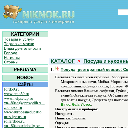
КАТЕГОРИИ
Товары и услуги
Торговые марки
Виды деятельности
Города
Регионы
КАТАЛОГ
>
Посуда и кухонн
Страны
1.
РЕКЛАМА
Посуда, ресторанный сервис: С
Бытовая техника и электроника:
Аэрогрили
НОВОЕ
Микроволновые печи, Мойки, Морозильни
Сайты
холодильники, Сэндвичницы, Тостеры, Ф
ford59.ru
Бытовая химия:
Влажные салфетки, Губки,
www.reno59.ru
тканей, Освежители воздуха, Отбеливате
www.helpsetup.ru
для мытья посуды, Средства для полоскан
xn--80aagkqppxqe8h.x...
.
Bingo, Gala, Лотос
zao-szsk.ru
Инструменты и приборы:
.
www.europeaneducatio...
Интернет:
.
prestigerus.ru
Напитки:
Сиропы.
rollerdoor.ru
Одежда:
.
xn--80aibuxhdbs1g.xn...
Посуда и кухонные принадлежности:
Баки, 