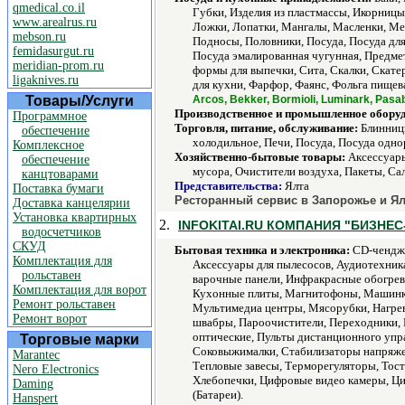
qmedical.co.il
Губки, Изделия из пластмассы, Икорниц
www.arealrus.ru
Ложки, Лопатки, Мангалы, Масленки, Ме
mebson.ru
Подносы, Половники, Посуда, Посуда дл
femidasurgut.ru
Посуда эмалированная чугунная, Предме
meridian-prom.ru
формы для выпечки, Сита, Скалки, Скате
ligaknives.ru
для кухни, Фарфор, Фаянс, Фольга пище
Товары/Услуги
Arcos, Bekker, Bormioli, Luminark, Pas
Производственное и промышленное обору
Программное
Торговля, питание, обслуживание:
Блинницы
обеспечение
холодильное, Печи, Посуда, Посуда одно
Комплексное
Хозяйственно-бытовые товары:
Аксессуары
обеспечение
мусора, Очистители воздуха, Пакеты, Сал
канцтоварами
Представительства:
Ялта
Поставка бумаги
Ресторанный сервис в Запорожье и Ял
Доставка канцелярии
Установка квартирных
2.
INFOKITAI.RU КОМПАНИЯ "БИЗНЕС
водосчетчиков
СКУД
Бытовая техника и электроника:
CD-чендже
Комплектация для
Аксессуары для пылесосов, Аудиотехник
рольставен
варочные панели, Инфракрасные обогрев
Комплектация для ворот
Кухонные плиты, Магнитофоны, Машинк
Ремонт рольставен
Мультимедиа центры, Мясорубки, Нагрев
Ремонт ворот
швабры, Пароочистители, Переходники, 
оптические, Пульты дистанционного упр
Торговые марки
Соковыжималки, Стабилизаторы напряже
Marantec
Тепловые завесы, Терморегуляторы, Тос
Nero Electronics
Хлебопечки, Цифровые видео камеры, Ци
Daming
(Батареи).
Hanspert