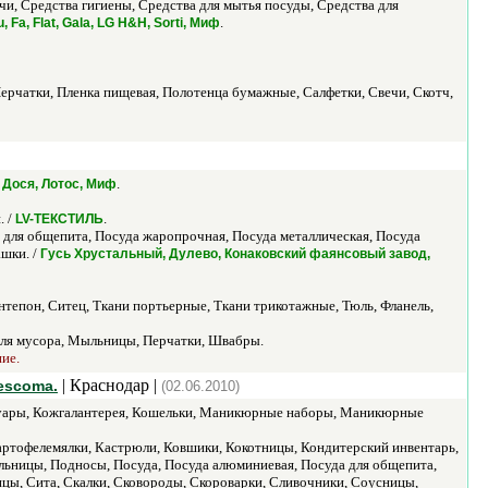
, Средства гигиены, Средства для мытья посуды, Средства для
.
, Fa, Flat, Gala, LG H&H, Sorti, Миф
ерчатки, Пленка пищевая, Полотенца бумажные, Салфетки, Свечи, Скотч,
.
т, Дося, Лотос, Миф
. /
.
LV-ТЕКСТИЛЬ
 для общепита, Посуда жаропрочная, Посуда металлическая, Посуда
ашки. /
Гусь Хрустальный, Дулево, Конаковский фаянсовый завод,
нтепон, Ситец, Ткани портьерные, Ткани трикотажные, Тюль, Фланель,
 для мусора, Мыльницы, Перчатки, Швабры.
ние.
| Краснодар |
escoma.
(02.06.2010)
ссуары, Кожгалантерея, Кошельки, Маникюрные наборы, Маникюрные
Картофелемялки, Кастрюли, Ковшики, Кокотницы, Кондитерский инвентарь,
ьницы, Подносы, Посуда, Посуда алюминиевая, Посуда для общепита,
цы, Сита, Скалки, Сковороды, Скороварки, Сливочники, Соусницы,