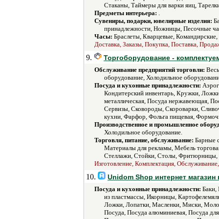
Стаканы, Таймеры для варки яиц, Тарел
Предметы интерьера:
.
Сувениры, подарки, ювелирные изделия:
Ба
принадлежности, Ножницы, Песочные час
Часы:
Браслеты, Кварцевые, Командирские,
Доставка, Заказы, Покупка, Поставка, Продаж
9.
Торгоборудование - комплектуе
Обслуживание предприятий торговли:
Весы
оборудование, Холодильное оборудовани
Посуда и кухонные принадлежности:
Аэрогр
Кондитерский инвентарь, Кружки, Ложки
металлическая, Посуда нержавеющая, Пос
Сервизы, Сковороды, Скороварки, Сливоч
кухни, Фарфор, Фольга пищевая, Формо
Производственное и промышленное обору
Холодильное оборудование.
Торговля, питание, обслуживание:
Барные с
Материалы для рекламы, Мебель торгова
Стеллажи, Стойки, Столы, Фритюрницы, 
Изготовление, Комплектация, Обслуживание, 
10.
Unidom Shop интернет магазин
Посуда и кухонные принадлежности:
Баки, 
из пластмассы, Икорницы, Картофелемял
Ложки, Лопатки, Масленки, Миски, Моло
Посуда, Посуда алюминиевая, Посуда для