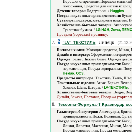
Порошки стиральные, Порошок мыльный д
полоскания, Средства для чистки ковров,
Детские товары:
Подгузники. /
.
Huggies
Посуда и кухонные принадлежности:
Бумага
Сувениры, подарки, ювелирные изделия:
Но
Хозяйственно-бытовые товары:
Аксессуары
Туалетная бумага. /
LG H&H, Zewa, ПЕМ
Продажа (торговля) в розницу.
7.
| Липецк |
"LV"-ТЕКСТИЛЬ
(21.12.2
Бытовая химия:
Моющие средства, Мыло, П
Дизайн и интерьер:
Оформление интерьеров,
Одежда:
Белье, Нижнее белье, Одежда детск
Посуда и кухонные принадлежности:
Баки,
нержавеющая, Посуда одноразовая, Посуд
.
Неман, ОСЗ
Предметы интерьера:
Текстиль, Ткань, Што
Текстильные изделия:
Атлас, Бархат, Велюр
Хлопок, Шелк, Шторы. /
.
LV-ТЕКСТИЛЬ
Хозяйственно-бытовые товары:
Ведра, Вед
Дизайн, Заказы, Поставка, Продажа (торговл
8.
Tescoma-Формула-Т Краснодар хозя
Галантерея, бижутерия:
Аксессуары, Бритве
принадлежности, Ножи, Ножницы, Органа
Посуда и кухонные принадлежности:
Баки, 
Ложки, Лопатки, Масленки, Миски, Моло
Посуда жаропрочная, Посуда металличес