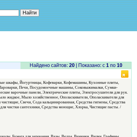
е"
Найдено сайтов:
20
| Показано: c
1
по
10
овые шкафы, Йогуртницы, Кофеварки, Кофемашины, Кухонные плиты,
 Пароварки, Печи, Посудомоечные машины, Соковыжималки, Сумки-
ские варочные панели, Электрические плиты, Электросушители для рук.
ло жидкое, Мыло хозяйственное, Ополаскиватели, Ополаскиватели для
 чистящие, Свечи, Сода кальцинированная, Средства гигиены, Средства
а для чистки сантехники, Средства моющие, Хлорка, Чистящие пасты. /
окалы, Бумага для запекания, Вазы, Ведра, Венчики, Вилки, Графины,