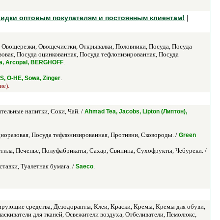
|
Скидки оптовым покупателям и постоянным клиентам!
 Овощерезки, Овощечистки, Открывалки, Половники, Посуда, Посуда
овая, Посуда оцинкованная, Посуда тефлонизированная, Посуда
.
a, Arcopal, BERGHOFF
.
, O-HE, Sowa, Zinger
ие).
тельные напитки, Соки, Чай. /
Ahmad Tea, Jacobs, Lipton (Липтон),
норазовая, Посуда тефлонизированная, Противни, Сковороды. /
Green
тила, Печенье, Полуфабрикаты, Сахар, Свинина, Сухофрукты, Чебуреки. /
тавки, Туалетная бумага. /
.
Saeco
рующие средства, Дезодоранты, Клеи, Краски, Кремы, Кремы для обуви,
скиватели для тканей, Освежители воздуха, Отбеливатели, Пемолюкс,