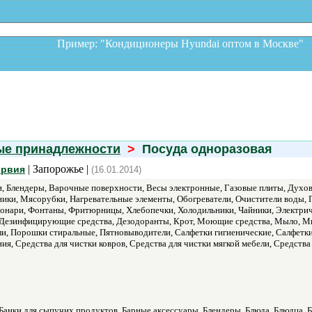
Пример: "Кондиционеры Hyundai оптом в Москв
ые принадлежности
>
Посуда одноразовая
| Запорожье |
ервия
(16.01.2014)
, Блендеры, Варочные поверхности, Весы электронные, Газовые плиты, Дух
ки, Мясорубки, Нагревательные элементы, Обогреватели, Очистители воды,
онари, Фонтаны, Фритюрницы, Хлебопечки, Холодильники, Чайники, Электриче
 Дезинфицирующие средства, Дезодоранты, Крот, Моющие средства, Мыло, Мы
ли, Порошки стиральные, Пятновыводители, Салфетки гигиенические, Салфетки
ия, Средства для чистки ковров, Средства для чистки мягкой мебели, Средств
Банки для сыпучих продуктов, Барные аксессуары, Блендеры, Блюда, Блюдца, Б