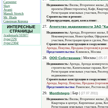
Carpenter
Недвижимость:
Виллы, Вторичное жилье, Да
Skay
проекты (Инвестпроекты), Кафе, Кварти
Avanti
Регистрация земельных участков, Ресто
Manuli Stretch
Строительство и ремонт:
.
Mr. Blade
Юриспруденция, аудит, консалтинг:
.
Северная Корона
27.
Агентство недвижимости ЗАО "Ка
ИНТЕРЕСНЫЕ
СТРАНИЦЫ
Недвижимость:
Аренда, Вторичное жилье, В
/trademark/10307/
Некоммерческая, Новостройки, Оформлен
/type/229/
участков, Регистрация прав и сделок, Р
/type/2304/
Строительные конструкции и сооружения:
Аренда, Покупка, Продажа (торговля) в роз
Представительства:
Климовск, Москва
28.
| Москва |
ООО Собственник
(05.07
Недвижимость:
Аренда, Аренда коммерчески
строительство, Капитальные гаражи, Ко
Регистрация земельных участков, Риэлте
недвижимостью.
Строительные конструкции и сооружения:
Аренда, Бартер, Покупка, Продажа (торговля
Представительства:
Раменское, Ростов-на-
29.
| Бар |
MontIntegro
(27.07.2011)
Недвижимость:
Виллы, Вторичное жилье, Да
Квартиры в центре, Кирпичные дома, Ко
Регистрация земельных участков, Регист