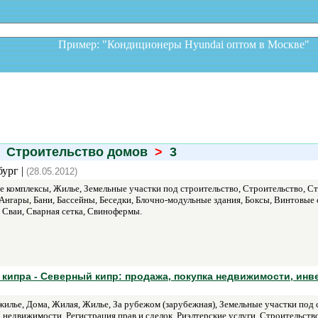
Пример: "Кондиционеры Hyundai оптом в Москв
Строительство домов
>
3
бург |
(28.05.2012)
 комплексы, Жилье, Земельные участки под строительство, Строительство, С
Ангары, Бани, Бассейны, Беседки, Блочно-модульные здания, Боксы, Винтовые 
 Сваи, Сварная сетка, Свинофермы.
кипра - Северный кипр: продажа, покупка недвижимости, инв
илье, Дома, Жилая, Жилье, За рубежом (зарубежная), Земельные участки под 
недвижимости, Регистрация прав и сделок, Риэлтерские услуги, Строительств