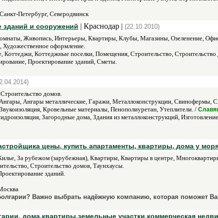
 Санкт-Петербург, Северодвинск
| Краснодар |
ие зданий и сооружений
(22.10.2010)
комнаты, Живопись, Интерьеры, Квартиры, Клубы, Магазины, Озеленение, Офи
, Художественное оформление.
, Коттеджи, Коттеджные поселки, Помещения, Строительство, Строительство 
рование, Проектирование зданий, Сметы.
2.04.2014)
 Строительство домов.
Ангары, Ангары металлические, Гаражи, Металлоконструкции, Свинофермы, С
Звукоизоляция, Кровельные материалы, Пенополиуретан, Утеплители. /
Славя
идроизоляция, Загородные дома, Здания из металлоконструкций, Изготовлени
астройщика цены, купить апартаменты, квартиры, дома у мор
лье, За рубежом (зарубежная), Квартиры, Квартиры в центре, Многоквартир
ительство, Строительство домов, Таунхаусы.
Проектирование зданий.
 Москва
 Болгарии? Важно выбрать надёжную компанию, которая поможет Ва
рии, дома,квартиры,земельные участки,коммерческая недви