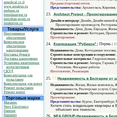
qmedical.co.il
Продажа (торговля) оптом.
www.arealrus.ru
Представительства:
Архангельск, Кирения,
mebson.ru
23.
Architect Project - Проектирован
femidasurgut.ru
meridian-prom.ru
Дизайн и интерьер:
Дизайн, Дизайн ванной 
ligaknives.ru
Проектирование производств, Рестораны
Товары/Услуги
Недвижимость:
Дачи, Дома, Евродом, Жилье
Строительство и ремонт:
Коттеджи, Проекти
Программное
Проектирование.
обеспечение
Комплексное
24.
| Пермь |
Корпорация "Рубикон"
(0
обеспечение
канцтоварами
Недвижимость:
Дома, Коттеджные поселки,
Поставка бумаги
Строительные конструкции и сооружения:
Доставка канцелярии
Строительные материалы:
Гидроизоляция, 
Установка квартирных
Строительство и ремонт:
Ангары, Гаражи, Г
водосчетчиков
Утепление, Фасадные работы.
СКУД
Изготовление, Реализация.
Комплектация для
25.
Недвижимость в Болгарии от з
рольставен
Комплектация для ворот
Недвижимость:
Жилая, Жилые комплексы, Жи
Ремонт рольставен
недвижимости, Риэлтерские услуги, Стро
Ремонт ворот
Строительство и ремонт:
Проектирование, 
Проектирование.
Торговые марки
Представительства:
Бургас, Екатеринбург,
Marantec
Хотите стать владельцем квартиры в
Nero Electronics
объяснит все тонкости.
Daming
Hanspert
26.
NEA GROUP-Недвижимость в Болга