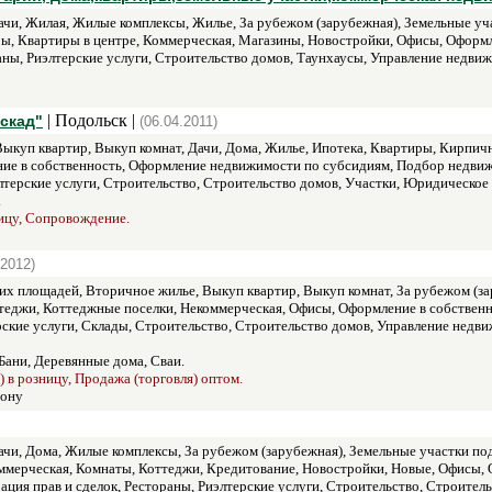
чи, Жилая, Жилые комплексы, Жилье, За рубежом (зарубежная), Земельные уча
ры, Квартиры в центре, Коммерческая, Магазины, Новостройки, Офисы, Оформл
раны, Риэлтерские услуги, Строительство домов, Таунхаусы, Управление нед
| Подольск |
скад"
(06.04.2011)
ыкуп квартир, Выкуп комнат, Дачи, Дома, Жилье, Ипотека, Квартиры, Кирпи
ие в собственность, Оформление недвижимости по субсидиям, Подбор недвижи
иэлтерские услуги, Строительство, Строительство домов, Участки, Юридическо
.
ницу, Сопровождение.
.2012)
х площадей, Вторичное жилье, Выкуп квартир, Выкуп комнат, За рубежом (зар
ттеджи, Коттеджные поселки, Некоммерческая, Офисы, Оформление в собстве
рские услуги, Склады, Строительство, Строительство домов, Управление нед
Бани, Деревянные дома, Сваи.
) в розницу, Продажа (торговля) оптом.
Дону
чи, Дома, Жилые комплексы, За рубежом (зарубежная), Земельные участки под
ммерческая, Комнаты, Коттеджи, Кредитование, Новостройки, Новые, Офисы, 
рация прав и сделок, Рестораны, Риэлтерские услуги, Строительство, Строит