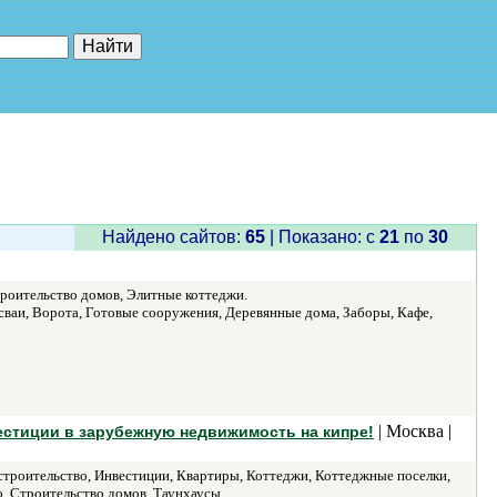
е"
Найдено сайтов:
65
| Показано: c
21
по
30
троительство домов, Элитные коттеджи.
сваи, Ворота, Готовые сооружения, Деревянные дома, Заборы, Кафе,
| Москва |
естиции в зарубежную недвижимость на кипре!
строительство, Инвестиции, Квартиры, Коттеджи, Коттеджные поселки,
о, Строительство домов, Таунхаусы.