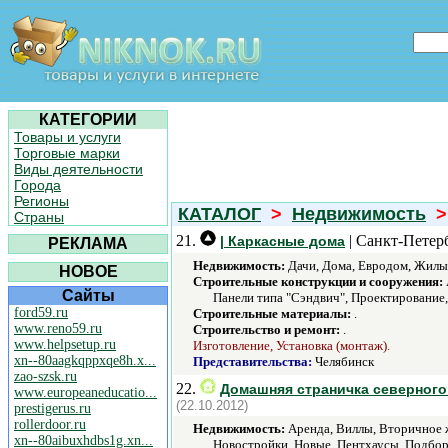
КАТЕГОРИИ
Товары и услуги
Торговые марки
Виды деятельности
Города
Регионы
КАТАЛОГ
>
Недвижимость
>
Страны
21.
| Санкт-Петер
| Каркасные дома
РЕКЛАМА
Недвижимость:
Дачи, Дома, Евродом, Жилые
НОВОЕ
Строительные конструкции и сооружения:
Сайты
Панели типа "Сэндвич", Проектирование,
ford59.ru
Строительные материалы:
.
www.reno59.ru
Строительство и ремонт:
.
www.helpsetup.ru
Изготовление, Установка (монтаж).
xn--80aagkqppxqe8h.x...
Представительства:
Челябинск
zao-szsk.ru
22.
Домашняя страничка северного 
www.europeaneducatio...
(22.10.2012)
prestigerus.ru
rollerdoor.ru
Недвижимость:
Аренда, Виллы, Вторичное ж
xn--80aibuxhdbs1g.xn...
Новостройки, Новые, Пентхаусы, Подбор 