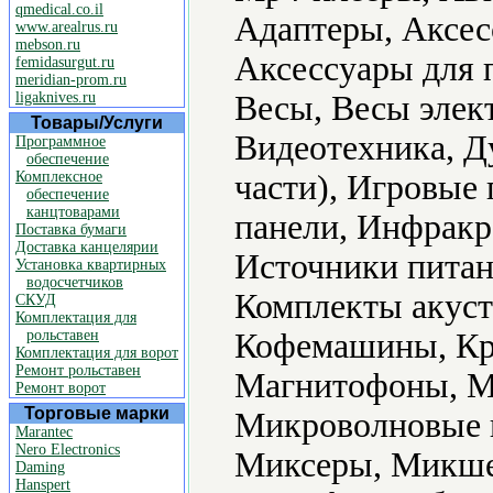
qmedical.co.il
Адаптеры, Аксес
www.arealrus.ru
mebson.ru
Аксессуары для 
femidasurgut.ru
meridian-prom.ru
ligaknives.ru
Весы, Весы элек
Товары/Услуги
Видеотехника, Д
Программное
обеспечение
Комплексное
части), Игровые
обеспечение
канцтоварами
панели, Инфракр
Поставка бумаги
Доставка канцелярии
Источники питан
Установка квартирных
водосчетчиков
Комплекты акуст
СКУД
Комплектация для
рольставен
Кофемашины, Кр
Комплектация для ворот
Ремонт рольставен
Магнитофоны, М
Ремонт ворот
Торговые марки
Микроволновые 
Marantec
Nero Electronics
Миксеры, Микше
Daming
Hanspert