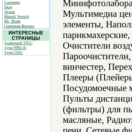
Минифотолабора
Carpenter
Skay
Мультимедиа цен
Avanti
Manuli Stretch
Mr. Blade
элементы, Напол
Северная Корона
парикмахерские,
ИНТЕРЕСНЫЕ
СТРАНИЦЫ
Очистители возд
/trademark/1951/
/type/3992-8/
/type/2181/
Пароочистители,
винчестер, Пере
Плееры (Плейеры
Посудомоечные 
Пульты дистанци
(фильтры) для п
масляные, Радио
печи, Сетевые ф