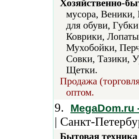
Хозяйственно-бы
мусора, Веники,
для обуви, Губк
Коврики, Лопаты
Мухобойки, Перч
Совки, Тазики, 
Щетки.
Продажа (торговля
оптом.
9.
MegaDom.ru -
| Санкт-Петербу
Бытовая техника 