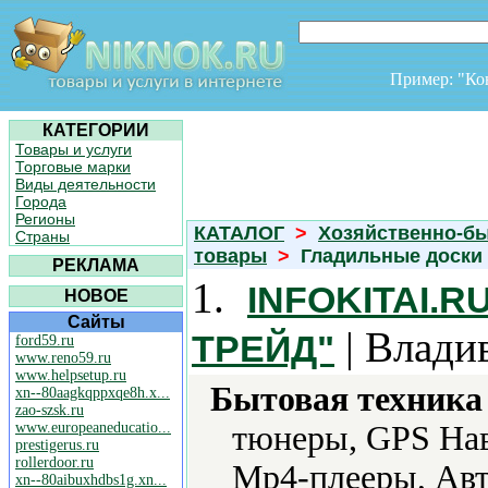
Пример: "К
КАТЕГОРИИ
Товары и услуги
Торговые марки
Виды деятельности
Города
Регионы
КАТАЛОГ
>
Хозяйственно-б
Страны
товары
>
Гладильные доски
РЕКЛАМА
1.
INFOKITAI.
НОВОЕ
Сайты
| Влади
ТРЕЙД"
ford59.ru
www.reno59.ru
www.helpsetup.ru
Бытовая техника 
xn--80aagkqppxqe8h.x...
zao-szsk.ru
www.europeaneducatio...
тюнеры, GPS Нав
prestigerus.ru
rollerdoor.ru
Mp4-плееры, Авт
xn--80aibuxhdbs1g.xn...