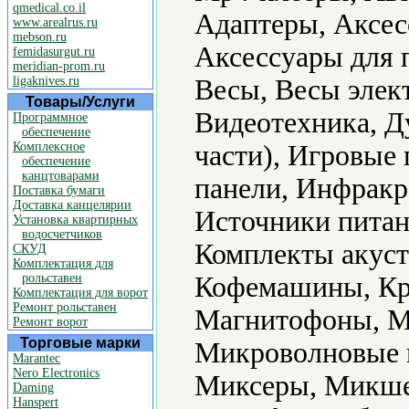
qmedical.co.il
Адаптеры, Аксес
www.arealrus.ru
mebson.ru
Аксессуары для 
femidasurgut.ru
meridian-prom.ru
ligaknives.ru
Весы, Весы элек
Товары/Услуги
Видеотехника, Д
Программное
обеспечение
Комплексное
части), Игровые
обеспечение
канцтоварами
панели, Инфракр
Поставка бумаги
Доставка канцелярии
Источники питан
Установка квартирных
водосчетчиков
Комплекты акуст
СКУД
Комплектация для
рольставен
Кофемашины, Кр
Комплектация для ворот
Ремонт рольставен
Магнитофоны, М
Ремонт ворот
Торговые марки
Микроволновые 
Marantec
Nero Electronics
Миксеры, Микше
Daming
Hanspert