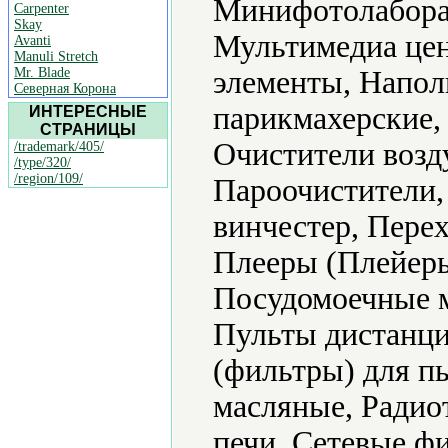
Минифотолабора
Carpenter
Skay
Мультимедиа цен
Avanti
Manuli Stretch
Mr. Blade
элементы, Напол
Северная Корона
парикмахерские,
ИНТЕРЕСНЫЕ
СТРАНИЦЫ
Очистители возд
/trademark/405/
/type/320/
/region/109/
Пароочистители,
винчестер, Пере
Плееры (Плейеры
Посудомоечные 
Пульты дистанци
(фильтры) для п
масляные, Радио
печи, Сетевые ф