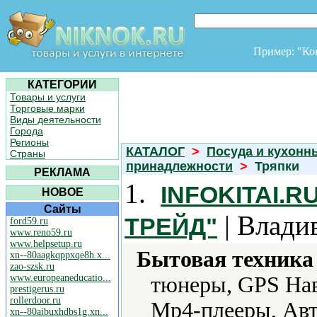
Пример: "К
КАТЕГОРИИ
Товары и услуги
Торговые марки
Виды деятельности
Города
Регионы
КАТАЛОГ
>
Посуда и кухонн
Страны
принадлежности
>
Тряпки
РЕКЛАМА
1.
INFOKITAI.
НОВОЕ
Сайты
| Влади
ТРЕЙД"
ford59.ru
www.reno59.ru
www.helpsetup.ru
Бытовая техника 
xn--80aagkqppxqe8h.x...
zao-szsk.ru
www.europeaneducatio...
тюнеры, GPS Нав
prestigerus.ru
rollerdoor.ru
Mp4-плееры, Авт
xn--80aibuxhdbs1g.xn...