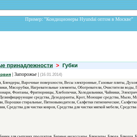
Пример: "Кондиционеры Hyundai оптом в Москв
ые принадлежности
>
Губки
| Запорожье |
ервия
(16.01.2014)
, Блендеры, Варочные поверхности, Весы электронные, Газовые плиты, Дух
ки, Мясорубки, Нагревательные элементы, Обогреватели, Очистители воды,
онари, Фонтаны, Фритюрницы, Хлебопечки, Холодильники, Чайники, Электриче
 Дезинфицирующие средства, Дезодоранты, Крот, Моющие средства, Мыло, Мы
ли, Порошки стиральные, Пятновыводители, Салфетки гигиенические, Салфетки
ия, Средства для чистки ковров, Средства для чистки мягкой мебели, Средств
Банки для сыпучих продуктов, Барные аксессуары, Блендеры, Блюда, Блюдца, Б