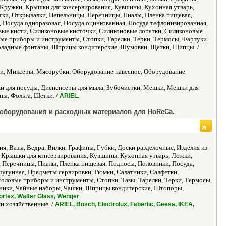
, Кружки, Крышки для консервирования, Кувшины, Кухонная утварь,
ки, Открывалки, Пепельницы, Перечницы, Пиалы, Пленка пищевая,
 Посуда одноразовая, Посуда оцинкованная, Посуда тефлонизированная,
вые кисти, Силиконовые кисточки, Силиконовые лопатки, Силиконовые
вые приборы и инструменты, Стопки, Тарелки, Терки, Термосы, Фартуки
коладные фонтаны, Шприцы кондитерские, Шумовки, Щетки, Щипцы. /
ари, Миксеры, Мясорубки, Оборудование навесное, Оборудование
ки для посуды, Диспенсеры для мыла, Зубочистки, Мешки, Мешки для
ны, Фольга, Щетки. /
.
ARIEL
 оборудования и расходных материалов для HoReCa.
ия, Вазы, Ведра, Вилки, Графины, Губки, Доски разделочные, Изделия из
 Крышки для консервирования, Кувшины, Кухонная утварь, Ложки,
 Перечницы, Пиалы, Пленка пищевая, Подносы, Половники, Посуда,
чугунная, Предметы сервировки, Рюмки, Салатники, Салфетки,
оловые приборы и инструменты, Стопки, Тазы, Тарелки, Терки, Термосы,
айники, Чайные наборы, Чашки, Шприцы кондитерские, Штопоры,
.
ortex, Walter Glass, Wenger
и хозяйственные. /
ARIEL, Bosch, Electrolux, Faberlic, Geesa, IKEA,