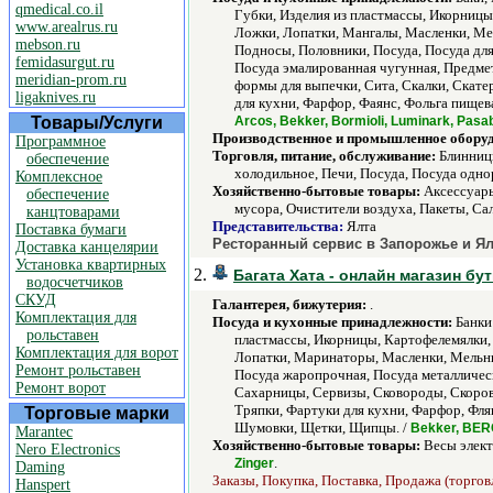
qmedical.co.il
Губки, Изделия из пластмассы, Икорниц
www.arealrus.ru
Ложки, Лопатки, Мангалы, Масленки, Ме
mebson.ru
Подносы, Половники, Посуда, Посуда дл
femidasurgut.ru
Посуда эмалированная чугунная, Предме
meridian-prom.ru
формы для выпечки, Сита, Скалки, Скате
ligaknives.ru
для кухни, Фарфор, Фаянс, Фольга пище
Товары/Услуги
Arcos, Bekker, Bormioli, Luminark, Pas
Производственное и промышленное обору
Программное
Торговля, питание, обслуживание:
Блинницы
обеспечение
холодильное, Печи, Посуда, Посуда одно
Комплексное
Хозяйственно-бытовые товары:
Аксессуары
обеспечение
мусора, Очистители воздуха, Пакеты, Сал
канцтоварами
Представительства:
Ялта
Поставка бумаги
Ресторанный сервис в Запорожье и Ял
Доставка канцелярии
Установка квартирных
2.
Багата Хата - онлайн магазин бу
водосчетчиков
СКУД
Галантерея, бижутерия:
.
Комплектация для
Посуда и кухонные принадлежности:
Банки 
рольставен
пластмассы, Икорницы, Картофелемялки,
Комплектация для ворот
Лопатки, Маринаторы, Масленки, Мельни
Ремонт рольставен
Посуда жаропрочная, Посуда металличес
Ремонт ворот
Сахарницы, Сервизы, Сковороды, Скоров
Тряпки, Фартуки для кухни, Фарфор, Фл
Торговые марки
Шумовки, Щетки, Щипцы. /
Bekker, BERG
Marantec
Хозяйственно-бытовые товары:
Весы элект
Nero Electronics
.
Zinger
Daming
Заказы, Покупка, Поставка, Продажа (торговл
Hanspert