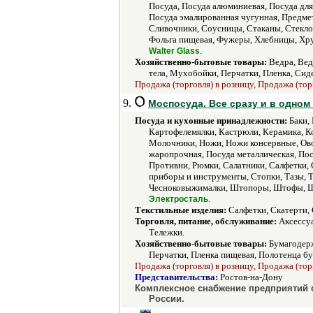
Посуда, Посуда алюминиевая, Посуда для
Посуда эмалированная чугунная, Предмет
Сливочники, Соусницы, Стаканы, Стекло,
Фольга пищевая, Фужеры, Хлебницы, Хр
.
Walter Glass
Хозяйственно-бытовые товары:
Ведра, Вед
тела, Мухобойки, Перчатки, Пленка, Сид
Продажа (торговля) в розницу, Продажа (тор
9.
Моспосуда. Все сразу и в одном 
Посуда и кухонные принадлежности:
Баки, 
Картофелемялки, Кастрюли, Керамика, К
Молочники, Ножи, Ножи консервные, Ово
жаропрочная, Посуда металлическая, По
Противни, Рюмки, Салатники, Салфетки, 
приборы и инструменты, Стопки, Тазы, Т
Чесноковыжималки, Штопоры, Штофы, Ш
.
Электросталь
Текстильные изделия:
Салфетки, Скатерти, 
Торговля, питание, обслуживание:
Аксессуа
Тележки.
Хозяйственно-бытовые товары:
Бумагодерж
Перчатки, Пленка пищевая, Полотенца бу
Продажа (торговля) в розницу, Продажа (тор
Представительства:
Ростов-на-Дону
Комплексное снабжение предприятий о
России.