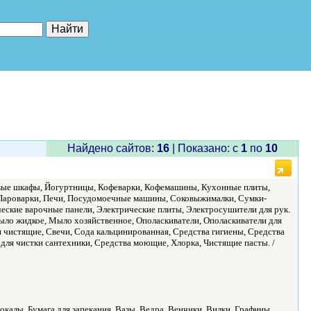
е"
Найдено сайтов:
16
| Показано: c
1
по
10
овые шкафы, Йогуртницы, Кофеварки, Кофемашины, Кухонные плиты,
 Пароварки, Печи, Посудомоечные машины, Соковыжималки, Сумки-
ские варочные панели, Электрические плиты, Электросушители для рук.
ло жидкое, Мыло хозяйственное, Ополаскиватели, Ополаскиватели для
 чистящие, Свечи, Сода кальцинированная, Средства гигиены, Средства
а для чистки сантехники, Средства моющие, Хлорка, Чистящие пасты. /
окалы, Бумага для запекания, Вазы, Ведра, Венчики, Вилки, Графины,