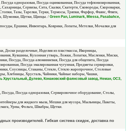
 Посуда одноразовая, Посуда оцинкованная, Посуда тефлонизированная,
, Сахарницы, Сервизы, Сита, Скалки, Скатерти, Сковороды, Скороварки,
опки, Тазы, Тарелки, Терки, Термосы, Тряпки, Фарфор, Фаянс, Фляги,
ы, Шумовки, Щетки, Щипцы. /
Green Pan, Luminark, Miessa, Pasabahce,
я посуды, Ершики, Инвентарь, Коврики, Лопаты, Метелки, Мочалки для
ки, Доски разделочные, Изделия из пластмассы, Икорницы,
вания, Кувшины, Кухонная утварь, Ложки, Лопатки, Масленки, Миски,
ики, Посуда, Посуда алюминиевая, Посуда для общепита, Посуда
зированная, Посуда эмалированная чугунная, Предметы сервировки,
чники, Соусницы, Стаканы, Стекло, Стекло жаропрочное, Столовые
еры, Хлебницы, Хрусталь, Чайники, Чайные наборы, Чашки,
Гусь Хрустальный, Дулево, Конаковский фаянсовый завод, Неман, ОСЗ,
 Посуда, Посуда одноразовая, Сервировочное оборудование, Столы,
Контейнеры для жидкого мыла, Мешки для мусора, Мыльницы, Пакеты,
умага, Урны, Фольга, Швабры, Щетки.
дных производителей. Гибкая система скидок, доставка по