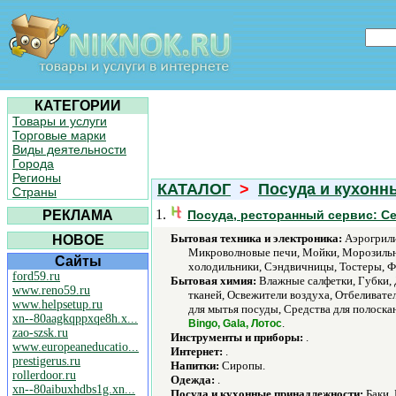
КАТЕГОРИИ
Товары и услуги
Торговые марки
Виды деятельности
Города
Регионы
КАТАЛОГ
>
Посуда и кухонн
Страны
1.
РЕКЛАМА
Посуда, ресторанный сервис: С
Бытовая техника и электроника:
Аэрогрили
НОВОЕ
Микроволновые печи, Мойки, Морозильни
Сайты
холодильники, Сэндвичницы, Тостеры, Ф
ford59.ru
Бытовая химия:
Влажные салфетки, Губки,
www.reno59.ru
тканей, Освежители воздуха, Отбеливате
www.helpsetup.ru
для мытья посуды, Средства для полоскан
xn--80aagkqppxqe8h.x...
.
Bingo, Gala, Лотос
zao-szsk.ru
Инструменты и приборы:
.
www.europeaneducatio...
Интернет:
.
prestigerus.ru
Напитки:
Сиропы.
rollerdoor.ru
Одежда:
.
xn--80aibuxhdbs1g.xn...
Посуда и кухонные принадлежности:
Баки, 