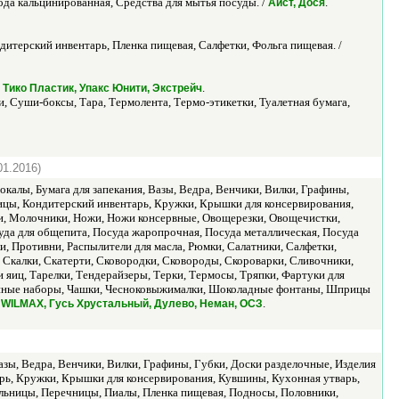
да кальцинированная, Средства для мытья посуды. /
.
Аист, Дося
ндитерский инвентарь, Пленка пищевая, Салфетки, Фольга пищевая. /
.
Тико Пластик, Упакс Юнити, Экстрейч
, Суши-боксы, Тара, Термолента, Термо-этикетки, Туалетная бумага,
01.2016)
окалы, Бумага для запекания, Вазы, Ведра, Венчики, Вилки, Графины,
ицы, Кондитерский инвентарь, Кружки, Крышки для консервирования,
и, Молочники, Ножи, Ножи консервные, Овощерезки, Овощечистки,
да для общепита, Посуда жаропрочная, Посуда металлическая, Посуда
, Противни, Распылители для масла, Рюмки, Салатники, Салфетки,
Скалки, Скатерти, Сковородки, Сковороды, Скороварки, Сливочники,
яиц, Тарелки, Тендерайзеры, Терки, Термосы, Тряпки, Фартуки для
Чайные наборы, Чашки, Чесноковыжималки, Шоколадные фонтаны, Шприцы
.
e, WILMAX, Гусь Хрустальный, Дулево, Неман, ОСЗ
Вазы, Ведра, Венчики, Вилки, Графины, Губки, Доски разделочные, Изделия
арь, Кружки, Крышки для консервирования, Кувшины, Кухонная утварь,
льницы, Перечницы, Пиалы, Пленка пищевая, Подносы, Половники,