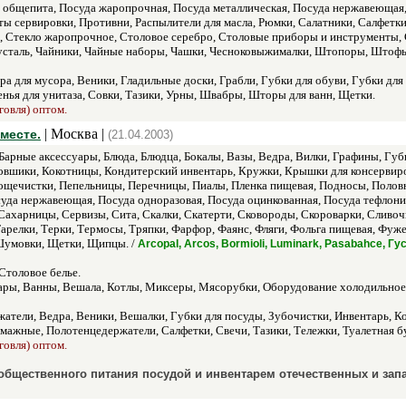
 общепита, Посуда жаропрочная, Посуда металлическая, Посуда нержавеющая,
ы сервировки, Противни, Распылители для масла, Рюмки, Салатники, Салфетки
 Стекло жаропрочное, Столовое серебро, Столовые приборы и инструменты, Ст
усталь, Чайники, Чайные наборы, Чашки, Чесноковыжималки, Штопоры, Штоф
ра для мусора, Веники, Гладильные доски, Грабли, Губки для обуви, Губки дл
енья для унитаза, Совки, Тазики, Урны, Швабры, Шторы для ванн, Щетки.
говля) оптом.
| Москва |
месте.
(21.04.2003)
Барные аксессуары, Блюда, Блюдца, Бокалы, Вазы, Ведра, Вилки, Графины, Губ
овшики, Кокотницы, Кондитерский инвентарь, Кружки, Крышки для консервиро
щечистки, Пепельницы, Перечницы, Пиалы, Пленка пищевая, Подносы, Половн
суда нержавеющая, Посуда одноразовая, Посуда оцинкованная, Посуда тефлони
Сахарницы, Сервизы, Сита, Скалки, Скатерти, Сковороды, Скороварки, Сливо
арелки, Терки, Термосы, Тряпки, Фарфор, Фаянс, Фляги, Фольга пищевая, Фуж
умовки, Щетки, Щипцы. /
Arcopal, Arcos, Bormioli, Luminark, Pasabahce, 
Столовое белье.
ры, Ванны, Вешала, Котлы, Миксеры, Мясорубки, Оборудование холодильное,
атели, Ведра, Веники, Вешалки, Губки для посуды, Зубочистки, Инвентарь, 
мажные, Полотенцедержатели, Салфетки, Свечи, Тазики, Тележки, Туалетная б
говля) оптом.
бщественного питания посудой и инвентарем отечественных и запа