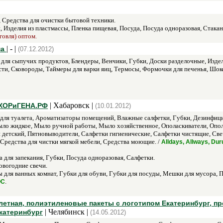
 Средства для очистки бытовой техники.
 Изделия из пластмассы, Пленка пищевая, Посуда, Посуда одноразовая, Стакан
говля) оптом.
| - |
ма
(07.12.2012)
для сыпучих продуктов, Блендеры, Венчики, Губки, Доски разделочные, Издел
сти, Сковороды, Таймеры для варки яиц, Термосы, Формочки для печенья, Шо
| Хабаровск |
ОХОРиГЕНА.РФ
(10.01.2012)
ля туалета, Ароматизаторы помещений, Влажные салфетки, Губки, Дезинфици
ло жидкое, Мыло ручной работы, Мыло хозяйственное, Ополаскиватели, Опола
етский, Пятновыводители, Салфетки гигиенические, Салфетки чистящие, Свечи
 Средства для чистки мягкой мебели, Средства моющие. /
Alldays, Allways, Duru
 для запекания, Губки, Посуда одноразовая, Салфетки.
вогодние свечи.
 для ванных комнат, Губки для обуви, Губки для посуды, Мешки для мусора, П
.
ОС
летная, полиэтиленовые пакеты с логотипом Екатеринбург, пр
| Челябинск |
Екатеринбург
(14.05.2012)