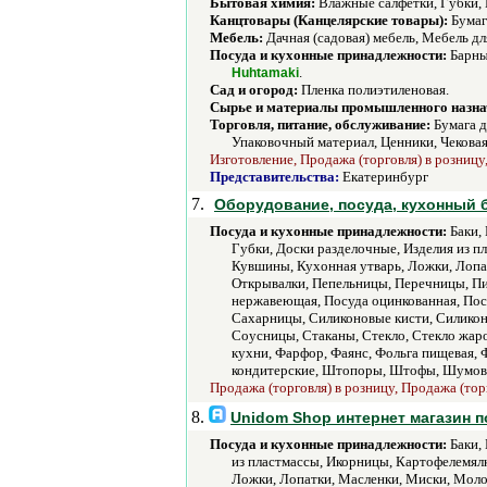
Бытовая химия:
Влажные салфетки, Губки, 
Канцтовары (Канцелярские товары):
Бумага
Мебель:
Дачная (садовая) мебель, Мебель дл
Посуда и кухонные принадлежности:
Барные
.
Huhtamaki
Сад и огород:
Пленка полиэтиленовая.
Сырье и материалы промышленного назна
Торговля, питание, обслуживание:
Бумага д
Упаковочный материал, Ценники, Чековая
Изготовление, Продажа (торговля) в розницу
Представительства:
Екатеринбург
7.
Оборудование, посуда, кухонный 
Посуда и кухонные принадлежности:
Баки, 
Губки, Доски разделочные, Изделия из 
Кувшины, Кухонная утварь, Ложки, Лопа
Открывалки, Пепельницы, Перечницы, Пи
нержавеющая, Посуда оцинкованная, Посу
Сахарницы, Силиконовые кисти, Силикон
Соусницы, Стаканы, Стекло, Стекло жаро
кухни, Фарфор, Фаянс, Фольга пищевая,
кондитерские, Штопоры, Штофы, Шумов
Продажа (торговля) в розницу, Продажа (тор
8.
Unidom Shop интернет магазин 
Посуда и кухонные принадлежности:
Баки, 
из пластмассы, Икорницы, Картофелемял
Ложки, Лопатки, Масленки, Миски, Моло