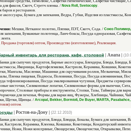
Моющие средства, Пемолюкс, Салфетки гигиенические, Салфетки чистящие, Со
 для факсов, Скотч, Стретч пленка. /
.
Nova Roll, Svetocopy
я баров и ресторанов.
 аксессуары, Бумага для запекания, Ведра, Губки, Изделия из пластмассы, Ко
чения:
Мешки, Нетканое полотно, Пленки, ПЭТ, Скотч, Сода. /
Союз Полимер, 
ля запекания, Бумажные полотенца, Ланч-боксы, Посуда одноразовая, Салфетки
 лента.
, Продажа (торговля) оптом, Производство (изготовление), Реализация.
| Анапа |
барный инвентарь для ресторана, кафе, столовой
(10.
Банки для сыпучих продуктов, Барные аксессуары, Блендеры, Блюда, Блюдца, Б
пластмассы, Икорницы, Картофелемялки, Кастрюли, Керамика, Ковшики, Кокотн
тки, Мангалы, Масленки, Машинки для скручивания роллов, Мельнички, Миск
алы, Пленка пищевая, Подносы, Половники, Посуда, Посуда алюминиевая, Посу
да тефлонизированная, Посуда эмалированная чугунная, Предметы сервировки
овые кисточки, Силиконовые лопатки, Силиконовые формы для выпечки, Сита, 
прочное, Столовые приборы и инструменты, Стопки, Тазы, Таймеры для варки 
 Формочки для печенья, Формы для варки яиц, Фужеры, Хлебницы, Чайники, 
ки, Щетки, Щипцы. /
Arcopal, Bekker, Bormioli, De Buyer, MARTA, Pasabahc
говля) оптом.
| Ростов-на-Дону |
посуды
(22.12.2010)
Банки для сыпучих продуктов, Блюда, Блюдца, Бокалы, Бумага для запекания, 
ки, Кастрюли, Керамика, Клеенка, Ковшики, Кокотницы, Кондитерский инвент
чники, Ножи, Ножи консервные, Овощерезки, Овощечистки, Открывалки, Пепе