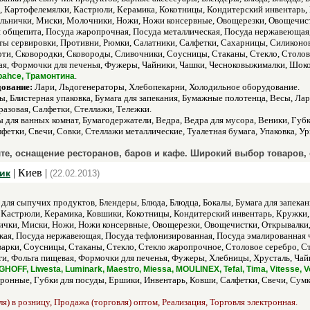
ы, Картофелемялки, Кастрюли, Керамика, Кокотницы, Кондитерский инвентарь
льнички, Миски, Молочники, Ножи, Ножи консервные, Овощерезки, Овощечист
я общепита, Посуда жаропрочная, Посуда металлическая, Посуда нержавеющая,
ты сервировки, Противни, Рюмки, Салатники, Салфетки, Сахарницы, Силиконо
рти, Сковородки, Сковороды, Сливочники, Соусницы, Стаканы, Стекло, Столо
вая, Формочки для печенья, Фужеры, Чайники, Чашки, Чесноковыжималки, Шо
.
abahce, Трамонтина
дование:
Лари, Льдогенераторы, Хлебопекарни, Холодильное оборудование.
, Блистерная упаковка, Бумага для запекания, Бумажные полотенца, Весы, Л
разовая, Салфетки, Стеллажи, Тележки.
 для ванных комнат, Бумагодержатели, Ведра, Ведра для мусора, Веники, Губ
фетки, Свечи, Совки, Стеллажи металлические, Туалетная бумага, Упаковка, Ур
те, оснащение ресторанов, баров и кафе. Широкий выбор товаров,
| Киев |
тик
(22.02.2013)
для сыпучих продуктов, Блендеры, Блюда, Блюдца, Бокалы, Бумага для запекан
 Кастрюли, Керамика, Ковшики, Кокотницы, Кондитерский инвентарь, Кружки,
чки, Миски, Ножи, Ножи консервные, Овощерезки, Овощечистки, Открывалки,
кая, Посуда нержавеющая, Посуда тефлонизированная, Посуда эмалированная 
арки, Соусницы, Стаканы, Стекло, Стекло жаропрочное, Столовое серебро, Ст
яги, Фольга пищевая, Формочки для печенья, Фужеры, Хлебницы, Хрусталь, Ч
HOFF, Liwesta, Luminark, Maestro, Miessa, MOULINEX, Tefal, Tima, Vitesse, V
ронные, Губки для посуды, Ершики, Инвентарь, Ковши, Салфетки, Свечи, Сумк
я) в розницу, Продажа (торговля) оптом, Реализация, Торговля электронная.