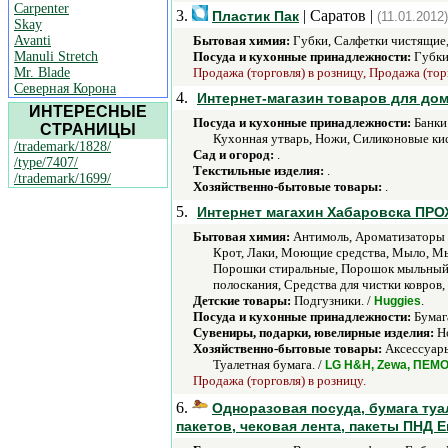
Carpenter
3.
| Саратов |
Пластик Пак
(11.01.2012)
Skay
Avanti
Бытовая химия:
Губки, Салфетки чистящие,
Manuli Stretch
Посуда и кухонные принадлежности:
Губки,
Mr. Blade
Продажа (торговля) в розницу, Продажа (тор
Северная Корона
4.
Интернет-магазин товаров для до
ИНТЕРЕСНЫЕ
Посуда и кухонные принадлежности:
Банки 
СТРАНИЦЫ
Кухонная утварь, Ножи, Силиконовые ки
/trademark/1828/
Сад и огород:
.
/type/7407/
Текстильные изделия:
.
/trademark/1699/
Хозяйственно-бытовые товары:
.
5.
Интернет магахин Хабаровска ПР
Бытовая химия:
Антимоль, Ароматизаторы д
Крот, Лаки, Моющие средства, Мыло, Мы
Порошки стиральные, Порошок мыльный д
полоскания, Средства для чистки ковров,
Детские товары:
Подгузники. /
.
Huggies
Посуда и кухонные принадлежности:
Бумага
Сувениры, подарки, ювелирные изделия:
Но
Хозяйственно-бытовые товары:
Аксессуары
Туалетная бумага. /
LG H&H, Zewa, ПЕМ
Продажа (торговля) в розницу.
6.
Одноразовая посуда, бумага туа
пакетов, чековая лента, пакеты ПНД 