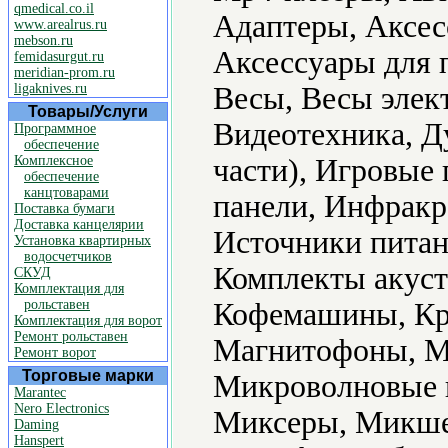
qmedical.co.il
Адаптеры, Аксес
www.arealrus.ru
mebson.ru
Аксессуары для 
femidasurgut.ru
meridian-prom.ru
ligaknives.ru
Весы, Весы элек
Товары/Услуги
Видеотехника, Д
Программное
обеспечение
Комплексное
части), Игровые
обеспечение
канцтоварами
панели, Инфракр
Поставка бумаги
Доставка канцелярии
Источники питан
Установка квартирных
водосчетчиков
Комплекты акуст
СКУД
Комплектация для
рольставен
Кофемашины, Кр
Комплектация для ворот
Ремонт рольставен
Магнитофоны, М
Ремонт ворот
Торговые марки
Микроволновые 
Marantec
Nero Electronics
Миксеры, Микше
Daming
Hanspert