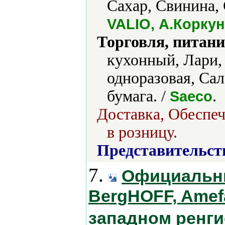
Сахар, Свинина,
VALIO, А.Корку
Торговля, питани
кухонный, Лари,
одноразовая, Са
бумага. /
.
Saeco
Доставка, Обеспеч
в розницу.
Представительст
7.
Официальн
BergHOFF, Amefa,
западном ренг