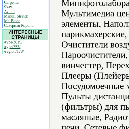
Минифотолабора
Carpenter
Skay
Мультимедиа цен
Avanti
Manuli Stretch
Mr. Blade
элементы, Напол
Северная Корона
парикмахерские,
ИНТЕРЕСНЫЕ
СТРАНИЦЫ
Очистители возд
/type/3019/
/type/753/
/region/178/
Пароочистители,
винчестер, Пере
Плееры (Плейеры
Посудомоечные 
Пульты дистанци
(фильтры) для п
масляные, Радио
печи, Сетевые ф