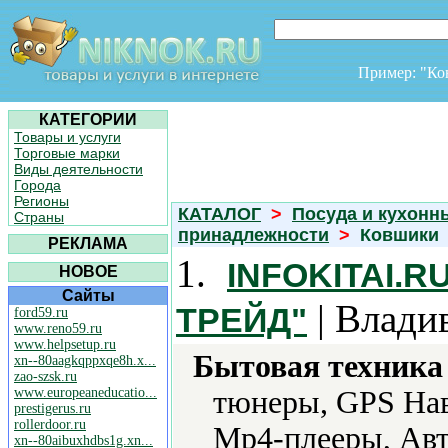
Пример: "К
КАТЕГОРИИ
Товары и услуги
Торговые марки
Виды деятельности
Города
Регионы
КАТАЛОГ
>
Посуда и кухонн
Страны
принадлежности
>
Ковшики
РЕКЛАМА
1.
INFOKITAI.
НОВОЕ
Сайты
| Влади
ТРЕЙД"
ford59.ru
www.reno59.ru
www.helpsetup.ru
Бытовая техника 
xn--80aagkqppxqe8h.x...
zao-szsk.ru
www.europeaneducatio...
тюнеры, GPS Нав
prestigerus.ru
rollerdoor.ru
Mp4-плееры, Авт
xn--80aibuxhdbs1g.xn...