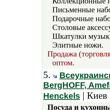
Коллекционные н
Письменные набо
Подарочные набо
Столовые аксесс
Шкатулки музык
Элитные ножи.
Продажа (торговля
оптом.
5.
Всеукраинс
BergHOFF, Amefa,
| Киев 
Henckels
Посуда и кухонн