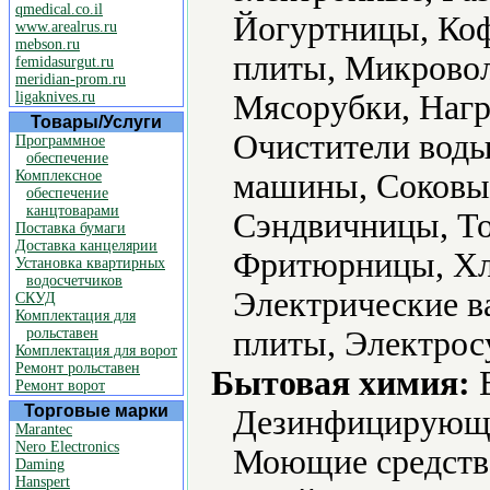
qmedical.co.il
Йогуртницы, Ко
www.arealrus.ru
mebson.ru
плиты, Микровол
femidasurgut.ru
meridian-prom.ru
ligaknives.ru
Мясорубки, Нагр
Товары/Услуги
Очистители воды
Программное
обеспечение
Комплексное
машины, Соковы
обеспечение
канцтоварами
Сэндвичницы, То
Поставка бумаги
Доставка канцелярии
Фритюрницы, Хл
Установка квартирных
водосчетчиков
Электрические в
СКУД
Комплектация для
рольставен
плиты, Электрос
Комплектация для ворот
Ремонт рольставен
Бытовая химия:
В
Ремонт ворот
Торговые марки
Дезинфицирующие
Marantec
Nero Electronics
Моющие средств
Daming
Hanspert