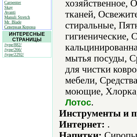
хозяйственное, 
Carpenter
Skay
тканей, Освежит
Avanti
Manuli Stretch
Mr. Blade
стиральные, Пят
Северная Корона
гигиенические, 
ИНТЕРЕСНЫЕ
СТРАНИЦЫ
кальцинированна
/type/882/
/type/266/
/type/2292/
мытья посуды, С
для чистки ковро
мебели, Средства
моющие, Хлорка,
.
Лотос
Инструменты и 
Интернет:
.
Напитки:
Сиропы