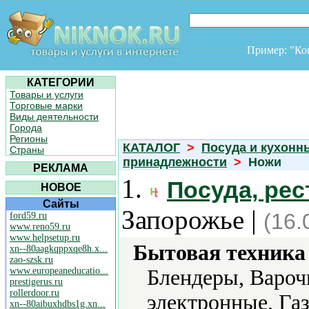
Пример: "К
КАТЕГОРИИ
Товары и услуги
Торговые марки
Виды деятельности
Города
Регионы
КАТАЛОГ
>
Посуда и кухонн
Страны
принадлежности
>
Ножи
РЕКЛАМА
1.
Посуда, ре
НОВОЕ
Сайты
Запорожье |
(16.
ford59.ru
www.reno59.ru
www.helpsetup.ru
Бытовая техника 
xn--80aagkqppxqe8h.x...
zao-szsk.ru
www.europeaneducatio...
Блендеры, Вароч
prestigerus.ru
rollerdoor.ru
электронные, Га
xn--80aibuxhdbs1g.xn...