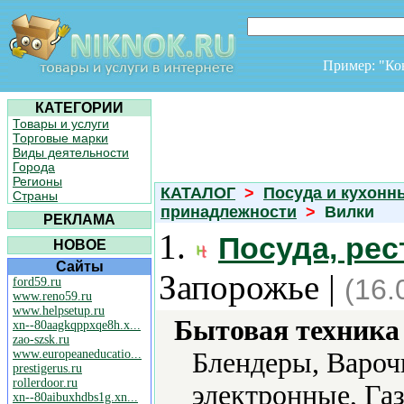
Пример: "К
КАТЕГОРИИ
Товары и услуги
Торговые марки
Виды деятельности
Города
Регионы
КАТАЛОГ
>
Посуда и кухонн
Страны
принадлежности
>
Вилки
РЕКЛАМА
1.
Посуда, ре
НОВОЕ
Сайты
Запорожье |
(16.
ford59.ru
www.reno59.ru
www.helpsetup.ru
Бытовая техника 
xn--80aagkqppxqe8h.x...
zao-szsk.ru
www.europeaneducatio...
Блендеры, Вароч
prestigerus.ru
rollerdoor.ru
электронные, Га
xn--80aibuxhdbs1g.xn...