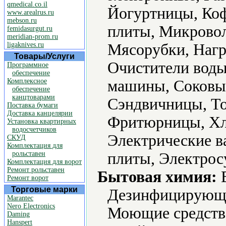
qmedical.co.il
Йогуртницы, Ко
www.arealrus.ru
mebson.ru
плиты, Микровол
femidasurgut.ru
meridian-prom.ru
ligaknives.ru
Мясорубки, Нагр
Товары/Услуги
Очистители воды
Программное
обеспечение
Комплексное
машины, Соковы
обеспечение
канцтоварами
Сэндвичницы, То
Поставка бумаги
Доставка канцелярии
Фритюрницы, Хл
Установка квартирных
водосчетчиков
Электрические в
СКУД
Комплектация для
рольставен
плиты, Электрос
Комплектация для ворот
Ремонт рольставен
Бытовая химия:
В
Ремонт ворот
Торговые марки
Дезинфицирующие
Marantec
Nero Electronics
Моющие средств
Daming
Hanspert