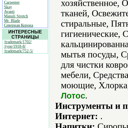
хозяйственное, 
Carpenter
Skay
тканей, Освежит
Avanti
Manuli Stretch
Mr. Blade
стиральные, Пят
Северная Корона
гигиенические, 
ИНТЕРЕСНЫЕ
СТРАНИЦЫ
кальцинированна
/trademark/1702/
/type/1918-8/
/trademark/752-5/
мытья посуды, С
для чистки ковро
мебели, Средства
моющие, Хлорка,
.
Лотос
Инструменты и 
Интернет:
.
Напитки:
Сиропы