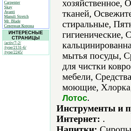
хозяйственное, 
Carpenter
Skay
тканей, Освежит
Avanti
Manuli Stretch
Mr. Blade
стиральные, Пят
Северная Корона
гигиенические, 
ИНТЕРЕСНЫЕ
СТРАНИЦЫ
кальцинированна
/activ/7-2/
/type/2131-6/
/type/2245/
мытья посуды, С
для чистки ковро
мебели, Средства
моющие, Хлорка,
.
Лотос
Инструменты и 
Интернет:
.
Напитки:
Сиропы