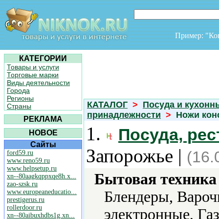
Пример: "К
КАТЕГОРИИ
Товары и услуги
Торговые марки
Виды деятельности
Города
Регионы
КАТАЛОГ
>
Посуда и кухонн
Страны
принадлежности
>
Ножи кон
РЕКЛАМА
1.
Посуда, ре
НОВОЕ
Сайты
Запорожье |
(16.
ford59.ru
www.reno59.ru
www.helpsetup.ru
Бытовая техника 
xn--80aagkqppxqe8h.x...
zao-szsk.ru
www.europeaneducatio...
Блендеры, Вароч
prestigerus.ru
rollerdoor.ru
электронные, Га
xn--80aibuxhdbs1g.xn...