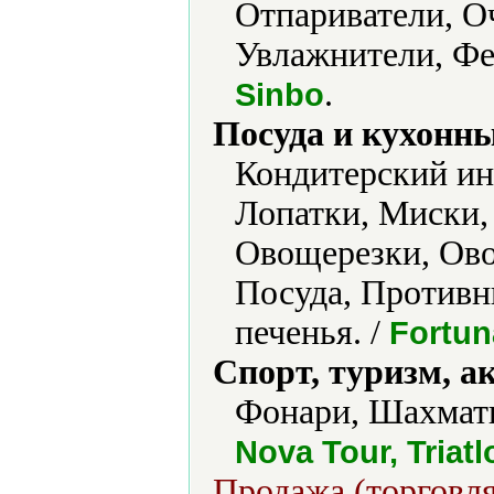
Отпариватели, О
Увлажнители, Ф
.
Sinbo
Посуда и кухонн
Кондитерский ин
Лопатки, Миски,
Овощерезки, Ово
Посуда, Противн
печенья. /
Fortun
Спорт, туризм, а
Фонари, Шахмат
Nova Tour, Triatl
Продажа (торговля