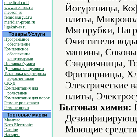
qmedical.co.il
Йогуртницы, Ко
www.arealrus.ru
mebson.ru
плиты, Микровол
femidasurgut.ru
meridian-prom.ru
ligaknives.ru
Мясорубки, Нагр
Товары/Услуги
Очистители воды
Программное
обеспечение
Комплексное
машины, Соковы
обеспечение
канцтоварами
Сэндвичницы, То
Поставка бумаги
Доставка канцелярии
Фритюрницы, Хл
Установка квартирных
водосчетчиков
Электрические в
СКУД
Комплектация для
рольставен
плиты, Электрос
Комплектация для ворот
Ремонт рольставен
Бытовая химия:
В
Ремонт ворот
Торговые марки
Дезинфицирующие
Marantec
Nero Electronics
Моющие средств
Daming
Hanspert