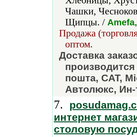
Хлебницы, Хруст
Чашки, Чесноко
Щипцы. /
Amefa,
Продажа (торговля
оптом.
Доставка заказ
производится
пошта, CAT, М
Автолюкс, Ин
7.
posudamag.c
интернет магаз
столовую посуд