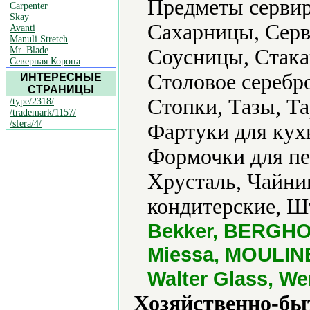
Предметы сервир
Carpenter
Skay
Сахарницы, Серв
Avanti
Manuli Stretch
Mr. Blade
Соусницы, Стака
Северная Корона
Столовое серебр
ИНТЕРЕСНЫЕ
СТРАНИЦЫ
Стопки, Тазы, Та
/type/2318/
/trademark/1157/
/sfera/4/
Фартуки для кух
Формочки для пе
Хрусталь, Чайн
кондитерские, 
Bekker, BERGHOF
Miessa, MOULINEX
Walter Glass, W
Хозяйственно-бы