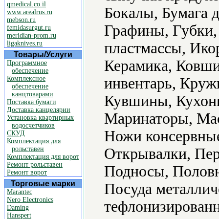
qmedical.co.il
Бокалы, Бумага д
www.arealrus.ru
mebson.ru
Графины, Губки,
femidasurgut.ru
meridian-prom.ru
ligaknives.ru
пластмассы, Ико
Товары/Услуги
Керамика, Ковши
Программное
обеспечение
Комплексное
инвентарь, Круж
обеспечение
канцтоварами
Кувшины, Кухонн
Поставка бумаги
Доставка канцелярии
Маринаторы, Ма
Установка квартирных
водосчетчиков
Ножи консервные
СКУД
Комплектация для
рольставен
Открывалки, Пер
Комплектация для ворот
Ремонт рольставен
Подносы, Половн
Ремонт ворот
Торговые марки
Посуда металлич
Marantec
Nero Electronics
тефлонизированн
Daming
Hanspert