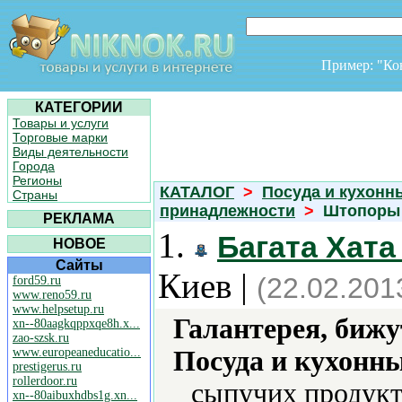
Пример: "К
КАТЕГОРИИ
Товары и услуги
Торговые марки
Виды деятельности
Города
Регионы
КАТАЛОГ
>
Посуда и кухонн
Страны
принадлежности
>
Штопоры
РЕКЛАМА
1.
Багата Хата
НОВОЕ
Сайты
Киев |
(22.02.201
ford59.ru
www.reno59.ru
www.helpsetup.ru
Галантерея, бижу
xn--80aagkqppxqe8h.x...
zao-szsk.ru
www.europeaneducatio...
Посуда и кухонн
prestigerus.ru
rollerdoor.ru
сыпучих продукт
xn--80aibuxhdbs1g.xn...