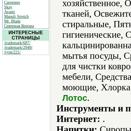
хозяйственное, 
Carpenter
Skay
тканей, Освежит
Avanti
Manuli Stretch
Mr. Blade
стиральные, Пят
Северная Корона
гигиенические, 
ИНТЕРЕСНЫЕ
СТРАНИЦЫ
кальцинированна
/trademark/687/
/trademark/2949/
/type/221/
мытья посуды, С
для чистки ковро
мебели, Средства
моющие, Хлорка,
.
Лотос
Инструменты и 
Интернет:
.
Напитки:
Сиропы