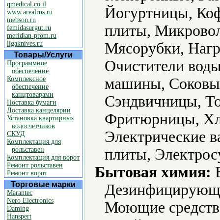
qmedical.co.il
Йогуртницы, Ко
www.arealrus.ru
mebson.ru
плиты, Микровол
femidasurgut.ru
meridian-prom.ru
ligaknives.ru
Мясорубки, Нагр
Товары/Услуги
Очистители воды
Программное
обеспечение
Комплексное
машины, Соковы
обеспечение
канцтоварами
Сэндвичницы, То
Поставка бумаги
Доставка канцелярии
Фритюрницы, Хл
Установка квартирных
водосчетчиков
Электрические в
СКУД
Комплектация для
рольставен
плиты, Электрос
Комплектация для ворот
Ремонт рольставен
Бытовая химия:
В
Ремонт ворот
Торговые марки
Дезинфицирующие
Marantec
Nero Electronics
Моющие средств
Daming
Hanspert