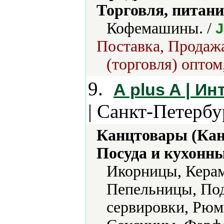
Торговля, питани
Кофемашины. /
J
Поставка, Продажа
(торговля) оптом
9.
A plus A | Ин
| Санкт-Петербу
Канцтовары (Кан
Посуда и кухонн
Икорницы, Керам
Пепельницы, По
сервировки, Рюм