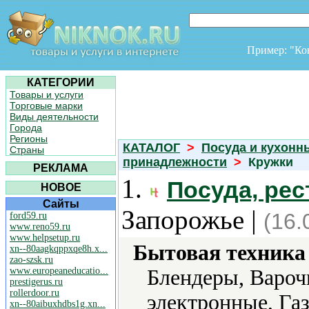
Пример: "К
КАТЕГОРИИ
Товары и услуги
Торговые марки
Виды деятельности
Города
Регионы
КАТАЛОГ
>
Посуда и кухонн
Страны
принадлежности
>
Кружки
РЕКЛАМА
1.
Посуда, ре
НОВОЕ
Сайты
Запорожье |
(16.
ford59.ru
www.reno59.ru
www.helpsetup.ru
Бытовая техника 
xn--80aagkqppxqe8h.x...
zao-szsk.ru
www.europeaneducatio...
Блендеры, Вароч
prestigerus.ru
rollerdoor.ru
электронные, Га
xn--80aibuxhdbs1g.xn...