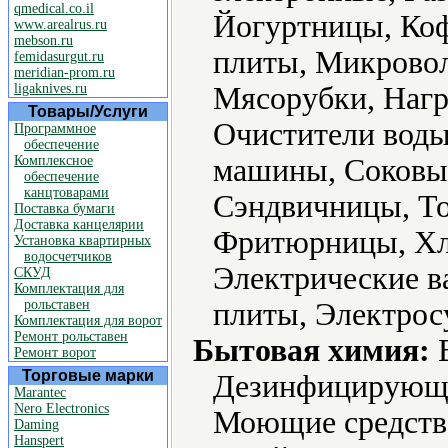
qmedical.co.il
Йогуртницы, Ко
www.arealrus.ru
mebson.ru
плиты, Микровол
femidasurgut.ru
meridian-prom.ru
ligaknives.ru
Мясорубки, Нагр
Товары/Услуги
Очистители воды
Программное
обеспечение
Комплексное
машины, Соковы
обеспечение
канцтоварами
Сэндвичницы, То
Поставка бумаги
Доставка канцелярии
Фритюрницы, Хл
Установка квартирных
водосчетчиков
Электрические в
СКУД
Комплектация для
рольставен
плиты, Электрос
Комплектация для ворот
Ремонт рольставен
Бытовая химия:
В
Ремонт ворот
Торговые марки
Дезинфицирующие
Marantec
Nero Electronics
Моющие средств
Daming
Hanspert