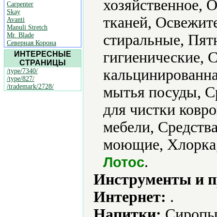
хозяйственное, 
Carpenter
Skay
тканей, Освежит
Avanti
Manuli Stretch
Mr. Blade
стиральные, Пят
Северная Корона
гигиенические, 
ИНТЕРЕСНЫЕ
СТРАНИЦЫ
кальцинированна
/type/7340/
/type/827/
/trademark/2728/
мытья посуды, С
для чистки ковро
мебели, Средства
моющие, Хлорка,
.
Лотос
Инструменты и 
Интернет:
.
Напитки:
Сиропы