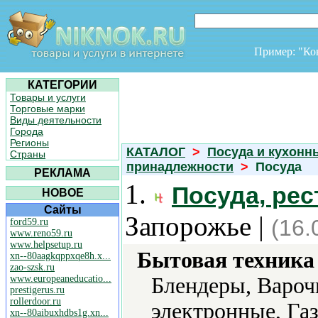
Пример: "К
КАТЕГОРИИ
Товары и услуги
Торговые марки
Виды деятельности
Города
Регионы
КАТАЛОГ
>
Посуда и кухонн
Страны
принадлежности
>
Посуда
РЕКЛАМА
1.
Посуда, ре
НОВОЕ
Сайты
Запорожье |
(16.
ford59.ru
www.reno59.ru
www.helpsetup.ru
Бытовая техника 
xn--80aagkqppxqe8h.x...
zao-szsk.ru
www.europeaneducatio...
Блендеры, Вароч
prestigerus.ru
rollerdoor.ru
электронные, Га
xn--80aibuxhdbs1g.xn...