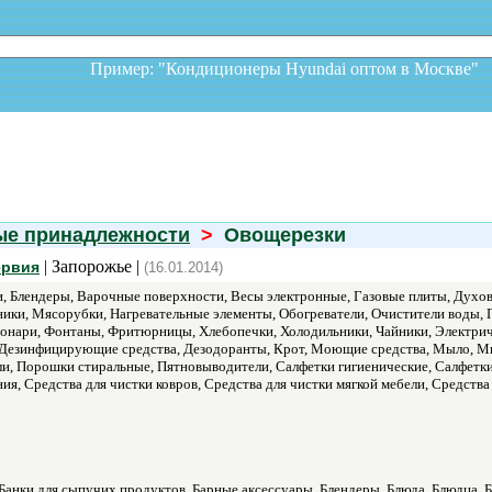
Пример: "Кондиционеры Hyundai оптом в Москв
ые принадлежности
>
Овощерезки
| Запорожье |
ервия
(16.01.2014)
, Блендеры, Варочные поверхности, Весы электронные, Газовые плиты, Дух
ки, Мясорубки, Нагревательные элементы, Обогреватели, Очистители воды,
онари, Фонтаны, Фритюрницы, Хлебопечки, Холодильники, Чайники, Электриче
 Дезинфицирующие средства, Дезодоранты, Крот, Моющие средства, Мыло, Мы
ли, Порошки стиральные, Пятновыводители, Салфетки гигиенические, Салфетки
ия, Средства для чистки ковров, Средства для чистки мягкой мебели, Средств
Банки для сыпучих продуктов, Барные аксессуары, Блендеры, Блюда, Блюдца, Б