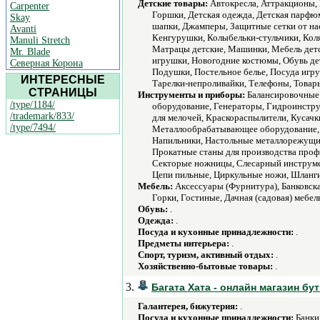
Детские товары:
Автокресла, Аттракционы, 
Carpenter
Горшки, Детская одежда, Детская парфюм
Skay
шапки, Джамперы, Защитные сетки от на
Avanti
Кенгурушки, Колыбельки-стульчики, Коляс
Manuli Stretch
Матрацы детские, Машинки, Мебель детс
Mr. Blade
игрушки, Новогодние костюмы, Обувь де
Северная Корона
Подушки, Постельное белье, Посуда игр
ИНТЕРЕСНЫЕ
Тарелки-непроливайки, Телефоны, Товар
СТРАНИЦЫ
Инструменты и приборы:
Балансировочные 
/type/1184/
оборудование, Генераторы, Гидроинстру
/trademark/833/
для мелочей, Краскораспылители, Кусач
/type/7494/
Металлообрабатывающее оборудование, 
Напильники, Настольные металлорежущие
Прокатные станы для производства проф
Секторые ножницы, Слесарный инструме
Цепи пильные, Циркульные ножи, Шланг
Мебель:
Аксессуары (Фурнитура), Банковска
Горки, Гостиные, Дачная (садовая) мебел
Обувь:
.
Одежда:
.
Посуда и кухонные принадлежности:
.
Предметы интерьера:
.
Спорт, туризм, активный отдых:
.
Хозяйственно-бытовые товары:
.
3.
Багата Хата - онлайн магазин бу
Галантерея, бижутерия:
.
Посуда и кухонные принадлежности:
Банки 