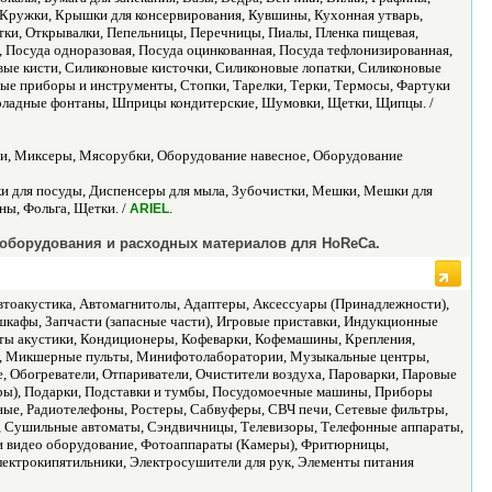
, Кружки, Крышки для консервирования, Кувшины, Кухонная утварь,
ки, Открывалки, Пепельницы, Перечницы, Пиалы, Пленка пищевая,
 Посуда одноразовая, Посуда оцинкованная, Посуда тефлонизированная,
вые кисти, Силиконовые кисточки, Силиконовые лопатки, Силиконовые
вые приборы и инструменты, Стопки, Тарелки, Терки, Термосы, Фартуки
коладные фонтаны, Шприцы кондитерские, Шумовки, Щетки, Щипцы. /
ари, Миксеры, Мясорубки, Оборудование навесное, Оборудование
ки для посуды, Диспенсеры для мыла, Зубочистки, Мешки, Мешки для
ны, Фольга, Щетки. /
.
ARIEL
 оборудования и расходных материалов для HoReCa.
тоакустика, Автомагнитолы, Адаптеры, Аксессуары (Принадлежности),
шкафы, Запчасти (запасные части), Игровые приставки, Индукционные
кты акустики, Кондиционеры, Кофеварки, Кофемашины, Крепления,
, Микшерные пульты, Минифотолаборатории, Музыкальные центры,
 Обогреватели, Отпариватели, Очистители воздуха, Пароварки, Паровые
еры), Подарки, Подставки и тумбы, Посудомоечные машины, Приборы
ные, Радиотелефоны, Ростеры, Сабвуферы, СВЧ печи, Сетевые фильтры,
 Сушильные автоматы, Сэндвичницы, Телевизоры, Телефонные аппараты,
 и видео оборудование, Фотоаппараты (Камеры), Фритюрницы,
ектрокипятильники, Электросушители для рук, Элементы питания