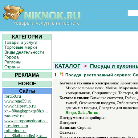
КАТЕГОРИИ
Товары и услуги
Торговые марки
Виды деятельности
Города
Регионы
КАТАЛОГ
>
Посуда и кухонн
Страны
1.
РЕКЛАМА
Посуда, ресторанный сервис: С
Бытовая техника и электроника:
Аэрогрили
НОВОЕ
Микроволновые печи, Мойки, Морозильни
Сайты
холодильники, Сэндвичницы, Тостеры, Ф
ford59.ru
Бытовая химия:
Влажные салфетки, Губки,
www.reno59.ru
тканей, Освежители воздуха, Отбеливате
www.helpsetup.ru
для мытья посуды, Средства для полоскан
xn--80aagkqppxqe8h.x...
.
Bingo, Gala, Лотос
zao-szsk.ru
Инструменты и приборы:
.
www.europeaneducatio...
Интернет:
.
prestigerus.ru
Напитки:
Сиропы.
rollerdoor.ru
Одежда:
.
xn--80aibuxhdbs1g.xn...
Посуда и кухонные принадлежности:
Баки, 