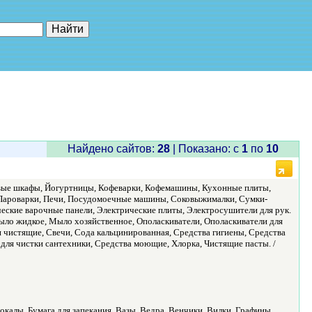
е"
Найдено сайтов:
28
| Показано: c
1
по
10
овые шкафы, Йогуртницы, Кофеварки, Кофемашины, Кухонные плиты,
 Пароварки, Печи, Посудомоечные машины, Соковыжималки, Сумки-
ские варочные панели, Электрические плиты, Электросушители для рук.
ло жидкое, Мыло хозяйственное, Ополаскиватели, Ополаскиватели для
 чистящие, Свечи, Сода кальцинированная, Средства гигиены, Средства
а для чистки сантехники, Средства моющие, Хлорка, Чистящие пасты. /
окалы, Бумага для запекания, Вазы, Ведра, Венчики, Вилки, Графины,