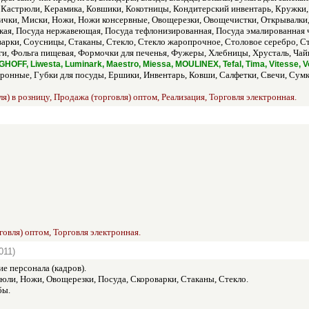
 Кастрюли, Керамика, Ковшики, Кокотницы, Кондитерский инвентарь, Кружки,
чки, Миски, Ножи, Ножи консервные, Овощерезки, Овощечистки, Открывалки,
кая, Посуда нержавеющая, Посуда тефлонизированная, Посуда эмалированная 
арки, Соусницы, Стаканы, Стекло, Стекло жаропрочное, Столовое серебро, Ст
яги, Фольга пищевая, Формочки для печенья, Фужеры, Хлебницы, Хрусталь, Ч
HOFF, Liwesta, Luminark, Maestro, Miessa, MOULINEX, Tefal, Tima, Vitesse, V
ронные, Губки для посуды, Ершики, Инвентарь, Ковши, Салфетки, Свечи, Сумк
я) в розницу, Продажа (торговля) оптом, Реализация, Торговля электронная.
говля) оптом, Торговля электронная.
011)
е персонала (кадров).
юли, Ножи, Овощерезки, Посуда, Скороварки, Стаканы, Стекло.
бы.