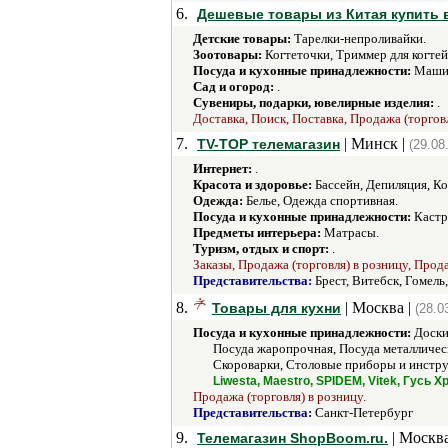
6.
Дешевые товары из Китая купить в
Детские товары:
Тарелки-непроливайки.
Зоотовары:
Когтеточки, Триммер для когтей
Посуда и кухонные принадлежности:
Машин
Сад и огород:
.
Сувениры, подарки, ювелирные изделия:
.
Доставка, Поиск, Поставка, Продажа (торговл
7.
| Минск |
TV-TOP телемагазин
(29.08
Интернет:
.
Красота и здоровье:
Бассейн, Депиляция, К
Одежда:
Белье, Одежда спортивная.
Посуда и кухонные принадлежности:
Кастр
Предметы интерьера:
Матрасы.
Туризм, отдых и спорт:
.
Заказы, Продажа (торговля) в розницу, Прод
Представительства:
Брест, Витебск, Гомель
8.
| Москва |
Товары для кухни
(28.0
Посуда и кухонные принадлежности:
Доски
Посуда жаропрочная, Посуда металличес
Скороварки, Столовые приборы и инстру
Liwesta, Maestro, SPIDEM, Vitek, Гусь
Продажа (торговля) в розницу.
Представительства:
Санкт-Петербург
9.
| Москва
Телемагазин ShopBoom.ru.