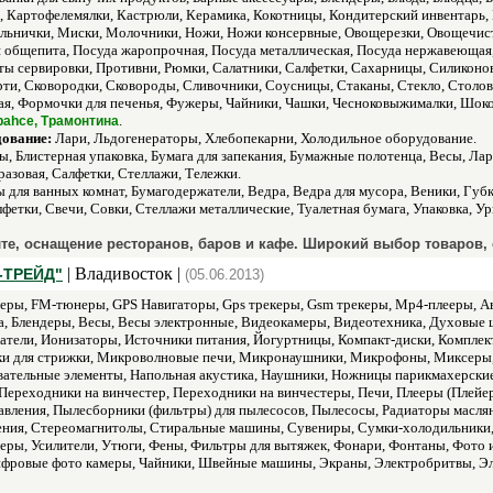
ы, Картофелемялки, Кастрюли, Керамика, Кокотницы, Кондитерский инвентарь
льнички, Миски, Молочники, Ножи, Ножи консервные, Овощерезки, Овощечист
я общепита, Посуда жаропрочная, Посуда металлическая, Посуда нержавеющая,
ты сервировки, Противни, Рюмки, Салатники, Салфетки, Сахарницы, Силиконо
рти, Сковородки, Сковороды, Сливочники, Соусницы, Стаканы, Стекло, Столо
вая, Формочки для печенья, Фужеры, Чайники, Чашки, Чесноковыжималки, Шо
.
abahce, Трамонтина
дование:
Лари, Льдогенераторы, Хлебопекарни, Холодильное оборудование.
, Блистерная упаковка, Бумага для запекания, Бумажные полотенца, Весы, Л
разовая, Салфетки, Стеллажи, Тележки.
 для ванных комнат, Бумагодержатели, Ведра, Ведра для мусора, Веники, Губ
фетки, Свечи, Совки, Стеллажи металлические, Туалетная бумага, Упаковка, Ур
те, оснащение ресторанов, баров и кафе. Широкий выбор товаров,
| Владивосток |
-ТРЕЙД"
(05.06.2013)
ры, FM-тюнеры, GPS Навигаторы, Gps трекеры, Gsm трекеры, Mp4-плееры, Ав
а, Блендеры, Весы, Весы электронные, Видеокамеры, Видеотехника, Духовые 
атели, Ионизаторы, Источники питания, Йогуртницы, Компакт-диски, Компле
и для стрижки, Микроволновые печи, Микронаушники, Микрофоны, Миксеры
ательные элементы, Напольная акустика, Наушники, Ножницы парикмахерские,
Переходники на винчестер, Переходники на винчестеры, Печи, Плееры (Плей
авления, Пылесборники (фильтры) для пылесосов, Пылесосы, Радиаторы масля
ния, Стереомагнитолы, Стиральные машины, Сувениры, Сумки-холодильники,
теры, Усилители, Утюги, Фены, Фильтры для вытяжек, Фонари, Фонтаны, Фото
фровые фото камеры, Чайники, Швейные машины, Экраны, Электробритвы, Эл