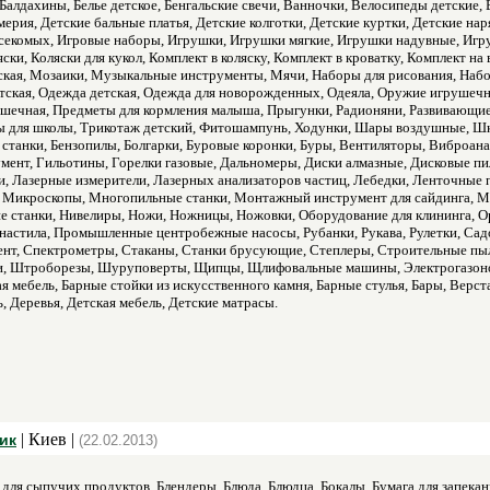
Балдахины, Белье детское, Бенгальские свечи, Ванночки, Велосипеды детские
ерия, Детские бальные платья, Детские колготки, Детские куртки, Детские нар
секомых, Игровые наборы, Игрушки, Игрушки мягкие, Игрушки надувные, Игр
ки, Коляски для кукол, Комплект в коляску, Комплект в кроватку, Комплект на
кая, Мозаики, Музыкальные инструменты, Мячи, Наборы для рисования, Набо
тская, Одежда детская, Одежда для новорожденных, Одеяла, Оружие игрушечн
ушечная, Предметы для кормления малыша, Прыгунки, Радионяни, Развивающие
ы для школы, Трикотаж детский, Фитошампунь, Ходунки, Шары воздушные, Ш
станки, Бензопилы, Болгарки, Буровые коронки, Буры, Вентиляторы, Виброана
мент, Гильотины, Горелки газовые, Дальномеры, Диски алмазные, Дисковые п
ки, Лазерные измерители, Лазерных анализаторов частиц, Лебедки, Ленточные
Микроскопы, Многопильные станки, Монтажный инструмент для сайдинга, М
 станки, Нивелиры, Ножи, Ножницы, Ножовки, Оборудование для клининга, Ор
настила, Промышленные центробежные насосы, Рубанки, Рукава, Рулетки, Сад
нт, Спектрометры, Стаканы, Станки брусующие, Степлеры, Строительные пыл
и, Штроборезы, Шуруповерты, Щипцы, Щлифовальные машины, Электрогазонок
я мебель, Барные стойки из искусственного камня, Барные стулья, Бары, Верс
ь, Деревья, Детская мебель, Детские матрасы.
| Киев |
тик
(22.02.2013)
для сыпучих продуктов, Блендеры, Блюда, Блюдца, Бокалы, Бумага для запекан