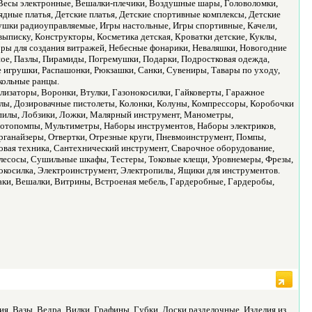
, Весы электронные, Вешалки-плечики, Воздушные шары, Головоломки,
ядные платья, Детские платья, Детские спортивные комплексы, Детские
ушки радиоуправляемые, Игры настольные, Игры спортивные, Качели,
 выписку, Конструкторы, Косметика детская, Кроватки детские, Куклы,
ры для создания витражей, Небесные фонарики, Неваляшки, Новогодние
ое, Пазлы, Пирамиды, Погремушки, Подарки, Подростковая одежда,
 игрушки, Распашонки, Рюкзашки, Санки, Сувениры, Тавары по уходу,
кольные ранцы.
лизаторы, Воронки, Втулки, Газонокосилки, Гайковерты, Гаражное
илы, Дозировачные пистолеты, Колонки, Колуны, Компрессоры, Коробочки
 пилы, Лобзики, Ложки, Малярный инструмент, Манометры,
отопомпы, Мультиметры, Наборы инструментов, Наборы электриков,
ганайзеры, Отвертки, Отрезные круги, Пневмоинструмент, Помпы,
овая техника, Сантехнический инструмент, Сварочное оборудование,
есосы, Сушильные шкафы, Тестеры, Токовые клещи, Уровнемеры, Фрезы,
осилка, Электроинструмент, Электропилы, Ящики для инструментов.
таки, Вешалки, Витрины, Встроеная мебель, Гардеробные, Гардеробы,
ия, Вазы, Ведра, Вилки, Графины, Губки, Доски разделочные, Изделия из