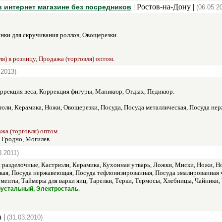
| Ростов-на-Дону |
 интернет магазине без посредников
(06.05.2
.
ки для скручивания роллов, Овощерезки.
я) в розницу, Продажа (торговля) оптом.
.2013)
оррекция веса, Коррекция фигуры, Маникюр, Отдых, Педикюр.
юли, Керамика, Ножи, Овощерезки, Посуда, Посуда металлическая, Посуда не
ажа (торговля) оптом.
, Гродно, Могилев
3.2011)
 разделочные, Кастрюли, Керамика, Кухонная утварь, Ложки, Миски, Ножи, Н
кая, Посуда нержавеющая, Посуда тефлонизированная, Посуда эмалированная 
менты, Таймеры для варки яиц, Тарелки, Терки, Термосы, Хлебницы, Чайники
.
 Хрустальный, Электросталь
 |
(31.03.2010)