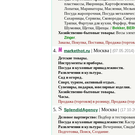
пластмассы, Икорницы, Картофелемялки,
Лопатки, Маринаторы, Масленки, Мельни
Посуда жаропрочная, Посуда металличес
Сахарницы, Сервизы, Сковороды, Скоров
Тряпки, Фартуки для кухни, Фарфор, Фл
Шумовки, Щетки, Щипцы. /
Bekker, BERG
Хозяйственно-бытовые товары:
Весы элект
.
Zinger
Заказы, Покупка, Поставка, Продажа (торговл
4.
| Москва |
markethot.ru
(07.05.2014)
Детские товары.
.
Инструменты и приборы.
.
Посуда и кухонные принадлежности.
.
Развлечения и культура.
.
Сад и огород.
.
Спорт, туризм, активный отдых.
.
Сувениры, подарки, ювелирные изделия.
.
Хозяйственно-бытовые товары.
.
Часы.
.
Продажа (торговля) в розницу, Продажа (тор
5.
| Москва |
SplendidAgency
(17.10.2
Деловое партнерство:
Подбор и тестировани
Посуда и кухонные принадлежности:
Кастр
Развлечения и культура:
Вечеринки, Свадь
Подготовка, Поиск, Создание.