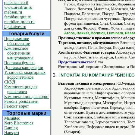
qmedical.co.il
Губки, Изделия из пластмассы, Икорниц
www.arealrus.ru
Ложки, Лопатки, Мангалы, Масленки, Ме
mebson.ru
Подносы, Половники, Посуда, Посуда дл
femidasurgut.ru
Посуда эмалированная чугунная, Предме
meridian-prom.ru
формы для выпечки, Сита, Скалки, Скате
ligaknives.ru
для кухни, Фарфор, Фаянс, Фольга пище
Товары/Услуги
Arcos, Bekker, Bormioli, Luminark, Pas
Производственное и промышленное обору
Программное
Торговля, питание, обслуживание:
Блинницы
обеспечение
холодильное, Печи, Посуда, Посуда одно
Комплексное
Хозяйственно-бытовые товары:
Аксессуары
обеспечение
мусора, Очистители воздуха, Пакеты, Сал
канцтоварами
Представительства:
Ялта
Поставка бумаги
Ресторанный сервис в Запорожье и Ял
Доставка канцелярии
Установка квартирных
2.
INFOKITAI.RU КОМПАНИЯ "БИЗНЕС
водосчетчиков
СКУД
Бытовая техника и электроника:
CD-чендже
Комплектация для
Аксессуары для пылесосов, Аудиотехник
рольставен
варочные панели, Инфракрасные обогрев
Комплектация для ворот
Кухонные плиты, Магнитофоны, Машинк
Ремонт рольставен
Мультимедиа центры, Мясорубки, Нагрев
Ремонт ворот
швабры, Пароочистители, Переходники, 
оптические, Пульты дистанционного упр
Торговые марки
Соковыжималки, Стабилизаторы напряже
Marantec
Тепловые завесы, Терморегуляторы, Тос
Nero Electronics
Хлебопечки, Цифровые видео камеры, Ци
Daming
(Батареи).
Hanspert