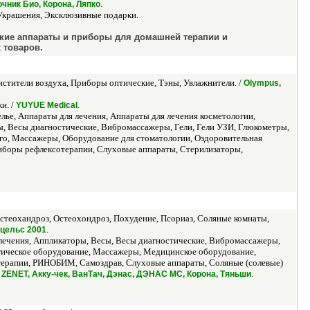
.
точник Био, Корона, Ляпко
 Украшения, Эксклюзивные подарки.
ские аппараты и приборы для домашней терапии и
 товаров.
стители воздуха, Приборы оптические, Тэны, Увлажнители. /
Olympus,
и. /
.
YUYUE Medical
ье, Аппараты для лечения, Аппараты для лечения косметологии,
ы, Весы диагностические, Вибромассажеры, Гели, Гели УЗИ, Глюкометры,
го, Массажеры, Оборудование для стоматологии, Оздоровительная
иборы рефлексотерапии, Слуховые аппараты, Стерилизаторы,
стеохандроз, Остеохондроз, Похудение, Псориаз, Соляные комнаты,
.
ацельс 2001
лечения, Аппликаторы, Весы, Весы диагностические, Вибромассажеры,
гическое оборудование, Массажеры, Медицинское оборудование,
отерапии, РИНОБИМ, Самоздрав, Слуховые аппараты, Соляные (солевые)
.
ENET, Акку-чек, ВанТач, Дэнас, ДЭНАС МС, Корона, Тяньши