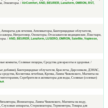
ы, Эпиляторы. /
AirComfort, AND, BEURER, Lanaform, OMRON, RST,
 Аппараты для лечения, Аппликаторы, Бактерицидные облучатели,
ассажеры, Нитратомер, Озонаторы, Отсасыватели медицинские, Пластыри,
оры. /
AND, BEURER, Lanaform, LUSERO, OMRON, Satellite, Vupiesse,
ные комнаты, Соляные пещеры, Средства для красоты и здоровья. /
е добавки), Бактерицидные облучатели, Браслеты, Дарсонвали, ДЭНАС,
 средства, Косметика лечебная, Кремы, Лампа Чижевского, Магниты на
гнитотерапии, Серебрители и активаторы для воды, Соляные (солевые)
.
вья
Ингаляторы, Ионизаторы, Лампа Чижевского, Магниты на воду,
, Слуховые аппараты, Стерилизаторы, Термометры, Товары для