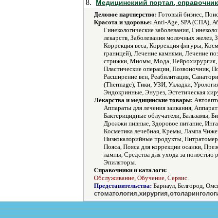
8.
Медицинскиий портал, справочник
Деловое партнерство:
Готовый бизнес, Поис
Красота и здоровье:
Anti-Age, SPA (СПА), А
Гинекологические заболевания, Гинеколо
лекарств, Заболевания молочных желез, 
Коррекция веса, Коррекция фигуры, Косм
границей), Лечение камнями, Лечение по
стрижки, Миомы, Мода, Нейрохирургия, 
Пластические операции, Позвоночник, П
Расширение вен, Реабилитация, Санатори
(Thermage), Тики, УЗИ, Укладки, Урологи
Эндокринные, Энурез, Эстетическая хир
Лекарства и медицинские товары:
Автоапте
Аппараты для лечения заикания, Аппарат
Бактерицидные облучатели, Бальзамы, Би
Дрожжи пивные, Здоровое питание, Инга
Косметика лечебная, Кремы, Лампа Чиже
Низкокалорийные продукты, Нитратомер,
Пояса, Пояса для коррекции осанки, Пре
лампы, Средства для ухода за полостью
Эпиляторы.
Справочники и каталоги:
.
Обслуживание, Обучение, Сервис.
Представительства:
Барнаул, Белгород, Омс
стоматология,хирургия,отоларинголог