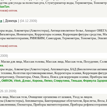
дства для ухода за полостью рта, Стуктуризатор воды, Термометры, Тонометр
.
 ВанТач
говля) оптом.
| Донецк |
ья
(04.12.2009)
ры воды, Алкометры (Алкотестеры), Антицеллюлитное белье, Аппарат ОНЕГА,
 Ингаляторы, Ионизаторы, Корректоры осанки, Коррекции фигуры средства, М
иборы магнитотерапии, РИНОБИМ, Самоздрав, Термометры, Тонометры, Эпилят
говля) оптом.
.2009)
 Маски для лица, Массаж головы, Массаж лица, Массаж тела, Похудение, Соля
.
ма
ры воды, Алкометры (Алкотестеры), Аппликаторы, БАД (Биологически активны
 техника, Колготки противоварикозные, Корректоры осанки, Коррекции фигуры
итратомер, Озонаторы, Очки, Пояса, Пояса для коррекции осанки, Приборы ма
 OMRON, Vitek, Дэнас, Корона, Ляпко, Спирулина, Тяньши, Формула Здоро
(26.10.2009)
лица, Массаж тела, Очищение организма от шлаков, Уход за лицом.
ы (Алкотестеры), Аппликаторы, Бактерицидные облучатели, Браслеты, Весы, 
аколенники, Озонаторы, Приборы магнитотерапии, Приборы рефлексотерапии