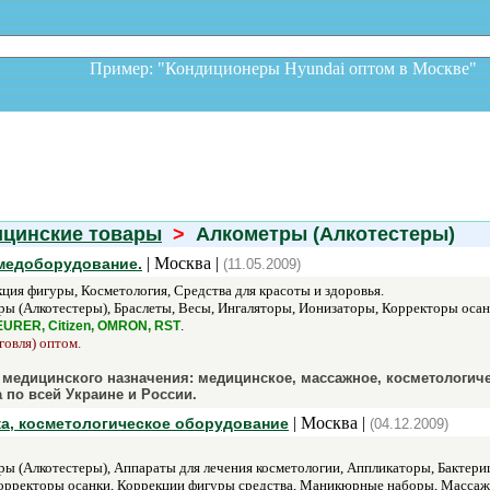
Пример: "Кондиционеры Hyundai оптом в Москв
ицинские товары
>
Алкометры (Алкотестеры)
| Москва |
медоборудование.
(11.05.2009)
ция фигуры, Косметология, Средства для красоты и здоровья.
ы (Алкотестеры), Браслеты, Весы, Ингаляторы, Ионизаторы, Корректоры осан
.
URER, Citizen, OMRON, RST
говля) оптом.
едицинского назначения: медицинское, массажное, косметологиче
 по всей Украине и России.
| Москва |
, косметологическое оборудование
(04.12.2009)
ы (Алкотестеры), Аппараты для лечения косметологии, Аппликаторы, Бактери
Корректоры осанки, Коррекции фигуры средства, Маникюрные наборы, Массаж