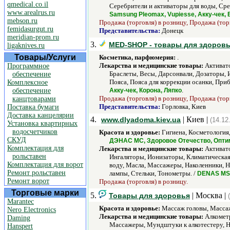
qmedical.co.il
Серебрители и активаторы для воды, Сре
www.arealrus.ru
Samsung Pleomax, Vupiesse, Акку-чек,
mebson.ru
Продажа (торговля) в розницу, Продажа (тор
femidasurgut.ru
Представительства:
Донецк
meridian-prom.ru
3.
MED-SHOP - товары для здоров
ligaknives.ru
Товары/Услуги
Косметика, парфюмерия:
.
Лекарства и медицинские товары:
Активато
Программное
Браслеты, Весы, Дарсонвали, Дозаторы,
обеспечение
Пояса, Пояса для коррекции осанки, Пр
Комплексное
.
обеспечение
Акку-чек, Корона, Ляпко
Продажа (торговля) в розницу, Продажа (тор
канцтоварами
Представительства:
Горловка, Киев
Поставка бумаги
Доставка канцелярии
4.
| Киев |
www.dlyadoma.kiev.ua
(14.12
Установка квартирных
водосчетчиков
Красота и здоровье:
Гигиена, Косметология,
СКУД
ДЭНАС МС, Здоровое Отечество, Опти
Комплектация для
Лекарства и медицинские товары:
Активато
рольставен
Ингаляторы, Ионизаторы, Климатическая
Комплектация для ворот
воду, Масла, Массажеры, Наколенники, Н
Ремонт рольставен
лампы, Стельки, Тонометры. /
DENAS MS,
Ремонт ворот
Продажа (торговля) в розницу.
Торговые марки
5.
| Москва |
Товары для здоровья
Marantec
Красота и здоровье:
Массаж головы, Массаж 
Nero Electronics
Лекарства и медицинские товары:
Алкометр
Daming
Массажеры, Мундштуки к алкотестеру, Н
Hanspert