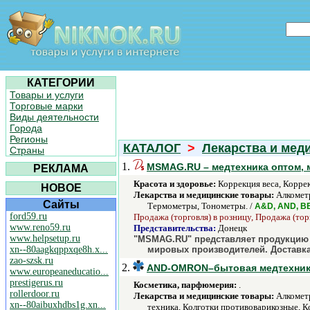
КАТЕГОРИИ
Товары и услуги
Торговые марки
Виды деятельности
Города
Регионы
КАТАЛОГ
>
Лекарства и мед
Страны
1.
MSMAG.RU – медтехника оптом, 
РЕКЛАМА
Красота и здоровье:
Коррекция веса, Коррек
НОВОЕ
Лекарства и медицинские товары:
Алкометр
Сайты
Термометры, Тонометры. /
A&D, AND, BE
ford59.ru
Продажа (торговля) в розницу, Продажа (тор
www.reno59.ru
Представительства:
Донецк
www.helpsetup.ru
"MSMAG.RU" представляет продукцию м
xn--80aagkqppxqe8h.x...
мировых производителей. Доставка
zao-szsk.ru
2.
AND-OMRON–бытовая медтехника
www.europeaneducatio...
prestigerus.ru
Косметика, парфюмерия:
.
rollerdoor.ru
Лекарства и медицинские товары:
Алкометр
xn--80aibuxhdbs1g.xn...
техника, Колготки противоварикозные, 