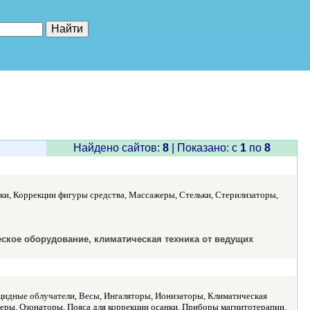
е"
Найдено сайтов:
8
| Показано: c
1
по
8
ки, Коррекции фигуры средства, Массажеры, Стельки, Стерилизаторы,
ское оборудование, климатическая техника от ведущих
цидные облучатели, Весы, Ингаляторы, Ионизаторы, Климатическая
еры, Озонаторы, Пояса для коррекции осанки, Приборы магнитотерапии,