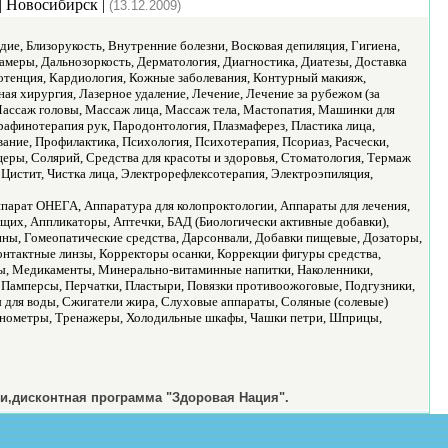
| Новосибирск |
(13.12.2009)
дие, Близорукость, Внутренние болезни, Восковая депиляция, Гигиена,
камеры, Дальнозоркость, Дерматология, Диагностика, Диатезы, Доставка
потенция, Кардиология, Кожные заболевания, Контурный макияж,
ая хирургия, Лазерное удаление, Лечение, Лечение за рубежом (за
 Массаж головы, Массаж лица, Массаж тела, Мастопатия, Машинки для
афинотерапия рук, Пародонтология, Плазмаферез, Пластика лица,
ние, Профилактика, Психология, Психотерапия, Псориаз, Расчески,
еры, Солярий, Средства для красоты и здоровья, Стоматология, Термаж
, Цистит, Чистка лица, Электрорефлексотерапия, Электроэпиляция,
парат ОНЕГА, Аппаратура для колопроктологии, Аппараты для лечения,
ащих, Аппликаторы, Аптечки, БАД (Биологически активные добавки),
лины, Гомеопатические средства, Дарсонвали, Добавки пищевые, Дозаторы,
онтактные линзы, Корректоры осанки, Коррекции фигуры средства,
ры, Медикаменты, Минерально-витаминные напитки, Наколенники,
 Памперсы, Перчатки, Пластыри, Повязки противоожоговые, Подгузники,
ы для воды, Сжигатели жира, Слуховые аппараты, Соляные (солевые)
 Тонометры, Тренажеры, Холодильные шкафы, Чашки петри, Шприцы,
и,дисконтная программа "Здоровая Нация".