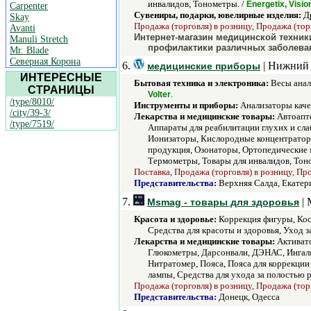
инвалидов, Тонометры. /
Energetix, Visi
Carpenter
Сувениры, подарки, ювелирные изделия:
Др
Skay
Продажа (торговля) в розницу, Продажа (тор
Avanti
Интернет-магазин медицинской техник
Manuli Stretch
профилактики различных заболеван
Mr. Blade
Северная Корона
6.
| Нижний 
медицинские приборы
ИНТЕРЕСНЫЕ
Бытовая техника и электроника:
Весы анал
СТРАНИЦЫ
.
Volter
/type/8010/
Инструменты и приборы:
Анализаторы качес
/city/39-3/
Лекарства и медицинские товары:
Автоапте
/type/7519/
Аппараты для реабилитации глухих и сл
Ионизаторы, Кислородные концентраторы
продукция, Озонаторы, Ортопедические 
Термометры, Товары для инвалидов, Тон
Поставка, Продажа (торговля) в розницу, Пр
Представительства:
Верхняя Салда, Екатер
7.
| 
Msmag - товары для здоровья
Красота и здоровье:
Коррекция фигуры, Кос
Средства для красоты и здоровья, Уход за
Лекарства и медицинские товары:
Активато
Глюкометры, Дарсонвали, ДЭНАС, Ингаля
Нитратомер, Пояса, Пояса для коррекци
лампы, Средства для ухода за полостью 
Продажа (торговля) в розницу, Продажа (тор
Представительства:
Донецк, Одесса