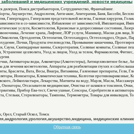
 заболеваний и медицинских учреждений, новости медицины
к дилеров, Поиск дистрибьюторов, Сотрудничество, Франчайзинг.
борты, Акушерство, Андрология, Анти-акне, Апитерапия, Баня, Бассейн, Беспло
гия, Гипергидроз, Гиперлазия предстательной железы, Глазная хирургия, Гола
Зависимости и со-зависимости, Избавление от зависимостей, Имплантация, Им
етические услуги, Косметология, Кризисные и депрессивные состояния, Лазерн
звоночника, Лечение храпа, Лифтинг, ЛОР услуги, Маникюр, Маски для лица,
Онкология, Ортодонтия, Остеопатия, Остеохандроз, Остеохондроз, Отдых, Пар
охудение, Почки, Продукты пчеловодства, Промывание кишечника, Протезирова
и, Сауна, Скипидарные ванны, Склеротерапия, Соляные комнаты, Соляные пещ
я, Устранение целлюлита, Уход за лицом, Уход за телом, Фармакология, Фитнес
ургия.
чки, Активаторы воды, Алкометры (Алкотестеры), Антицеллюлитное белье, Ап
ы для лечения косметологии, Аппараты для реабилитации глухих и слабослыш
нты, Браслеты, Вата, Весы, Виагра, Витамины, Галеновые препараты, Гели, Г
ляторы, Ионизаторы, Климатическая техника, Колготки противоварикозные, К
вского, Лейкопластыри, Лекарства, Магниты на воду, Марля, Масла, Массаже
 Озонаторы, Отсасыватели медицинские, Очистка от шлаков и токсинов, Очки,
зервативы, Прибор Ева-тест, Свечи ушные, Сенсоры, Серебрители и активатор
 рта, Стельки, Стерилизаторы, Тампоны, Термометры, Товары для инвалидов,
к, Орел, Старый Оскол, Томск
ия,андрология,урология,акушерство,медицина, медицинские клиник
Обратная связь