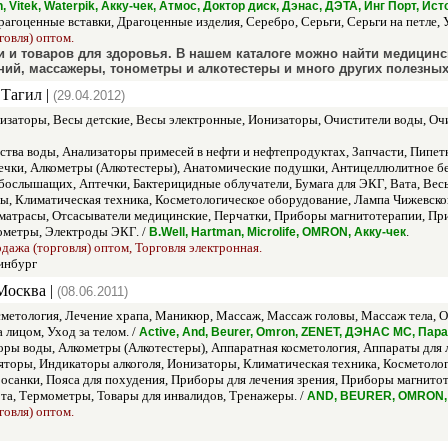
on, Vitek, Waterpik, Акку-чек, Атмос, Доктор диск, Дэнас, ДЭТА, Инг Порт, Ис
агоценные вставки, Драгоценные изделия, Серебро, Серьги, Серьги на петле,
говля) оптом.
и и товаров для здоровья. В нашем каталоге можно найти медицин
ий, массажеры, тонометры и алкотестеры и много других полезных
Тагил |
(29.04.2012)
изаторы, Весы детские, Весы электронные, Ионизаторы, Очистители воды, Очи
тва воды, Анализаторы примесей в нефти и нефтепродуктах, Запчасти, Пипетк
чки, Алкометры (Алкотестеры), Анатомические подушки, Антицеллюлитное бел
абослышащих, Аптечки, Бактерицидные облучатели, Бумага для ЭКГ, Вата, Вес
, Климатическая техника, Косметологическое оборудование, Лампа Чижевско
матрасы, Отсасыватели медицинские, Перчатки, Приборы магнитотерапии, Пр
ометры, Электроды ЭКГ. /
.
B.Well, Hartman, Microlife, OMRON, Акку-чек
одажа (торговля) оптом, Торговля электронная.
инбург
Москва |
(08.06.2011)
метология, Лечение храпа, Маникюр, Массаж, Массаж головы, Массаж тела, О
 лицом, Уход за телом. /
Active, And, Beurer, Omron, ZENET, ДЭНАС МС, Пар
ры воды, Алкометры (Алкотестеры), Аппаратная косметология, Аппараты для 
торы, Индикаторы алкоголя, Ионизаторы, Климатическая техника, Косметоло
и осанки, Пояса для похудения, Приборы для лечения зрения, Приборы магнит
рта, Термометры, Товары для инвалидов, Тренажеры. /
AND, BEURER, OMRON, Z
говля) оптом.