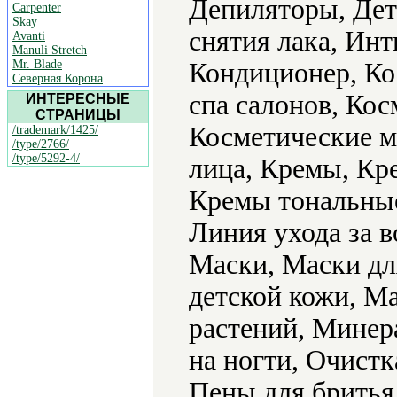
Депиляторы, Дет
Carpenter
Skay
снятия лака, Ин
Avanti
Manuli Stretch
Mr. Blade
Кондиционер, Ко
Северная Корона
спа салонов, Кос
ИНТЕРЕСНЫЕ
СТРАНИЦЫ
Косметические ма
/trademark/1425/
/type/2766/
/type/5292-4/
лица, Кремы, Кр
Кремы тональные,
Линия ухода за 
Маски, Маски дл
детской кожи, М
растений, Минер
на ногти, Очист
Пены для бритья