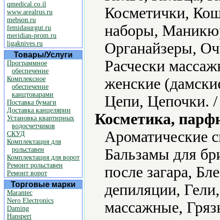
qmedical.co.il
Косметички, Ко
www.arealrus.ru
mebson.ru
наборы, Маникю
femidasurgut.ru
meridian-prom.ru
ligaknives.ru
Органайзеры, Оч
Товары/Услуги
Расчески массаж
Программное
обеспечение
Комплексное
женские (дамски
обеспечение
канцтоварами
Цепи, Цепочки. 
Поставка бумаги
Доставка канцелярии
Косметика, парф
Установка квартирных
водосчетчиков
Ароматические с
СКУД
Комплектация для
рольставен
Бальзамы для бр
Комплектация для ворот
Ремонт рольставен
после загара, Бле
Ремонт ворот
Торговые марки
депиляции, Гели,
Marantec
Nero Electronics
массажные, Гряз
Daming
Hanspert