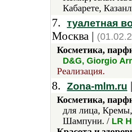
Кабарете, Казанл
7.
туалетная в
Москва |
(01.02.
Косметика, парф
D&G, Giorgio Ar
Реализация.
8.
|
Zona-mlm.ru
Косметика, парф
для лица, Кремы
Шампуни. /
LR H
Красота и здоров