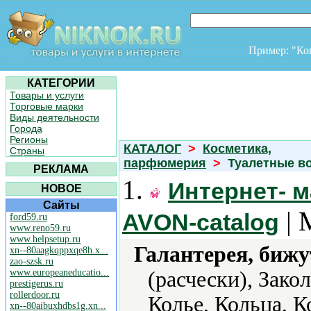
Пример: "К
КАТЕГОРИИ
Товары и услуги
Торговые марки
Виды деятельности
Города
Регионы
КАТАЛОГ
>
Косметика,
Страны
парфюмерия
>
Туалетные в
РЕКЛАМА
1.
Интернет- м
НОВОЕ
Сайты
| 
AVON-catalog
ford59.ru
www.reno59.ru
www.helpsetup.ru
Галантерея, бижу
xn--80aagkqppxqe8h.x...
zao-szsk.ru
www.europeaneducatio...
(расчески), Зако
prestigerus.ru
rollerdoor.ru
Колье, Кольца, 
xn--80aibuxhdbs1g.xn...