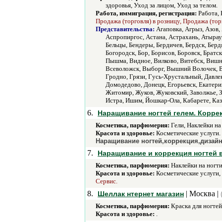
здоровья, Уход за лицом, Уход за телом.
Работа, иммиграция, регистрация:
Работа, 
Продажа (торговля) в розницу, Продажа (тор
Представительства:
Агаповка, Агрыз, Азов,
Аспропиргос, Астана, Астрахань, Атырау, 
Бельцы, Бендеры, Бердичев, Бердск, Берд
Богородск, Бор, Борисов, Боровск, Братс
Пышма, Видное, Вилково, Витебск, Вишне
Всеволожск, Выборг, Вышний Волочек, Вяз
Гродно, Грязи, Гусь-Хрустальный, Давл
Домодедово, Донецк, Егорьевск, Екатери
Житомир, Жуков, Жуковский, Заволжье, За
Истра, Ишим, Йошкар-Ола, Кабарете, Каз
6.
Наращивание ногтей гелем. Коррек
Косметика, парфюмерия:
Гели, Наклейки на 
Красота и здоровье:
Косметические услуги.
Наращивание ногтей,коррекция,дизай
7.
Наращивание и коррекция ногтей 
Косметика, парфюмерия:
Наклейки на ногти
Красота и здоровье:
Косметические услуги,
Сервис.
8.
| Москва |
Шеллак нтернет магазин
Косметика, парфюмерия:
Краска для ногтей
Красота и здоровье:
.