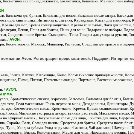
, Косметические принадлежности, Косметички, Кошельки, Маникюрные набор
.
ON
и, Бальзамы для бритья, Бальзамы для волос, Бальзамы после загара, Блеск для гу
сти для снятия лака, Интимная косметика, Карандаши, Кисти для маникюра, Ки
ы, Кремы для ног, Кремы солнцезащитные, Кремы тональные, Лаки для ногтей,
арфюмерия, Пенки, Пены для бритья, Пены для ванн, Подарочные наборы, Подво
тья, Средства после бритья, Сыворотки, Тени, Товары для ухода за руками, Т
кая. /
.
AVON
я, Косметология, Макияж, Маникюр, Расчески, Средства для красоты и здоровь
компании Avon. Регистрация представителей. Подарки. Интернет-ма
ркала, Зонты, Клатчи, Ключницы, Колье, Косметические принадлежности, Ко
щитные, Пилки, Платки, Плечевые накладки, Портмоне, Расчески массажные, 
и. /
.
AVON
.
АНИМА
ары, Ароматические свечки, Аэрозоли, Бальзамы, Бальзамы для бритья, Бальзамы
ли для тела, Гели массажные, Грязь мертвого моря, Дезодоранты, Депиляторы, 
загара, Косметические масла, Крем-масло, Кремы, Кремы солнцезащитные, Кре
етской кожи, Масляные экстракты лекарственных растений, Массажное масло,
ка на эфирных маслах, Натуральные крема для лица, Очистка для лица, Парфюм
яна, Скрабы, Соли, Соли для ванны, Средства для бритья, Средства после брит
ды, Тушь, Уход за губами, Уход за руками, Флаконы, Чай для ванн, Шампуни, 
дезодоранты, Визаж, Консультации, Маски для лица, Наращивание ресниц, Пр