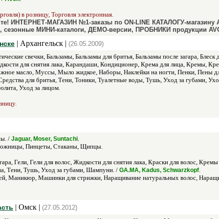
рговля) в розницу, Торговля электронная.
те! ИНТЕРНЕТ-МАГАЗИН №1-заказы по ON-LINE КАТАЛОГУ-магазину
ры, сезонные МИНИ-каталоги, ДЕМО-версии, ПРОБНИКИ продукции AV
| Архангельск |
нске
(26.05.2009)
ческие свечки, Бальзамы, Бальзамы для бритья, Бальзамы после загара, Блеск для
кости для снятия лака, Карандаши, Кондиционер, Крема для лица, Кремы, Кре
жное масло, Муссы, Мыло жидкое, Наборы, Наклейки на ногти, Пенки, Пены дл
редства для бритья, Тени, Тоники, Туалетные воды, Тушь, Уход за губами, Ух
лита, Уход за лицом.
зницу.
ы. /
.
Jaguar, Moser, Suntachi
Ножницы, Пинцеты, Стаканы, Щипцы.
ара, Гели, Гели для волос, Жидкости для снятия лака, Краски для волос, Кремы
а, Тени, Тушь, Уход за губами, Шампуни. /
.
GA.MA, Kadus, Schwarzkopf
ей, Маникюр, Машинки для стрижки, Наращивание натуральных волос, Наращива
| Омск |
асть
(27.05.2012)