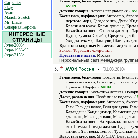
Галантерея, бижутерия:
Аксессуары, Клатчи
Carpenter
.
AVON
Skay
Детские товары:
Детская парфюмерия. /
AV
Avanti
Косметика, парфюмерия:
Автозагар, Аэрозол
Manuli Stretch
мертвого моря, Дезодоранты, Духи, Жидко
Mr. Blade
Краски для волос, Крема для лица, Крем
Северная Корона
Наклейки на ногти, Очистка для лица, П
ИНТЕРЕСНЫЕ
Пудра, Румяна, Скрабы, Средства для бри
СТРАНИЦЫ
Уход за руками, Шампуни, Шампунь детс
/type/2003/
Красота и здоровье:
Косметика мертвого мор
/type/1936-9/
Заказы, Торговля электронная.
/type/2153/
Представительства:
Москва
Персональный сайт менеджера группы 
5.
| - |
AVON Россия
(01.08.2010)
Галантерея, бижутерия:
Браслеты, Бусы, Зе
принадлежности, Ножницы, Очки солнцеза
Сумочки, Шарфы. /
.
AVON
Детские товары:
Косметика детская, Подарк
Досуг, развлечения:
Необычные подарки. /
Косметика, парфюмерия:
Автозагар, Аксессу
Гели, Гели для волос, Гели для душа, Ге
Карандаши, Кондиционер, Косметика для 
для волос, Масло для ванн, Масло для д
Наклейки на ногти, Натуральная космети
глаз, Помада, Помада жидкая, Пудра, Рум
интимной гигиены, Тоники, Туалетные во
Красота и здоровье:
SPA (СПА), Безвредные 