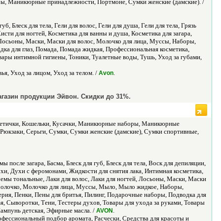
ы, Маникюрные принадлежности, Портмоне, Сумки женские (дамские). /
б, Блеск для тела, Гели для волос, Гели для душа, Гели для тела, Грязь
сти для ногтей, Косметика для ванны и душа, Косметика для загара,
 Лосьоны, Маски, Маски для волос, Молочко для лица, Муссы, Наборы,
дка для глаз, Помада, Помада жидкая, Профессиональная косметика,
овары интимной гигиены, Тоники, Туалетные воды, Тушь, Уход за губами,
я, Уход за лицом, Уход за телом. /
.
Avon
газин продукции Эйвон. Скидки до 31%.
сметички, Кошельки, Кусачки, Маникюрные наборы, Маникюрные
Рюкзаки, Серьги, Сумки, Сумки женские (дамские), Сумки спортивные,
 после загара, Басма, Блеск для губ, Блеск для тела, Воск для депиляции,
Духи, Духи с феромонами, Жидкости для снятия лака, Интимная косметика,
мы тональные, Лаки для волос, Лаки для ногтей, Лосьоны, Маски, Маски
 Молочко, Молочко для лица, Муссы, Мыло, Мыло жидкое, Наборы,
ерия, Пенки, Пены для бритья, Пилинг, Подарочные наборы, Подводка для
ья, Сыворотки, Тени, Тестеры духов, Товары для ухода за руками, Товары
Шампунь детская, Эфирные масла. /
.
AVON
офессиональный подбор аромата, Расчески, Средства для красоты и