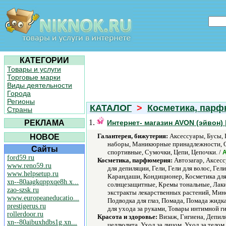
КАТЕГОРИИ
Товары и услуги
Торговые марки
Виды деятельности
Города
Регионы
КАТАЛОГ
>
Косметика, пар
Страны
1.
РЕКЛАМА
Интернет- магазин AVON (эйвон) 
Галантерея, бижутерия:
Аксессуары, Бусы, 
НОВОЕ
наборы, Маникюрные принадлежности, Ож
Сайты
спортивные, Сумочки, Цепи, Цепочки. /
ford59.ru
Косметика, парфюмерия:
Автозагар, Аксессу
www.reno59.ru
для депиляции, Гели, Гели для волос, Ге
www.helpsetup.ru
Карандаши, Кондиционер, Косметика для 
xn--80aagkqppxqe8h.x...
солнцезащитные, Кремы тональные, Лаки 
zao-szsk.ru
экстракты лекарственных растений, Мине
www.europeaneducatio...
Подводка для глаз, Помада, Помада жидк
prestigerus.ru
для ухода за руками, Товары интимной г
rollerdoor.ru
Красота и здоровье:
Визаж, Гигиена, Депиля
xn--80aibuxhdbs1g.xn...
целлюлита, Уход за лицом, Уход за телом.