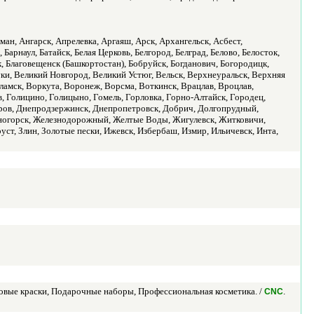
ман, Ангарск, Апрелевка, Аргаяш, Арск, Архангельск, Асбест,
Барнаул, Батайск, Белая Церковь, Белгород, Белград, Белово, Белосток,
к, Благовещенск (Башкортостан), Бобруйск, Богданович, Богородицк,
 Луки, Великий Новгород, Великий Устюг, Вельск, Верхнеуральск, Верхняя
амск, Воркута, Воронеж, Ворсма, Воткинск, Врацлав, Вроцлав,
в, Голицино, Голицыно, Гомель, Горловка, Горно-Алтайск, Городец,
тров, Днепродзержинск, Днепропетровск, Добрич, Долгопрудный,
езногорск, Железнодорожный, Желтые Воды, Жигулевск, Житковичи,
уст, Злин, Золотые пески, Ижевск, Избербаш, Измир, Ильичевск, Инта,
новые краски, Подарочные наборы, Профессиональная косметика. /
.
CNC