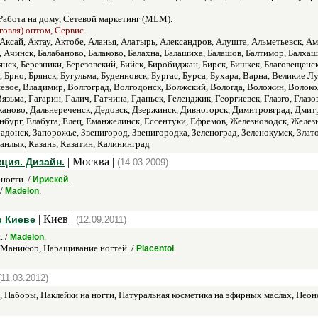
Работа на дому, Сетевой маркетинг (MLM).
говля) оптом, Сервис.
 Аксай, Актау, Актобе, Аланья, Алатырь, Александров, Алушта, Альметьевск, Ам
Ачинск, Балабаново, Балаково, Балахна, Балашиха, Балашов, Балтимор, Балхаш, 
янск, Березники, Березовский, Бийск, Биробиджан, Бирск, Бишкек, Благовещенс
к, Брно, Брянск, Бугульма, Буденновск, Бургас, Бурса, Бухара, Варна, Великие
вое, Владимир, Волгоград, Волгодонск, Волжский, Вологда, Воложин, Волокол
ьма, Гагарин, Галич, Гатчина, Гданьск, Геленджик, Георгиевск, Глазго, Глазо
еканово, Дальнереченск, Дедовск, Дзержинск, Дивногорск, Димитровград, Дми
нбург, Елабуга, Елец, Еманжелинск, Ессентуки, Ефремов, Железноводск, Жел
донск, Запорожье, Звенигород, Звенигородка, Зеленоград, Зеленокумск, Злато
анлык, Казань, Казатин, Калининград
| Москва |
ция. Дизайн.
(14.03.2009)
ногти. /
.
Ирискей
 /
.
Madelon
н
| Киев |
в Киеве
(12.09.2011)
. /
.
Madelon
 Маникюр, Наращивание ногтей. /
.
Placentol
(11.03.2012)
, Наборы, Наклейки на ногти, Натуральная косметика на эфирных маслах, Нео