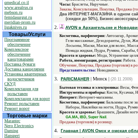
qmedical.co.il
Часы:
Браслеты, Наручные.
www.arealrus.ru
Заказы, Консультации, Покупка, Продажа (то
mebson.ru
Два ИНТЕРНЕТ-МАГАЗИНА в одном сай
femidasurgut.ru
(скидки до 50%), Бизнес-аксессуа
meridian-prom.ru
2.
ligaknives.ru
AVON в Архангельске и Новодви
Товары/Услуги
Косметика, парфюмерия:
Автозагар, Аромати
Программное
Гели массажные, Дезодоранты, Духи, Жид
обеспечение
Лосьоны, Маски, Маски для волос, Масса
Комплексное
Помада жидкая, Пудра, Румяна, Скрабы, С
обеспечение
Красота и здоровье:
Мода, Устранение целлю
канцтоварами
Работа, иммиграция, регистрация:
Работа.
Поставка бумаги
Обучение, Покупка, Продажа (торговля) в ро
Доставка канцелярии
Представительства:
Новодвинск
Установка квартирных
3.
| Минск |
PARICMAHER
водосчетчиков
(20.11.2009)
СКУД
Бытовая техника и электроника:
Весы, Фен
Комплектация для
Инструменты и приборы:
Кисти, Кусачки, 
рольставен
Интернет:
Интернет-магазины.
Комплектация для ворот
Косметика, парфюмерия:
Бальзамы после заг
Ремонт рольставен
Наборы, Наклейки на ногти, Пудра, Румян
Ремонт ворот
Красота и здоровье:
Брашинги, Дизайн ногт
Торговые марки
.
GA.MA, IBD, Super Nail
Marantec
Продажа (торговля) в розницу.
Nero Electronics
4.
Главная | AVON Омск и омская обл
Daming
Hanspert