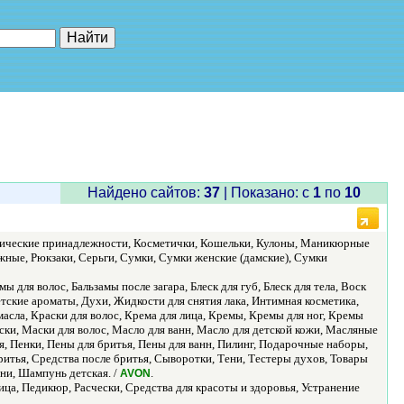
е"
Найдено сайтов:
37
| Показано: c
1
по
10
метические принадлежности, Косметички, Кошельки, Кулоны, Маникюрные
ные, Рюкзаки, Серьги, Сумки, Сумки женские (дамские), Сумки
 для волос, Бальзамы после загара, Блеск для губ, Блеск для тела, Воск
Детские ароматы, Духи, Жидкости для снятия лака, Интимная косметика,
асла, Краски для волос, Крема для лица, Кремы, Кремы для ног, Кремы
ки, Маски для волос, Масло для ванн, Масло для детской кожи, Масляные
, Пенки, Пены для бритья, Пены для ванн, Пилинг, Подарочные наборы,
ритья, Средства после бритья, Сыворотки, Тени, Тестеры духов, Товары
уни, Шампунь детская. /
.
AVON
ца, Педикюр, Расчески, Средства для красоты и здоровья, Устранение