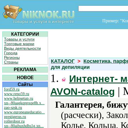
Пример: "К
КАТЕГОРИИ
Товары и услуги
Торговые марки
Виды деятельности
Города
Регионы
КАТАЛОГ
>
Косметика, пар
Страны
для депиляции
РЕКЛАМА
1.
Интернет- м
НОВОЕ
Сайты
| 
AVON-catalog
ford59.ru
www.reno59.ru
www.helpsetup.ru
Галантерея, бижу
xn--80aagkqppxqe8h.x...
zao-szsk.ru
www.europeaneducatio...
(расчески), Зако
prestigerus.ru
rollerdoor.ru
Колье, Кольца, 
xn--80aibuxhdbs1g.xn...