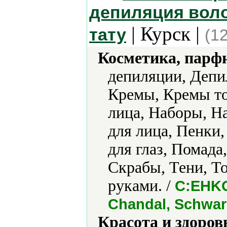
депиляция воло
| Курск |
тату
(1
Косметика, парф
депиляции, Депи
Кремы, Кремы то
лица, Наборы, Н
для лица, Пенки,
для глаз, Помада
Скрабы, Тени, То
руками. /
C:EHKO,
Chandal, Schwar
Красота и здоров