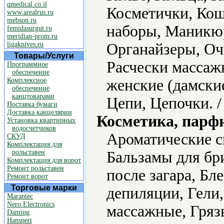
qmedical.co.il
Косметички, Ко
www.arealrus.ru
mebson.ru
наборы, Маникю
femidasurgut.ru
meridian-prom.ru
ligaknives.ru
Органайзеры, Оч
Товары/Услуги
Расчески массаж
Программное
обеспечение
Комплексное
женские (дамски
обеспечение
канцтоварами
Цепи, Цепочки. 
Поставка бумаги
Доставка канцелярии
Косметика, парф
Установка квартирных
водосчетчиков
Ароматические с
СКУД
Комплектация для
рольставен
Бальзамы для бр
Комплектация для ворот
Ремонт рольставен
после загара, Бле
Ремонт ворот
Торговые марки
депиляции, Гели,
Marantec
Nero Electronics
массажные, Гряз
Daming
Hanspert