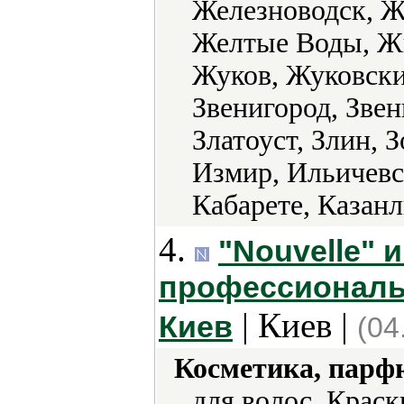
Железноводск, Ж
Желтые Воды, Ж
Жуков, Жуковски
Звенигород, Звен
Златоуст, Злин, 
Измир, Ильичевс
Кабарете, Казанл
4.
"Nouvelle" 
профессиональ
| Киев |
Киев
(04
Косметика, парф
для волос, Крас