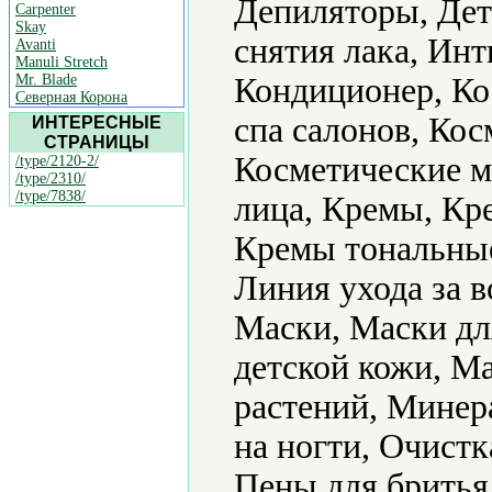
Депиляторы, Дет
Carpenter
Skay
снятия лака, Ин
Avanti
Manuli Stretch
Mr. Blade
Кондиционер, Ко
Северная Корона
спа салонов, Кос
ИНТЕРЕСНЫЕ
СТРАНИЦЫ
Косметические ма
/type/2120-2/
/type/2310/
/type/7838/
лица, Кремы, Кр
Кремы тональные,
Линия ухода за 
Маски, Маски дл
детской кожи, М
растений, Минер
на ногти, Очист
Пены для бритья