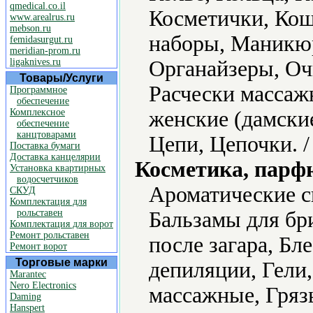
qmedical.co.il
Косметички, Ко
www.arealrus.ru
mebson.ru
наборы, Маникю
femidasurgut.ru
meridian-prom.ru
ligaknives.ru
Органайзеры, Оч
Товары/Услуги
Расчески массаж
Программное
обеспечение
Комплексное
женские (дамски
обеспечение
канцтоварами
Цепи, Цепочки. 
Поставка бумаги
Доставка канцелярии
Косметика, парф
Установка квартирных
водосчетчиков
Ароматические с
СКУД
Комплектация для
рольставен
Бальзамы для бр
Комплектация для ворот
Ремонт рольставен
после загара, Бле
Ремонт ворот
Торговые марки
депиляции, Гели,
Marantec
Nero Electronics
массажные, Гряз
Daming
Hanspert