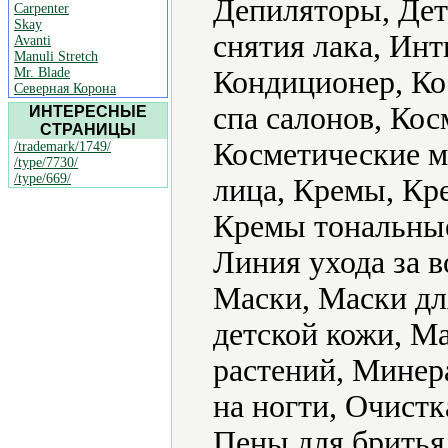
Депиляторы, Дет
Carpenter
Skay
снятия лака, Ин
Avanti
Manuli Stretch
Mr. Blade
Кондиционер, Ко
Северная Корона
спа салонов, Кос
ИНТЕРЕСНЫЕ
СТРАНИЦЫ
Косметические ма
/trademark/1749/
/type/7730/
/type/669/
лица, Кремы, Кр
Кремы тональные,
Линия ухода за 
Маски, Маски дл
детской кожи, М
растений, Минер
на ногти, Очист
Пены для бритья