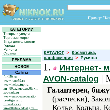
Пример: "К
КАТЕГОРИИ
Товары и услуги
Торговые марки
Виды деятельности
Города
Регионы
КАТАЛОГ
>
Косметика,
Страны
парфюмерия
>
Румяна
РЕКЛАМА
1.
Интернет- м
НОВОЕ
Сайты
| 
AVON-catalog
ford59.ru
www.reno59.ru
www.helpsetup.ru
Галантерея, бижу
xn--80aagkqppxqe8h.x...
zao-szsk.ru
www.europeaneducatio...
(расчески), Зако
prestigerus.ru
rollerdoor.ru
Колье, Кольца, 
xn--80aibuxhdbs1g.xn...