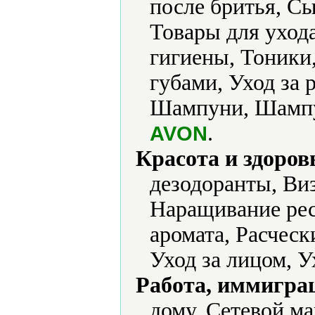
после бритья, Сы
Товары для уход
гигиены, Тоники,
губами, Уход за 
Шампуни, Шампун
.
AVON
Красота и здоров
дезодоранты, Ви
Наращивание ре
аромата, Расческ
Уход за лицом, У
Работа, иммиграц
дому, Сетевой м