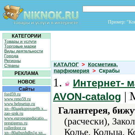
Пример: "К
КАТЕГОРИИ
Товары и услуги
Торговые марки
Виды деятельности
Города
Регионы
КАТАЛОГ
>
Косметика,
Страны
парфюмерия
>
Скрабы
РЕКЛАМА
1.
Интернет- м
НОВОЕ
Сайты
| 
AVON-catalog
ford59.ru
www.reno59.ru
www.helpsetup.ru
Галантерея, бижу
xn--80aagkqppxqe8h.x...
zao-szsk.ru
www.europeaneducatio...
(расчески), Зако
prestigerus.ru
rollerdoor.ru
Колье, Кольца, 
xn--80aibuxhdbs1g.xn...