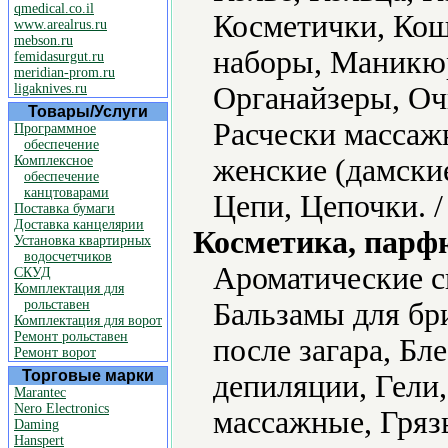
qmedical.co.il
Косметички, Ко
www.arealrus.ru
mebson.ru
наборы, Маникю
femidasurgut.ru
meridian-prom.ru
ligaknives.ru
Органайзеры, Оч
Товары/Услуги
Расчески массаж
Программное
обеспечение
Комплексное
женские (дамски
обеспечение
канцтоварами
Цепи, Цепочки. 
Поставка бумаги
Доставка канцелярии
Косметика, парф
Установка квартирных
водосчетчиков
Ароматические с
СКУД
Комплектация для
рольставен
Бальзамы для бр
Комплектация для ворот
Ремонт рольставен
после загара, Бле
Ремонт ворот
Торговые марки
депиляции, Гели,
Marantec
Nero Electronics
массажные, Гряз
Daming
Hanspert