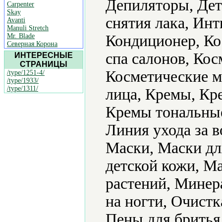
Депиляторы, Дет
Carpenter
Skay
снятия лака, Ин
Avanti
Manuli Stretch
Mr. Blade
Кондиционер, Ко
Северная Корона
спа салонов, Кос
ИНТЕРЕСНЫЕ
СТРАНИЦЫ
Косметические ма
/type/1251-4/
/type/1933/
/type/1311/
лица, Кремы, Кр
Кремы тональные,
Линия ухода за 
Маски, Маски дл
детской кожи, М
растений, Минер
на ногти, Очист
Пены для бритья