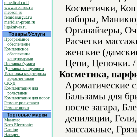
qmedical.co.il
Косметички, Ко
www.arealrus.ru
mebson.ru
наборы, Маникю
femidasurgut.ru
meridian-prom.ru
ligaknives.ru
Органайзеры, Оч
Товары/Услуги
Расчески массаж
Программное
обеспечение
Комплексное
женские (дамски
обеспечение
канцтоварами
Цепи, Цепочки. 
Поставка бумаги
Доставка канцелярии
Косметика, парф
Установка квартирных
водосчетчиков
Ароматические с
СКУД
Комплектация для
рольставен
Бальзамы для бр
Комплектация для ворот
Ремонт рольставен
после загара, Бле
Ремонт ворот
Торговые марки
депиляции, Гели,
Marantec
Nero Electronics
массажные, Гряз
Daming
Hanspert