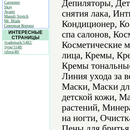
Депиляторы, Дет
Carpenter
Skay
снятия лака, Ин
Avanti
Manuli Stretch
Mr. Blade
Кондиционер, Ко
Северная Корона
спа салонов, Кос
ИНТЕРЕСНЫЕ
СТРАНИЦЫ
Косметические ма
/trademark/1482/
/type/1148/
/sfera/40/
лица, Кремы, Кр
Кремы тональные,
Линия ухода за 
Маски, Маски дл
детской кожи, М
растений, Минер
на ногти, Очист
Пены для бритья