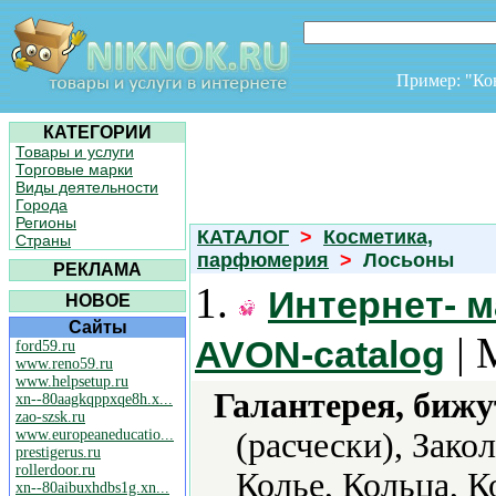
Пример: "К
КАТЕГОРИИ
Товары и услуги
Торговые марки
Виды деятельности
Города
Регионы
КАТАЛОГ
>
Косметика,
Страны
парфюмерия
>
Лосьоны
РЕКЛАМА
1.
Интернет- м
НОВОЕ
Сайты
| 
AVON-catalog
ford59.ru
www.reno59.ru
www.helpsetup.ru
Галантерея, бижу
xn--80aagkqppxqe8h.x...
zao-szsk.ru
www.europeaneducatio...
(расчески), Зако
prestigerus.ru
rollerdoor.ru
Колье, Кольца, 
xn--80aibuxhdbs1g.xn...