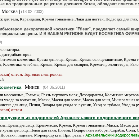
ые по традиционным рецептам древнего Китая, обладают поистине
| Москва |
(18.02.2003)
еск для тела, Карандаши, Кремы тональные, Лаки для ногтей, Подводка для глаз,
бьютером декоративной косметики "Ffleur", предлагает самый шир
 специальные цены. И В ВАШЕМ РЕГИОНЕ БУДЕТ КОСМЕТИКА ФИРМЫ 
)
ализаторы.
к дистрибьюторов.
Интимная косметика, Крема для лица, Кремы, Кремы солнцезащитные, Кремы т
, Косметика лечебная, Кремы, Кремы для солярия, Кремы-пролонгаторы, Рано
говля) оптом, Торговля электронная.
ой
| Минск |
косметика
(04.06.2011)
ли массажные, Гоммаж, Грязь мертвого моря, Дезодоранты, Косметика мертвог
 ухода за волосами, Маски, Маски для волос, Масло для ванн, Минеральная к
тка для лица, Пенки, Товары для ухода за руками, Уход за губами, Уход за р
говля) оптом.
 продукцию из водорослей Архангельского водорослевого ко
ла, Крема для лица, Крем-масло, Кремы, Кремы тональные, Маски, Масло для
 крема для лица, Пены для ванн, Пилинг, Подарочные наборы, Скрабы, Соли, 
 Добавки пищевые, Морепродукты, Приправы. /
Архангельский Водорослев