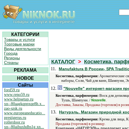
КАТЕГОРИИ
Товары и услуги
Торговые марки
Виды деятельности
Города
Регионы
КАТАЛОГ
>
Косметика, пар
Страны
11.
Manufaktura В России- SPA Traditio
РЕКЛАМА
Косметика, парфюмерия:
Ароматические све
НОВОЕ
наборы, Соли, Чай для ванн, Шампуни, Э
Сайты
12.
"Nouvelle" интернет-магазин п
ford59.ru
www.reno59.ru
Косметика, парфюмерия:
Воск для депиляци
www.helpsetup.ru
Тушь, Шампуни. /
.
Nouvelle
xn--80aagkqppxqe8h.x...
Доставка, Заказы, Продажа (торговля) в розн
zao-szsk.ru
13.
Натурэль. Магазин природной ко
www.europeaneducatio...
prestigerus.ru
Косметика, парфюмерия:
Крема для лица, К
rollerdoor.ru
Продажа (торговля) в розницу.
xn--80aibuxhdbs1g.xn...
Компания «НАТУРЭЛЬ» предлагает нас