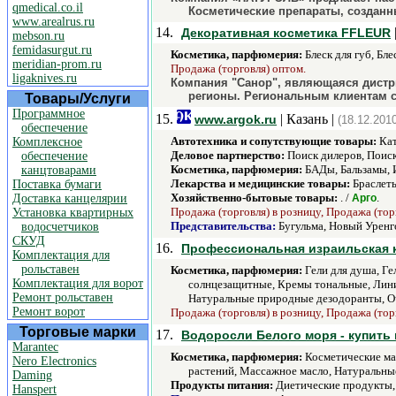
qmedical.co.il
Косметические препараты, созданн
www.arealrus.ru
14.
Декоративная косметика FFLEUR
mebson.ru
femidasurgut.ru
Косметика, парфюмерия:
Блеск для губ, Бл
meridian-prom.ru
Продажа (торговля) оптом.
ligaknives.ru
Компания "Санор", являющаяся дистри
регионы. Региональным клиентам
Товары/Услуги
Программное
15.
| Казань |
www.argok.ru
(18.12.2010
обеспечение
Автотехника и сопутствующие товары:
Кат
Комплексное
Деловое партнерство:
Поиск дилеров, Поис
обеспечение
Косметика, парфюмерия:
БАДы, Бальзамы, 
канцтоварами
Лекарства и медицинские товары:
Браслеты
Поставка бумаги
Хозяйственно-бытовые товары:
. /
.
Доставка канцелярии
Арго
Продажа (торговля) в розницу, Продажа (тор
Установка квартирных
Представительства:
Бугульма, Новый Уренг
водосчетчиков
СКУД
16.
Профессиональная израильская 
Комплектация для
рольставен
Косметика, парфюмерия:
Гели для душа, Ге
Комплектация для ворот
солнцезащитные, Кремы тональные, Линия
Ремонт рольставен
Натуральные природные дезодоранты, Очис
Ремонт ворот
Продажа (торговля) в розницу, Продажа (тор
Торговые марки
17.
Водоросли Белого моря - купить
Marantec
Косметика, парфюмерия:
Косметические мас
Nero Electronics
растений, Массажное масло, Натуральные
Daming
Продукты питания:
Диетические продукты,
Hanspert