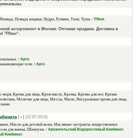
 уникальны
 Помада, Помада жидкая, Пудра, Румяна, Тени, Тушь. /
.
Ffleur
окий ассортимент в Москве. Оптовая продажа. Доставка в
"Ffleur".
ональные. /
.
Арго
заживляющие гели. /
.
Арго
о моря, Крема для лица, Крем-масло, Кремы, Кремы для ног, Кремы
осметика, Молочко для лица, Муссы, Мыло, Натуральные крема для лица,
уками.
| - |
мбината
(22.07.2010)
 ванн, Масло для детской кожи, Масляные экстракты лекарственных
Соли для ванны, Шампуни. /
.
Архангельский Водорослевый Комбинат
.
ый Комбинат