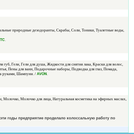
льные природные дезодоранты, Скрабы, Соли, Тоники, Туалетные воды,
.
МТС
я губ, Гели, Гели для душа, Жидкости для снятия лака, Краски для волос,
тья, Пены для ванн, Подарочные наборы, Подводка для глаз, Помада,
за руками, Шампуни. /
.
AVON
 Молочко, Молочко для лица, Натуральная косметика на эфирных маслах,
 эти годы предприятие проделало колоссальную работу по