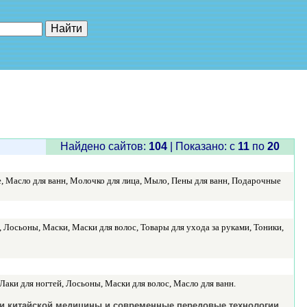
е"
Найдено сайтов:
104
| Показано: c
11
по
20
е, Масло для ванн, Молочко для лица, Мыло, Пены для ванн, Подарочные
, Лосьоны, Маски, Маски для волос, Товары для ухода за руками, Тоники,
аки для ногтей, Лосьоны, Маски для волос, Масло для ванн.
и китайской медицины и современные передовые технологии.