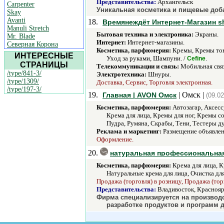
Представительства:
Архангельск
Carpenter
Уникальная косметика и пищевые доб
Skay
Avanti
18.
Времянеждёт Интернет-Магазин sh
Manuli Stretch
Бытовая техника и электроника:
Экраны.
Mr. Blade
Интернет:
Интернет-магазины.
Северная Корона
Косметика, парфюмерия:
Кремы, Кремы тон
ИНТЕРЕСНЫЕ
Уход за руками, Шампуни. /
.
Cefine
СТРАНИЦЫ
Телекоммуникации и связь:
Мобильная связ
/type/841-3/
Электротехника:
Шнуры.
/type/1309/
Доставка, Сервис, Торговля электронная.
/type/197-3/
19.
| Омск |
Главная | AVON Омск
(09.02
Косметика, парфюмерия:
Автозагар, Аксессу
Крема для лица, Кремы для ног, Кремы с
Пудра, Румяна, Скрабы, Тени, Тестеры д
Реклама и маркетинг:
Размещение объявлен
Оформление.
20.
натуральная профессиональная к
Косметика, парфюмерия:
Крема для лица, К
Натуральные крема для лица, Очистка для
Продажа (торговля) в розницу, Продажа (тор
Представительства:
Владивосток, Краснояр
Фирма специализируется на производс
разработке продуктов и программ 