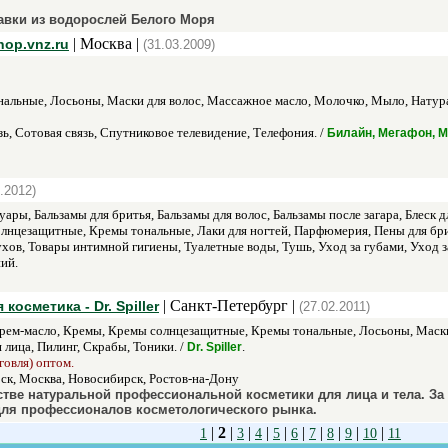
авки из водорослей Белого Моря
| Москва |
op.vnz.ru
(31.03.2009)
альные, Лосьоны, Маски для волос, Массажное масло, Молочко, Мыло, Натура
ь, Сотовая связь, Спутниковое телевидение, Телефония. /
Билайн, Мегафон, 
.2012)
ары, Бальзамы для бритья, Бальзамы для волос, Бальзамы после загара, Блеск дл
олнцезащитные, Кремы тональные, Лаки для ногтей, Парфюмерия, Пены для бри
ухов, Товары интимной гигиены, Туалетные воды, Тушь, Уход за губами, Уход 
ий.
| Санкт-Петербург |
осметика - Dr. Spiller
(27.02.2011)
рем-масло, Кремы, Кремы солнцезащитные, Кремы тональные, Лосьоны, Маски,
 лица, Пилинг, Скрабы, Тоники. /
.
Dr. Spiller
говля) оптом.
ск, Москва, Новосибирск, Ростов-на-Дону
тве натуральной профессиональной косметики для лица и тела. За
для профессионалов косметологического рынка.
|
2
|
|
|
|
|
|
|
|
|
1
3
4
5
6
7
8
9
10
11