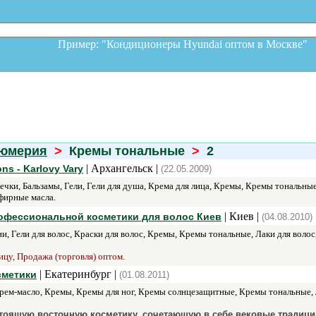
Пример: "Кондиционеры Hyundai оптом в Москв
фюмерия
>
Кремы тональные
>
2
| Архангельск |
ns - Karlovy Vary
(22.05.2009)
чки, Бальзамы, Гели, Гели для душа, Крема для лица, Кремы, Кремы тональны
фирные масла.
| Киев |
рофессиональной косметики для волос Киев
(04.08.2010)
и, Гели для волос, Краски для волос, Кремы, Кремы тональные, Лаки для волос
ицу, Продажа (торговля) оптом.
| Екатеринбург |
сметики
(01.08.2011)
рем-масло, Кремы, Кремы для ног, Кремы солнцезащитные, Кремы тональные, Л
тоящую восточную косметику, сочетающую в себе вековые традици