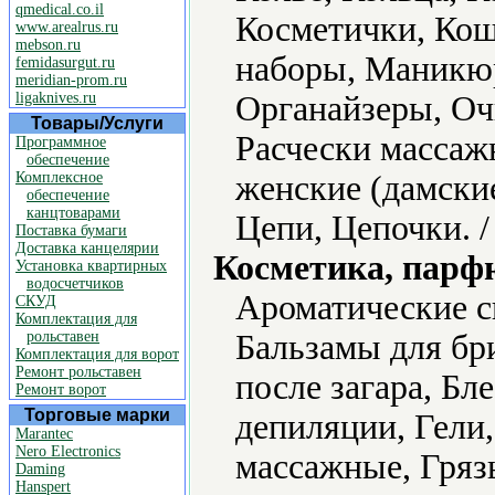
qmedical.co.il
Косметички, Ко
www.arealrus.ru
mebson.ru
наборы, Маникю
femidasurgut.ru
meridian-prom.ru
ligaknives.ru
Органайзеры, Оч
Товары/Услуги
Расчески массаж
Программное
обеспечение
Комплексное
женские (дамски
обеспечение
канцтоварами
Цепи, Цепочки. 
Поставка бумаги
Доставка канцелярии
Косметика, парф
Установка квартирных
водосчетчиков
Ароматические с
СКУД
Комплектация для
рольставен
Бальзамы для бр
Комплектация для ворот
Ремонт рольставен
после загара, Бле
Ремонт ворот
Торговые марки
депиляции, Гели,
Marantec
Nero Electronics
массажные, Гряз
Daming
Hanspert