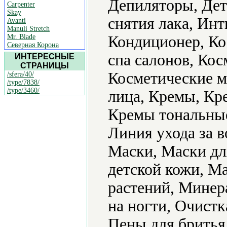
Депиляторы, Дет
Carpenter
Skay
снятия лака, Ин
Avanti
Manuli Stretch
Mr. Blade
Кондиционер, Ко
Северная Корона
спа салонов, Кос
ИНТЕРЕСНЫЕ
СТРАНИЦЫ
Косметические ма
/sfera/40/
/type/7838/
/type/3460/
лица, Кремы, Кр
Кремы тональные,
Линия ухода за 
Маски, Маски дл
детской кожи, М
растений, Минер
на ногти, Очист
Пены для бритья