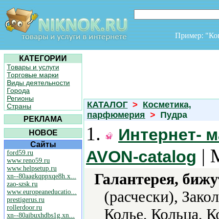
Пример: "К
КАТЕГОРИИ
Товары и услуги
Торговые марки
Виды деятельности
Города
Регионы
КАТАЛОГ
>
Косметика,
Страны
парфюмерия
>
Пудра
РЕКЛАМА
1.
Интернет- м
НОВОЕ
Сайты
| 
AVON-catalog
ford59.ru
www.reno59.ru
www.helpsetup.ru
Галантерея, бижу
xn--80aagkqppxqe8h.x...
zao-szsk.ru
www.europeaneducatio...
(расчески), Зако
prestigerus.ru
rollerdoor.ru
Колье, Кольца, 
xn--80aibuxhdbs1g.xn...