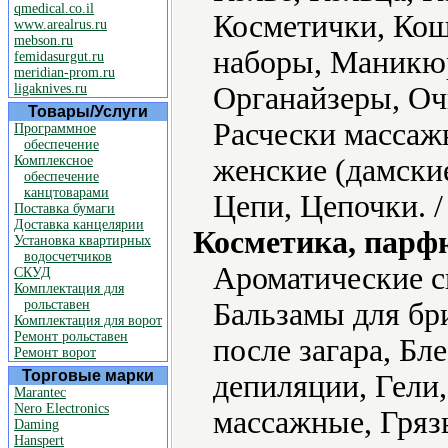
qmedical.co.il
Косметички, Ко
www.arealrus.ru
mebson.ru
наборы, Маникю
femidasurgut.ru
meridian-prom.ru
ligaknives.ru
Органайзеры, Оч
Товары/Услуги
Расчески массаж
Программное
обеспечение
Комплексное
женские (дамски
обеспечение
канцтоварами
Цепи, Цепочки. 
Поставка бумаги
Доставка канцелярии
Косметика, парф
Установка квартирных
водосчетчиков
Ароматические с
СКУД
Комплектация для
рольставен
Бальзамы для бр
Комплектация для ворот
Ремонт рольставен
после загара, Бле
Ремонт ворот
Торговые марки
депиляции, Гели,
Marantec
Nero Electronics
массажные, Гряз
Daming
Hanspert