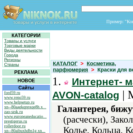
Пример: "К
КАТЕГОРИИ
Товары и услуги
Торговые марки
Виды деятельности
Города
Регионы
КАТАЛОГ
>
Косметика,
Страны
парфюмерия
>
Краски для в
РЕКЛАМА
1.
Интернет- м
НОВОЕ
Сайты
| 
AVON-catalog
ford59.ru
www.reno59.ru
www.helpsetup.ru
Галантерея, бижу
xn--80aagkqppxqe8h.x...
zao-szsk.ru
www.europeaneducatio...
(расчески), Зако
prestigerus.ru
rollerdoor.ru
Колье, Кольца, 
xn--80aibuxhdbs1g.xn...