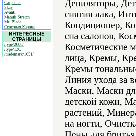
Депиляторы, Дет
Carpenter
Skay
снятия лака, Ин
Avanti
Manuli Stretch
Mr. Blade
Кондиционер, Ко
Северная Корона
спа салонов, Кос
ИНТЕРЕСНЫЕ
СТРАНИЦЫ
Косметические ма
/type/2600/
/type/136/
/trademark/1051/
лица, Кремы, Кр
Кремы тональные,
Линия ухода за 
Маски, Маски дл
детской кожи, М
растений, Минер
на ногти, Очист
Пены для бритья