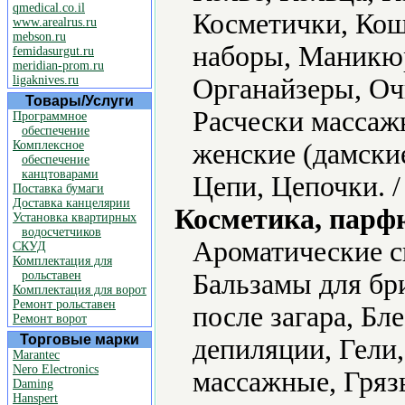
qmedical.co.il
Косметички, Ко
www.arealrus.ru
mebson.ru
наборы, Маникю
femidasurgut.ru
meridian-prom.ru
ligaknives.ru
Органайзеры, Оч
Товары/Услуги
Расчески массаж
Программное
обеспечение
Комплексное
женские (дамски
обеспечение
канцтоварами
Цепи, Цепочки. 
Поставка бумаги
Доставка канцелярии
Косметика, парф
Установка квартирных
водосчетчиков
Ароматические с
СКУД
Комплектация для
рольставен
Бальзамы для бр
Комплектация для ворот
Ремонт рольставен
после загара, Бле
Ремонт ворот
Торговые марки
депиляции, Гели,
Marantec
Nero Electronics
массажные, Гряз
Daming
Hanspert