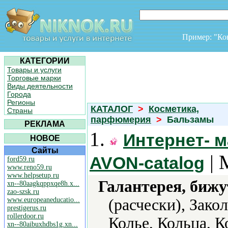
Пример: "К
КАТЕГОРИИ
Товары и услуги
Торговые марки
Виды деятельности
Города
Регионы
КАТАЛОГ
>
Косметика,
Страны
парфюмерия
>
Бальзамы
РЕКЛАМА
1.
Интернет- м
НОВОЕ
Сайты
| 
AVON-catalog
ford59.ru
www.reno59.ru
www.helpsetup.ru
Галантерея, бижу
xn--80aagkqppxqe8h.x...
zao-szsk.ru
www.europeaneducatio...
(расчески), Зако
prestigerus.ru
rollerdoor.ru
Колье, Кольца, 
xn--80aibuxhdbs1g.xn...