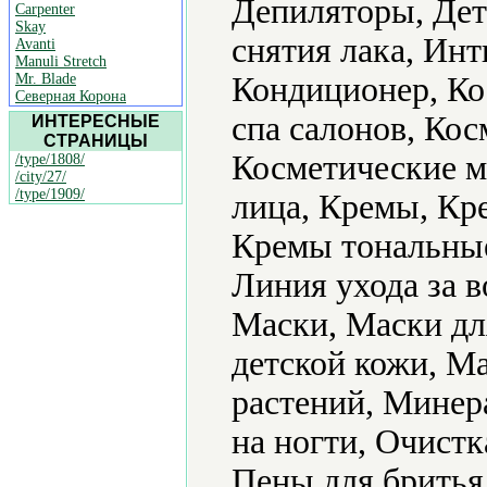
Депиляторы, Дет
Carpenter
Skay
снятия лака, Ин
Avanti
Manuli Stretch
Mr. Blade
Кондиционер, Ко
Северная Корона
спа салонов, Кос
ИНТЕРЕСНЫЕ
СТРАНИЦЫ
Косметические ма
/type/1808/
/city/27/
/type/1909/
лица, Кремы, Кр
Кремы тональные,
Линия ухода за 
Маски, Маски дл
детской кожи, М
растений, Минер
на ногти, Очист
Пены для бритья