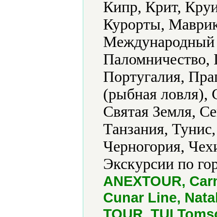
Кипр, Крит, Кру
Курорты, Маврик
Международный т
Паломничество, 
Португалия, Праг
(рыбная ловля), 
Святая Земля, С
Танзания, Тунис,
Черногория, Чех
Экскурсии по го
ANEXTOUR, Carn
Cunar Line, Nata
TOUR, TUI Tomso