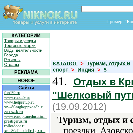
Пример: "К
КАТЕГОРИИ
Товары и услуги
Торговые марки
Виды деятельности
Города
Регионы
КАТАЛОГ
>
Туризм, отдых и
Страны
спорт
>
Индия
>
5
РЕКЛАМА
41.
Отдых в Кр
НОВОЕ
Сайты
"Шелковый пут
ford59.ru
www.reno59.ru
www.helpsetup.ru
(19.09.2012)
xn--80aagkqppxqe8h.x...
zao-szsk.ru
www.europeaneducatio...
Туризм, отдых и 
prestigerus.ru
rollerdoor.ru
поездки, Азовск
xn--80aibuxhdbs1g.xn...