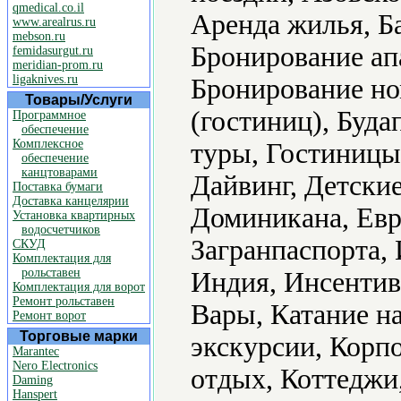
qmedical.co.il
Аренда жилья, Б
www.arealrus.ru
mebson.ru
Бронирование ап
femidasurgut.ru
meridian-prom.ru
ligaknives.ru
Бронирование но
Товары/Услуги
(гостиниц), Буд
Программное
обеспечение
Комплексное
туры, Гостиницы 
обеспечение
канцтоварами
Дайвинг, Детские
Поставка бумаги
Доставка канцелярии
Доминикана, Евро
Установка квартирных
водосчетчиков
Загранпаспорта,
СКУД
Комплектация для
рольставен
Индия, Инсентив
Комплектация для ворот
Ремонт рольставен
Вары, Катание н
Ремонт ворот
Торговые марки
экскурсии, Корп
Marantec
Nero Electronics
отдых, Коттеджи
Daming
Hanspert