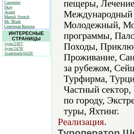
пещеры, Лечение
Carpenter
Skay
Международный 
Avanti
Manuli Stretch
Mr. Blade
Молодежный, Мо
Северная Корона
программы, Пало
ИНТЕРЕСНЫЕ
СТРАНИЦЫ
Походы, Приключ
/type/2307/
/type/2478/
/trademark/6420/
Проживание, Сан
за рубежом, Сей
Турфирма, Турци
Частный сектор,
по городу, Экст
туры, Яхтинг.
Реализация.
Туроператор Ше