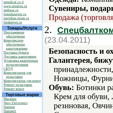
qmedical.co.il
Сувениры, подар
www.arealrus.ru
mebson.ru
femidasurgut.ru
Продажа (торговля
meridian-prom.ru
ligaknives.ru
2.
Спецбалтко
Товары/Услуги
Программное
обеспечение
(23.04.2011)
Комплексное
обеспечение
канцтоварами
Безопасность и о
Поставка бумаги
Доставка канцелярии
Галантерея, бижу
Установка квартирных
водосчетчиков
принадлежности,
СКУД
Комплектация для
Ножницы, Фурни
рольставен
Комплектация для ворот
Ремонт рольставен
Обувь:
Ботинки ра
Ремонт ворот
Крем для обуви, 
Торговые марки
Marantec
Nero Electronics
резиновая, Овчин
Daming
Hanspert