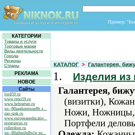
Пример: "К
КАТЕГОРИИ
Товары и услуги
Торговые марки
Виды деятельности
Города
Регионы
КАТАЛОГ
>
Галантерея, биж
Страны
1.
РЕКЛАМА
Изделия из
НОВОЕ
Галантерея, бижу
Сайты
ford59.ru
(визитки), Кожан
www.reno59.ru
www.helpsetup.ru
xn--80aagkqppxqe8h.x...
Ножи, Ножницы,
zao-szsk.ru
www.europeaneducatio...
Портфели деловы
prestigerus.ru
rollerdoor.ru
Одежда:
Кожанные
xn--80aibuxhdbs1g.xn...