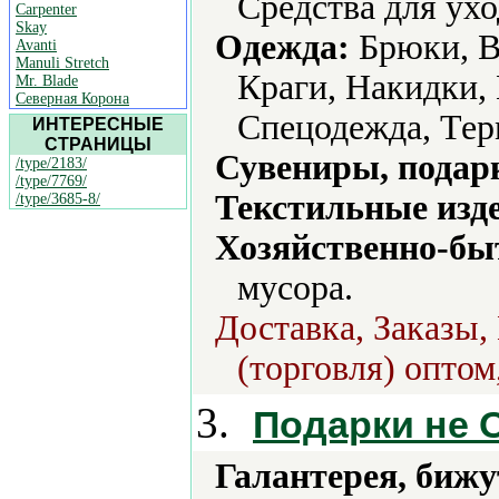
Средства для ухо
Carpenter
Skay
Одежда:
Брюки, В
Avanti
Manuli Stretch
Краги, Накидки,
Mr. Blade
Северная Корона
Спецодежда, Тер
ИНТЕРЕСНЫЕ
СТРАНИЦЫ
Сувениры, подар
/type/2183/
/type/7769/
Текстильные изд
/type/3685-8/
Хозяйственно-бы
мусора.
Доставка, Заказы,
(торговля) оптом
3.
Подарки не 
Галантерея, бижу