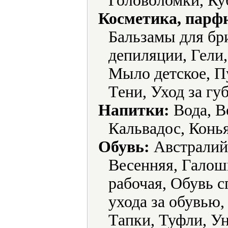
Головоломки, Ку
Косметика, парф
Бальзамы для бри
депиляции, Гели,
Мыло детское, Пу
Тени, Уход за гу
Напитки:
Вода, В
Кальвадос, Конь
Обувь:
Австралийс
Весенняя, Галош
рабочая, Обувь с
ухода за обувью,
Тапки, Туфли, У