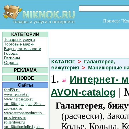
Пример: "К
КАТЕГОРИИ
Товары и услуги
Торговые марки
Виды деятельности
Города
Регионы
КАТАЛОГ
>
Галантерея,
Страны
бижутерия
>
Маникюрные н
РЕКЛАМА
1.
Интернет- м
НОВОЕ
Сайты
| 
AVON-catalog
ford59.ru
www.reno59.ru
www.helpsetup.ru
Галантерея, бижу
xn--80aagkqppxqe8h.x...
zao-szsk.ru
www.europeaneducatio...
(расчески), Зако
prestigerus.ru
rollerdoor.ru
Колье, Кольца, 
xn--80aibuxhdbs1g.xn...