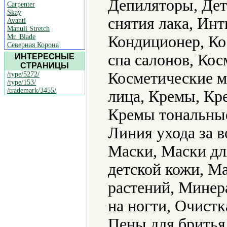
Депиляторы, Дет
Carpenter
Skay
снятия лака, Ин
Avanti
Manuli Stretch
Mr. Blade
Кондиционер, Ко
Северная Корона
спа салонов, Кос
ИНТЕРЕСНЫЕ
СТРАНИЦЫ
Косметические ма
/type/5272/
/type/153/
/trademark/3455/
лица, Кремы, Кр
Кремы тональные,
Линия ухода за 
Маски, Маски дл
детской кожи, М
растений, Минер
на ногти, Очист
Пены для бритья