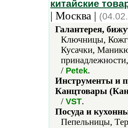
китайские това
| Москва |
(04.02
Галантерея, бижу
Ключницы, Кожга
Кусачки, Маник
принадлежности,
/
.
Petek
Инструменты и 
Канцтовары (Кан
/
.
VST
Посуда и кухонн
Пепельницы, Те