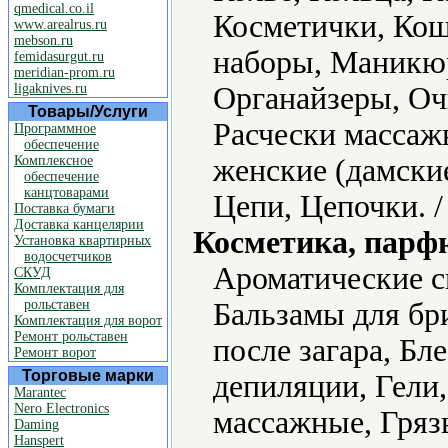
qmedical.co.il
Косметички, Ко
www.arealrus.ru
mebson.ru
наборы, Маникю
femidasurgut.ru
meridian-prom.ru
ligaknives.ru
Органайзеры, Оч
Товары/Услуги
Расчески массаж
Программное
обеспечение
Комплексное
женские (дамски
обеспечение
канцтоварами
Цепи, Цепочки. 
Поставка бумаги
Доставка канцелярии
Косметика, парф
Установка квартирных
водосчетчиков
Ароматические с
СКУД
Комплектация для
рольставен
Бальзамы для бр
Комплектация для ворот
Ремонт рольставен
после загара, Бле
Ремонт ворот
Торговые марки
депиляции, Гели,
Marantec
Nero Electronics
массажные, Гряз
Daming
Hanspert