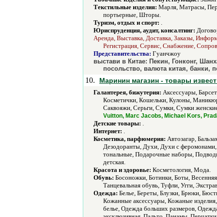
Текстильные изделия:
Марля, Матрасы, Пери
портьерные, Шторы.
Туризм, отдых и спорт:
.
Юриспруденция, аудит, консалтинг:
Договор
Аренда, Выставка, Доставка, Заказы, Информ
Регистрация, Сервис, Снабжение, Сопров
Представительства:
Гуанчжоу
выстави в Китае: Пекин, Гонконг, Шан
посольство, валюта китая, банки, 
10.
Маринин магазин - товары извест
Галантерея, бижутерия:
Аксессуары, Барсетк
Косметички, Кошельки, Кулоны, Маникюр
Саквояжи, Серьги, Сумки, Сумки женски
Vuitton, Marc Jacobs, Michael Kors, Prad
Детские товары:
.
Интернет:
.
Косметика, парфюмерия:
Автозагар, Бальзам
Дезодоранты, Духи, Духи с феромонами,
тональные, Подарочные наборы, Подводка
детская.
Красота и здоровье:
Косметология, Мода.
Обувь:
Босоножки, Ботинки, Боты, Весенняя,
Танцевальная обувь, Туфли, Угги, Экстра
Одежда:
Белье, Береты, Блузки, Брюки, Бюс
Кожанные аксессуары, Кожаные изделия,
белье, Одежда больших размеров, Одежд
эксклюзивная, Пальто, Панамы, Перчатки