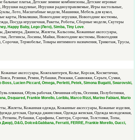
е бальные платья, Детские зимние комбинезоны, Детские игровые
ие, Игрушки надувные, Игрушки радиоуправляемые, Игры настольные,
Куклы, Лото, Масштабные модели, Машинки, Мебель для кукол,
ые карты, Неваляшки, Новогодние игрушки, Новогодние костюмы,
жда, Посуда игрушечная, Ракеты, Роботы, Сборные модели, Скутеры
.
ney, Happy Baby, Lego (Лего), Simba, Tiny Love
оры, Джемпера, Джинсы, Жилеты, Кальсоны, Кожанные аксессуары,
тки, Леггинсы, Лосины, Майки, Новогодние костюмы, Новогодняя
, Сорочки, Термобелье, Товары интимного назначения, Трикотаж, Трусы,
, Кожаные аксессуары, Кожгалантерея, Колье, Корсаж, Косметички,
ояса, Резинки, Ремни, Рубашки, Рюкзаки, Саквояжи, Серьги, Сумки,
 Boss, Lucien Piccard, Omega, Perletti, Petek, Simona Bugatti, Swarovski,
бувь пляжная, Обувь рабочая, Овчинная обувь, Осенняя, Полуботинки,
na, Dsquared, Frankie Morello, Loriblu, Marco Rizzi, Marino Fabiani, Mario
кеты, Жилеты, Кожанная одежда, Кожанные аксессуары, Кожаные изделия,
Одежда детская, Одежда джинсовая, Одежда женская, Одежда молодежная,
, Регланы, Рубашки, Сарафаны, Свитера, Сорочки, Толстовки, Топы,
ан Диор), D&G, Dolce&Gabbana, Ferratti, FERRE, Frankie Morello, Gucci,