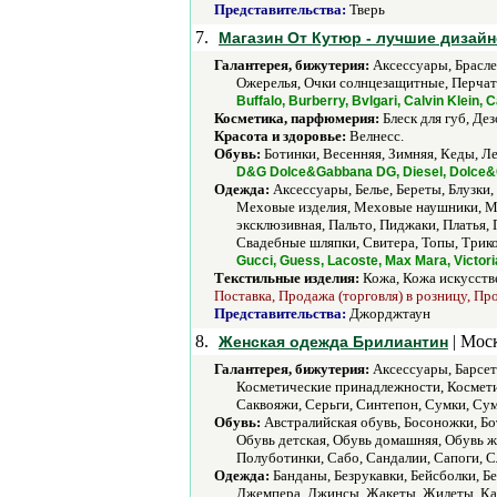
Представительства:
Тверь
7.
Магазин От Кутюр - лучшие дизайн
Галантерея, бижутерия:
Аксессуары, Брасле
Ожерелья, Очки солнцезащитные, Перчат
Buffalo, Burberry, Bvlgari, Calvin Klein, 
Косметика, парфюмерия:
Блеск для губ, Де
Красота и здоровье:
Велнесс.
Обувь:
Ботинки, Весенняя, Зимняя, Кеды, Ле
D&G Dolce&Gabbana DG, Diesel, Dolce&Ga
Одежда:
Аксессуары, Белье, Береты, Блузки
Меховые изделия, Меховые наушники, Ми
эксклюзивная, Пальто, Пиджаки, Платья,
Свадебные шляпки, Свитера, Топы, Трик
Gucci, Guess, Lacoste, Max Mara, Victori
Текстильные изделия:
Кожа, Кожа искусств
Поставка, Продажа (торговля) в розницу, Пр
Представительства:
Джорджтаун
8.
| Мос
Женская одежда Брилиантин
Галантерея, бижутерия:
Аксессуары, Барсетк
Косметические принадлежности, Косметич
Саквояжи, Серьги, Синтепон, Сумки, Су
Обувь:
Австралийская обувь, Босоножки, Бо
Обувь детская, Обувь домашняя, Обувь ж
Полуботинки, Сабо, Сандалии, Сапоги, Сл
Одежда:
Банданы, Безрукавки, Бейсболки, Бе
Джемпера, Джинсы, Жакеты, Жилеты, Ка