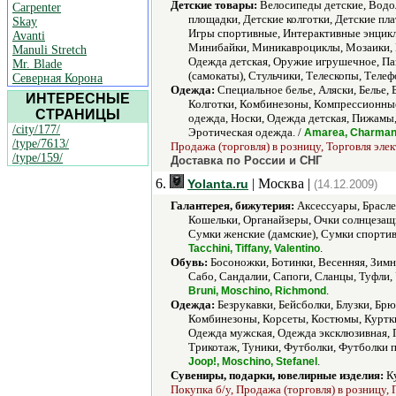
Детские товары:
Велосипеды детские, Водол
Carpenter
площадки, Детские колготки, Детские пл
Skay
Игры спортивные, Интерактивные энцикл
Avanti
Минибайки, Миникавроциклы, Мозаики, М
Manuli Stretch
Одежда детская, Оружие игрушечное, Па
Mr. Blade
(самокаты), Стульчики, Телескопы, Теле
Северная Корона
Одежда:
Cпециальное белье, Аляски, Белье,
ИНТЕРЕСНЫЕ
Колготки, Комбинезоны, Компрессионные
СТРАНИЦЫ
одежда, Носки, Одежда детская, Пижамы,
/city/177/
Эротическая одежда. /
Amarea, Charmante 
/type/7613/
Продажа (торговля) в розницу, Торговля эле
/type/159/
Доставка по России и СНГ
6.
| Москва |
Yolanta.ru
(14.12.2009)
Галантерея, бижутерия:
Аксессуары, Брасле
Кошельки, Органайзеры, Очки солнцезащи
Сумки женские (дамские), Сумки спорти
.
Tacchini, Tiffany, Valentino
Обувь:
Босоножки, Ботинки, Весенняя, Зимня
Сабо, Сандалии, Сапоги, Сланцы, Туфли, 
.
Bruni, Moschino, Richmond
Одежда:
Безрукавки, Бейсболки, Блузки, Бр
Комбинезоны, Корсеты, Костюмы, Куртки
Одежда мужская, Одежда эксклюзивная, П
Трикотаж, Туники, Футболки, Футболки
.
Joop!, Moschino, Stefanel
Сувениры, подарки, ювелирные изделия:
Ку
Покупка б/у, Продажа (торговля) в розницу, 