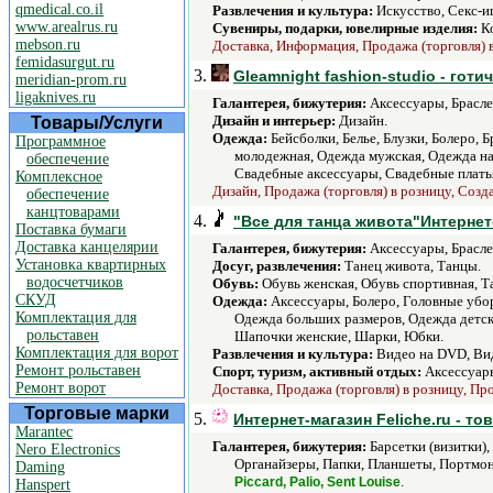
qmedical.co.il
Развлечения и культура:
Искусство, Секс-и
www.arealrus.ru
Сувениры, подарки, ювелирные изделия:
Ко
mebson.ru
Доставка, Информация, Продажа (торговля) в
femidasurgut.ru
3.
Gleamnight fashion-studio - гот
meridian-prom.ru
ligaknives.ru
Галантерея, бижутерия:
Аксессуары, Брасле
Дизайн и интерьер:
Дизайн.
Товары/Услуги
Одежда:
Бейсболки, Белье, Блузки, Болеро,
Программное
молодежная, Одежда мужская, Одежда на 
обеспечение
Свадебные аксессуары, Свадебные плать
Комплексное
Дизайн, Продажа (торговля) в розницу, Созд
обеспечение
канцтоварами
4.
"Все для танца живота"Интернет
Поставка бумаги
Доставка канцелярии
Галантерея, бижутерия:
Аксессуары, Браслет
Установка квартирных
Досуг, развлечения:
Танец живота, Танцы.
водосчетчиков
Обувь:
Обувь женская, Обувь спортивная, Т
СКУД
Одежда:
Аксессуары, Болеро, Головные убо
Комплектация для
Одежда больших размеров, Одежда детска
рольставен
Шапочки женские, Шарки, Юбки.
Комплектация для ворот
Развлечения и культура:
Видео на DVD, Вид
Ремонт рольставен
Спорт, туризм, активный отдых:
Аксессуары
Ремонт ворот
Доставка, Продажа (торговля) в розницу, Пр
Торговые марки
5.
Интернет-магазин Feliche.ru - т
Marantec
Галантерея, бижутерия:
Барсетки (визитки)
Nero Electronics
Органайзеры, Папки, Планшеты, Портмоне
Daming
.
Piccard, Palio, Sent Louise
Hanspert