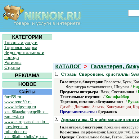
КАТЕГОРИИ
Товары и услуги
Торговые марки
Виды деятельности
Города
Регионы
КАТАЛОГ
>
Галантерея, биж
Страны
1.
Стразы Сваровски, кристаллы Swaro
РЕКЛАМА
Галантерея, бижутерия:
Браслеты, Бусы, Ко
НОВОЕ
Фурнитура металлическая, Шнурки. /
Hug
Сайты
Предметы интерьера:
Вазы, Светильники. /
Текстильные изделия:
. /
.
ford59.ru
Холофайбер
Торговля, питание, обслуживание:
. /
www.reno59.ru
Русск
Дизайн, Доставка, Заказы, Консультации, Кр
www.helpsetup.ru
Представительства:
Дзержинск
xn--80aagkqppxqe8h.x...
zao-szsk.ru
2.
Ароматинка. Онлайн магазин эроти
www.europeaneducatio...
prestigerus.ru
Галантерея, бижутерия:
Кожаные аксессуары
rollerdoor.ru
Косметика, парфюмерия:
Блеск для губ, Бле
xn--80aibuxhdbs1g.xn...
Одежда:
Cпециальное белье, Гетры, Колготк