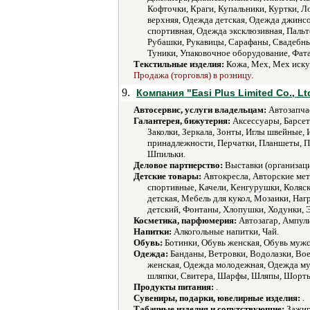
Кофточки, Краги, Купальники, Куртки, 
верхняя, Одежда детская, Одежда джинс
спортивная, Одежда эксклюзивная, Пальт
Рубашки, Рукавицы, Сарафаны, Свадебные
Туники, Упаковочное оборудование, Фат
Текстильные изделия:
Кожа, Мех, Мех иску
Продажа (торговля) в розницу.
9.
Компания "Easi Plus Limited Co., L
Автосервис, услуги владельцам:
Автозапчас
Галантерея, бижутерия:
Аксессуары, Барсетк
Заколки, Зеркала, Зонты, Иглы швейные,
принадлежности, Перчатки, Планшеты, П
Шпильки.
Деловое партнерство:
Выставки (организаци
Детские товары:
Автокресла, Авторские мет
спортивные, Качели, Кенгурушки, Коляск
детская, Мебель для кукол, Мозаики, На
детский, Фонтаны, Хлопушки, Ходунки, 
Косметика, парфюмерия:
Автозагар, Ампули
Напитки:
Алкогольные напитки, Чай.
Обувь:
Ботинки, Обувь женская, Обувь мужс
Одежда:
Банданы, Ветровки, Водолазки, Во
женская, Одежда молодежная, Одежда му
шляпки, Свитера, Шарфы, Шляпы, Шорты
Продукты питания:
.
Сувениры, подарки, ювелирные изделия:
.
Табачные изделия и сопутствующие:
Зажиг