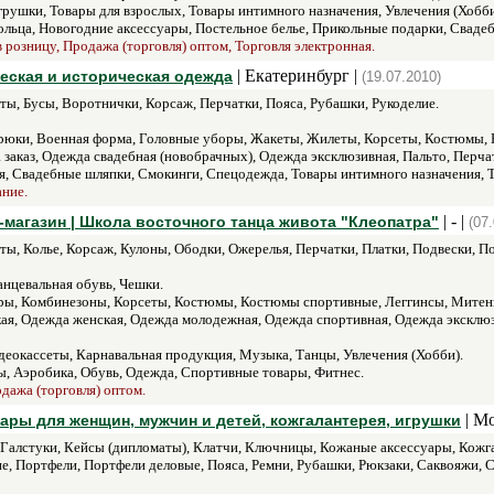
грушки, Товары для взрослых, Товары интимного назначения, Увлечения (Хобби
льца, Новогодние аксессуары, Постельное белье, Прикольные подарки, Сваде
 розницу, Продажа (торговля) оптом, Торговля электронная.
| Екатеринбург |
ическая и историческая одежда
(19.07.2010)
ты, Бусы, Воротнички, Корсаж, Перчатки, Пояса, Рубашки, Рукоделие.
 Брюки, Военная форма, Головные уборы, Жакеты, Жилеты, Корсеты, Костюмы,
заказ, Одежда свадебная (новобрачных), Одежда эксклюзивная, Пальто, Перча
я, Свадебные шляпки, Смокинги, Спецодежда, Товары интимного назначения, 
ание.
| - |
-магазин | Школа восточного танца живота "Клеопатра"
(07
ы, Колье, Корсаж, Кулоны, Ободки, Ожерелья, Перчатки, Платки, Подвески, По
анцевальная обувь, Чешки.
ры, Комбинезоны, Корсеты, Костюмы, Костюмы спортивные, Леггинсы, Митен
я, Одежда женская, Одежда молодежная, Одежда спортивная, Одежда эксклюзи
еокассеты, Карнавальная продукция, Музыка, Танцы, Увлечения (Хобби).
, Аэробика, Обувь, Одежда, Спортивные товары, Фитнес.
одажа (торговля) оптом.
| Мо
овары для женщин, мужчин и детей, кожгалантерея, игрушки
, Галстуки, Кейсы (дипломаты), Клатчи, Ключницы, Кожаные аксессуары, Кожг
, Портфели, Портфели деловые, Пояса, Ремни, Рубашки, Рюкзаки, Саквояжи, С