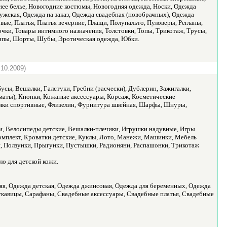
нее белье, Новогодние костюмы, Новогодняя одежда, Носки, Одежда
жская, Одежда на заказ, Одежда свадебная (новобрачных), Одежда
вые, Платья, Платья вечерние, Плащи, Полупальто, Пуловеры, Регланы,
чки, Товары интимного назначения, Толстовки, Топы, Трикотаж, Трусы,
ляпы, Шорты, Шубы, Эротическая одежда, Юбки.
.10.2009)
усы, Вешалки, Галстуки, Гребни (расчески), Дублерин, Зажигалки,
оматы), Кнопки, Кожаные аксессуары, Корсаж, Косметические
умки спортивные, Флизелин, Фурнитура швейная, Шарфы, Шнуры,
чи, Велосипеды детские, Вешалки-плечики, Игрушки надувные, Игры
комплект, Кроватки детские, Куклы, Лото, Манежи, Машинки, Мебель
и, Ползунки, Прыгунки, Пустышки, Радионяни, Распашонки, Трикотаж
о для детской кожи.
яя, Одежда детская, Одежда джинсовая, Одежда для беременных, Одежда
укавицы, Сарафаны, Свадебные аксессуары, Свадебные платья, Свадебные