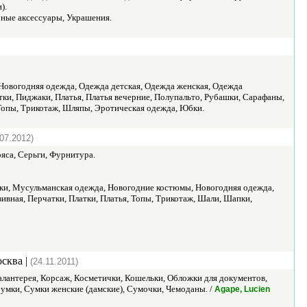
).
бные аксессуары, Украшения.
 Новогодняя одежда, Одежда детская, Одежда женская, Одежда
тки, Пиджаки, Платья, Платья вечерние, Полупальто, Рубашки, Сарафаны,
Топы, Трикотаж, Шляпы, Эротическая одежда, Юбки.
.07.2012)
яса, Серьги, Фурнитура.
ки, Мусульманская одежда, Новогодние костюмы, Новогодняя одежда,
вная, Перчатки, Платки, Платья, Топы, Трикотаж, Шали, Шапки,
сква |
(24.11.2011)
алантерея, Корсаж, Косметички, Кошельки, Обложки для документов,
умки, Сумки женские (дамские), Сумочки, Чемоданы. /
Agape, Lucien