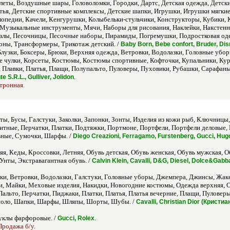
еты, Воздушные шары, Головоломки, Городки, Дартс, Детская одежда, Детски
атья, Детские спортивные комплексы, Детские шапки, Игрушки, Игрушки мягк
опедии, Качели, Кенгурушки, Колыбельки-стульчики, Конструкторы, Кубики, 
узыкальные инструменты, Мячи, Наборы для рисования, Наклейки, Накстенн
злы, Песочницы, Песочные наборы, Пирамиды, Погремушки, Подростковая оде
фоны, Трансформеры, Трикотаж детский. /
Baby Born, Bebe confort, Bruder, Dis
 Блузки, Боксеры, Брюки, Верхняя одежда, Ветровки, Водолазки, Головные уб
 чулки, Корсеты, Костюмы, Костюмы спортивные, Кофточки, Купальники, Кур
 Плавки, Платья, Плащи, Полупальто, Пуловеры, Пуховики, Рубашки, Сарафаны
.
S.R.L., Gulliver, Jolidon
ктронная.
ты, Бусы, Галстуки, Заколки, Запонки, Зонты, Изделия из кожи рыб, Ключницы
тные, Перчатки, Платки, Подтяжки, Портмоне, Портфели, Портфели деловые, П
вные, Сумочки, Шарфы. /
Diego Creazioni, Ferragamo, Furstenberg, Gucci, Hugo
я, Кеды, Кроссовки, Летняя, Обувь детская, Обувь женская, Обувь мужская, О
Унты, Экстравагантная обувь. /
Calvin Klein, Cavalli, D&G, Diesel, Dolce&Gabba
юки, Ветровки, Водолазки, Галстуки, Головные уборы, Джемпера, Джинсы, Жа
, Майки, Меховые изделия, Накидки, Новогодние костюмы, Одежда верхняя, 
альто, Перчатки, Пиджаки, Платки, Платья, Платья вечерние, Плащи, Пуловеры
 поло, Шапки, Шарфы, Шляпы, Шорты, Шубы. /
Cavalli, Christian Dior (Кристи
клы фарфоровые. /
.
Gucci, Rolex
Продажа б/у.