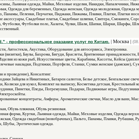
Лосины, Льняная одежда, Майки, Меховые изделия, Накидки, Напалечники, Ниж
овая, Одежда для беременных, Одежда женская, Одежда молодежная, Одежда му
о, Панамы, Пеленки, Перчатки, Пиджаки, Пижамы, Плавки, Платки, Платки носо
 аксессуары, Свадебные платья, Свадебные шляпки, Свитера, Смокинги, Соро
а, Футболки, Футболки поло, Халаты, Чулки, Шали, Шапки, Шарки, Шарфы, Ш
сственный.
| Москва |
td." - профессиональное оказание услуг по Китаю.
(08
ти, Автостекла, Акустика, Оборудование для автосервиса, Электроника.
и (визитки), Баулы, Бахрома, Бигуди, Браслеты, Бритвенные принадлежности, Б
 Изделия из кожи рыб, Искусственные цветы, Карабины, Кассеты, Кейсы (дипл
лечевые накладки, Подтяжки, Портфели, Станки, Сумки женские (дамские), С
я и проведение), Консалтинг.
одики Зайцева и Никитиных, Батареи салютов, Белье детское, Бенгальские све
и, Коляски для кукол, Комплект на выписку, Косметика детская, Крестильный 
грудники, Пинетки, Пледы, Погремушки, Подарки, Подвижные игры, Подгузник
Электроскейты.
рованные концентраты, Амфоры, Ароматические свечки, Масло для ванн, Масл
кая, Обувь пляжная, Обувь резиновая.
енная форма, Куртки, Льняная одежда, Майки, Меховые изделия, Одежда верхн
жская, Одежда свадебная (новобрачных), Пальто, Панамы, Плавки, Рубашки, Р
, Шубы, Эротическая одежда.
алки, Спички.