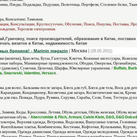
ны, Пледы, Подкладка, Подушки, Полотенца, Портфели, Столовое белье, Ткан
а, Консалтинг, Таможня.
ация, Консультации, Круглосуточно, Обучение, Поиск, Покупка, Поставка, Прод
ождение, Торговля электронная.
хай,Гуанчжоу, поиск производителей, образование в Китае, поставки
печать визиток в Китае, недвижимость Китая
| Москва |
ных брендов! - Marinin magazin
(28.05.2011)
и (визитки), Браслеты, Бусы, Галстуки, Клатчи, Кожаные аксессуары, Кожгала
ные наборы, Маникюрные принадлежности, Ободки, Ожерелья, Органайзеры, О
е (дамские), Сумочки, Цепочки, Шарфы, Ювелирные украшения. /
Buffalo, Burb
.
a, Swarovski, Valentino, Versace
ы для волос, Бальзамы после загара, Блеск для губ, Блеск для тела, Воск для де
 Карандаши, Кондиционер, Косметика для загара, Косметические масла, Крема
 для глаз, Помада, Пудра, Румяна, Серумы, Скрабы, Соли, Тени, Тестеры дух
 Зимняя, Кеды, Кроссовки, Летняя, Обувь детская, Обувь женская, Обувь мужс
вагантная обувь. /
Abercrombie & Fitch, Armani, Calvin Klein, D&G, D&G Dolce&
тгальтеры, Верхняя одежда, Ветровки, Водолазки, Выпускные платья, Головн
 Коктейльные платья, Комбинезоны, Костюмы, Кофточки, Купальники, Куртки,
а верхняя, Одежда джинсовая, Одежда женская, Одежда молодежная, Одежда му
, Пиджаки, Плавки, Платья, Платья вечерние, Платья коктейльные, Плащи, Пол