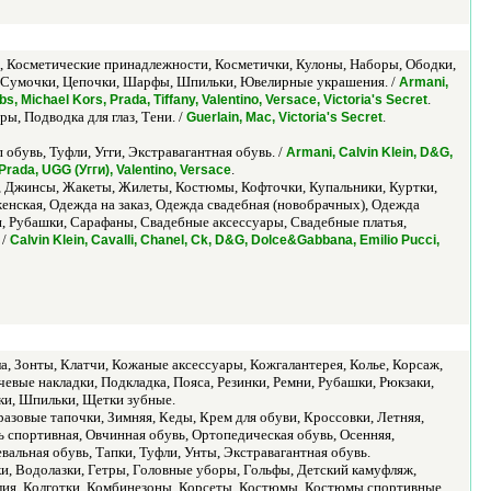
ж, Косметические принадлежности, Косметички, Кулоны, Наборы, Ободки,
), Сумочки, Цепочки, Шарфы, Шпильки, Ювелирные украшения. /
Armani,
.
s, Michael Kors, Prada, Tiffany, Valentino, Versace, Victoria's Secret
ы, Подводка для глаз, Тени. /
.
Guerlain, Mac, Victoria's Secret
обувь, Туфли, Угги, Экстравагантная обувь. /
Armani, Calvin Klein, D&G,
.
ada, UGG (Угги), Valentino, Versace
я, Джинсы, Жакеты, Жилеты, Костюмы, Кофточки, Купальники, Куртки,
нская, Одежда на заказ, Одежда свадебная (новобрачных), Одежда
и, Рубашки, Сарафаны, Свадебные аксессуары, Свадебные платья,
 /
Calvin Klein, Cavalli, Chanel, Ck, D&G, Dolce&Gabbana, Emilio Pucci,
ала, Зонты, Клатчи, Кожаные аксессуары, Кожгалантерея, Колье, Корсаж,
вые накладки, Подкладка, Пояса, Резинки, Ремни, Рубашки, Рюкзаки,
ки, Шпильки, Щетки зубные.
азовые тапочки, Зимняя, Кеды, Крем для обуви, Кроссовки, Летняя,
ь спортивная, Овчинная обувь, Ортопедическая обувь, Осенняя,
вальная обувь, Тапки, Туфли, Унты, Экстравагантная обувь.
вки, Водолазки, Гетры, Головные уборы, Гольфы, Детский камуфляж,
ия, Колготки, Комбинезоны, Корсеты, Костюмы, Костюмы спортивные,