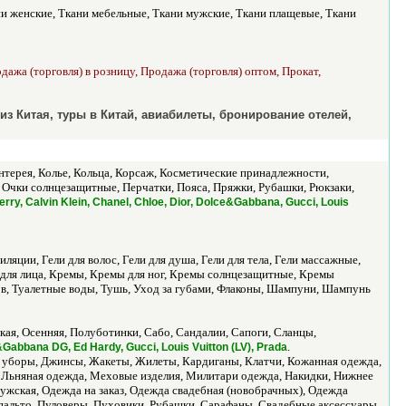
и женские, Ткани мебельные, Ткани мужские, Ткани плащевые, Ткани
ажа (торговля) в розницу, Продажа (торговля) оптом, Прокат,
 из Китая, туры в Китай, авиабилеты, бронирование отелей,
нтерея, Колье, Кольца, Корсаж, Косметические принадлежности,
чки солнцезащитные, Перчатки, Пояса, Пряжки, Рубашки, Рюкзаки,
erry, Calvin Klein, Chanel, Chloe, Dior, Dolce&Gabbana, Gucci, Louis
пиляции, Гели для волос, Гели для душа, Гели для тела, Гели массажные,
 для лица, Кремы, Кремы для ног, Кремы солнцезащитные, Кремы
ов, Туалетные воды, Тушь, Уход за губами, Флаконы, Шампуни, Шампунь
кая, Осенняя, Полуботинки, Сабо, Сандалии, Сапоги, Сланцы,
.
Gabbana DG, Ed Hardy, Gucci, Louis Vuitton (LV), Prada
ые уборы, Джинсы, Жакеты, Жилеты, Кардиганы, Клатчи, Кожанная одежда,
 Льняная одежда, Меховые изделия, Милитари одежда, Накидки, Нижнее
жская, Одежда на заказ, Одежда свадебная (новобрачных), Одежда
упальто, Пуловеры, Пуховики, Рубашки, Сарафаны, Свадебные аксессуары,