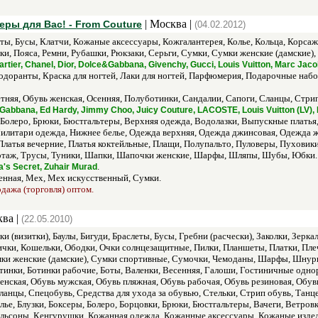
| Москва |
еры для Вас! - From Couture
(04.02.2012)
ты, Бусы, Клатчи, Кожаные аксессуары, Кожгалантерея, Колье, Кольца, Корса
ки, Пояса, Ремни, Рубашки, Рюкзаки, Серьги, Сумки, Сумки женские (дамские
Cartier, Chanel, Dior, Dolce&Gabbana, Givenchy, Gucci, Louis Vuitton, Marc Jacob
зодоранты, Краска для ногтей, Лаки для ногтей, Парфюмерия, Подарочные набор
тняя, Обувь женская, Осенняя, Полуботинки, Сандалии, Сапоги, Сланцы, Стрип 
bbana, Ed Hardy, Jimmy Choo, Juicy Couture, LACOSTE, Louis Vuitton (LV), Pr
, Болеро, Брюки, Бюстгальтеры, Верхняя одежда, Водолазки, Выпускные плать
литари одежда, Нижнее белье, Одежда верхняя, Одежда джинсовая, Одежда же
 Платья вечерние, Платья коктейльные, Плащи, Полупальто, Пуловеры, Пуховик
отаж, Трусы, Туники, Шапки, Шапочки женские, Шарфы, Шляпы, Шубы, Юбки.
.
a's Secret, Zuhair Murad
енная, Мех, Мех искусственный, Сумки.
одажа (торговля) оптом.
ква |
(22.05.2010)
и (визитки), Баулы, Бигуди, Браслеты, Бусы, Гребни (расчески), Заколки, Зерк
ки, Кошельки, Ободки, Очки солнцезащитные, Пилки, Планшеты, Платки, Плече
мки женские (дамские), Сумки спортивные, Сумочки, Чемоданы, Шарфы, Шнур
тинки, Ботинки рабочие, Боты, Валенки, Весенняя, Галоши, Гостиничные однор
енская, Обувь мужская, Обувь пляжная, Обувь рабочая, Обувь резиновая, Обув
анцы, Спецобувь, Средства для ухода за обувью, Стельки, Стрип обувь, Танце
лье, Блузки, Боксеры, Болеро, Борцовки, Брюки, Бюстгальтеры, Вачеги, Ветро
льсоны, Кенгурушки, Кожанная одежда, Кожанные аксессуары, Кожаные издел