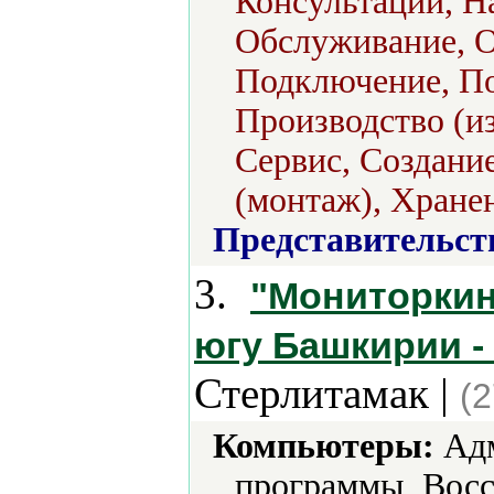
Консультации, Н
Обслуживание, О
Подключение, По
Производство (из
Сервис, Создани
(монтаж), Хране
Представительст
3.
"Мониторкин
югу Башкирии -
Стерлитамак |
(2
Компьютеры:
Адм
программы, Восс