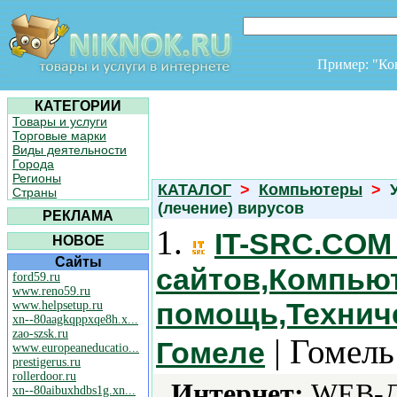
Пример: "К
КАТЕГОРИИ
Товары и услуги
Торговые марки
Виды деятельности
Города
Регионы
КАТАЛОГ
>
Компьютеры
>
У
Страны
(лечение) вирусов
РЕКЛАМА
1.
IT-SRC.COM 
НОВОЕ
Сайты
сайтов,Компью
ford59.ru
www.reno59.ru
помощь,Технич
www.helpsetup.ru
xn--80aagkqppxqe8h.x...
zao-szsk.ru
| Гомель
Гомеле
www.europeaneducatio...
prestigerus.ru
rollerdoor.ru
Интернет:
WEB-Ди
xn--80aibuxhdbs1g.xn...