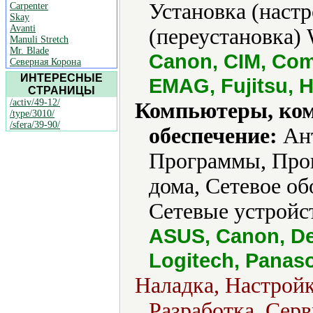
Установка (наст
Carpenter
Skay
Avanti
(переустановка) 
Manuli Stretch
Mr. Blade
Canon, CIM, Comp
Северная Корона
ИНТЕРЕСНЫЕ
EMAG, Fujitsu, H
СТРАНИЦЫ
/activ/49-12/
Компьютеры, ко
/type/3010/
/sfera/39-90/
обеспечение:
Ант
Программы, Прог
дома, Сетевое об
Сетевые устройст
ASUS, Canon, Del
Logitech, Panas
Наладка, Настрой
Разработка, Серв