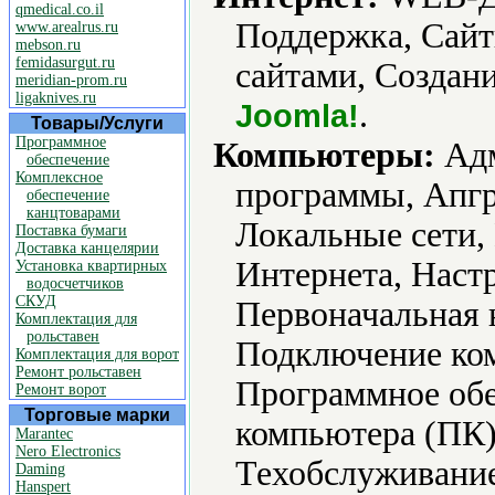
qmedical.co.il
Поддержка, Сайт
www.arealrus.ru
mebson.ru
femidasurgut.ru
сайтами, Создани
meridian-prom.ru
ligaknives.ru
.
Joomla!
Товары/Услуги
Программное
Компьютеры:
Адм
обеспечение
Комплексное
программы, Апгр
обеспечение
канцтоварами
Локальные сети,
Поставка бумаги
Доставка канцелярии
Интернета, Наст
Установка квартирных
водосчетчиков
СКУД
Первоначальная 
Комплектация для
рольставен
Подключение ко
Комплектация для ворот
Ремонт рольставен
Программное обе
Ремонт ворот
Торговые марки
компьютера (ПК)
Marantec
Nero Electronics
Техобслуживание
Daming
Hanspert