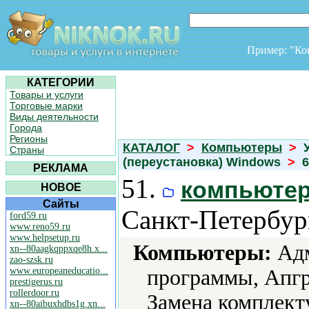
Пример: "К
КАТЕГОРИИ
Товары и услуги
Торговые марки
Виды деятельности
Города
Регионы
КАТАЛОГ
>
Компьютеры
>
У
Страны
(переустановка) Windows
>
6
РЕКЛАМА
51.
компьютер
НОВОЕ
Сайты
Санкт-Петербур
ford59.ru
www.reno59.ru
www.helpsetup.ru
Компьютеры:
Адм
xn--80aagkqppxqe8h.x...
zao-szsk.ru
www.europeaneducatio...
программы, Апгр
prestigerus.ru
rollerdoor.ru
Замена комплек
xn--80aibuxhdbs1g.xn...