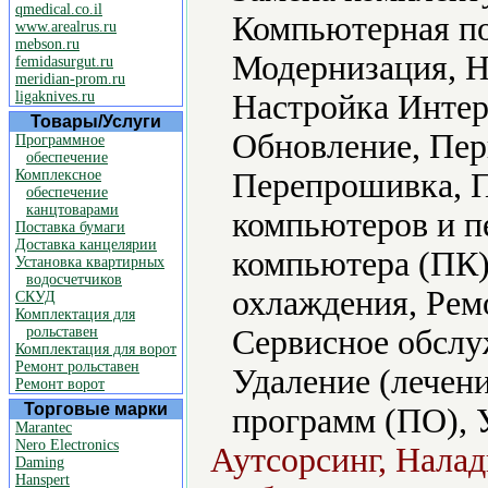
qmedical.co.il
Компьютерная по
www.arealrus.ru
mebson.ru
Модернизация, Н
femidasurgut.ru
meridian-prom.ru
ligaknives.ru
Настройка Интер
Товары/Услуги
Обновление, Пер
Программное
обеспечение
Комплексное
Перепрошивка, П
обеспечение
канцтоварами
компьютеров и п
Поставка бумаги
Доставка канцелярии
компьютера (ПК)
Установка квартирных
водосчетчиков
охлаждения, Рем
СКУД
Комплектация для
рольставен
Сервисное обслу
Комплектация для ворот
Ремонт рольставен
Удаление (лечени
Ремонт ворот
Торговые марки
программ (ПО), 
Marantec
Nero Electronics
Аутсорсинг, Налад
Daming
Hanspert