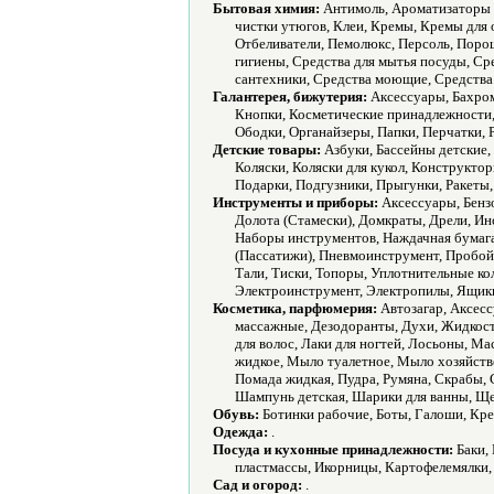
Бытовая химия:
Антимоль, Ароматизаторы 
чистки утюгов, Клеи, Кремы, Кремы для 
Отбеливатели, Пемолюкс, Персоль, Поро
гигиены, Средства для мытья посуды, Сре
сантехники, Средства моющие, Средства 
Галантерея, бижутерия:
Аксессуары, Бахром
Кнопки, Косметические принадлежности
Ободки, Органайзеры, Папки, Перчатки, Р
Детские товары:
Азбуки, Бассейны детские,
Коляски, Коляски для кукол, Конструкто
Подарки, Подгузники, Прыгунки, Ракеты
Инструменты и приборы:
Аксессуары, Бензо
Долота (Стамески), Домкраты, Дрели, И
Наборы инструментов, Наждачная бумага
(Пассатижи), Пневмоинструмент, Пробойн
Тали, Тиски, Топоры, Уплотнительные к
Электроинструмент, Электропилы, Ящики
Косметика, парфюмерия:
Автозагар, Аксессу
массажные, Дезодоранты, Духи, Жидкости
для волос, Лаки для ногтей, Лосьоны, М
жидкое, Мыло туалетное, Мыло хозяйстве
Помада жидкая, Пудра, Румяна, Скрабы, С
Шампунь детская, Шарики для ванны, Ще
Обувь:
Ботинки рабочие, Боты, Галоши, Крем
Одежда:
.
Посуда и кухонные принадлежности:
Баки, 
пластмассы, Икорницы, Картофелемялки,
Сад и огород:
.