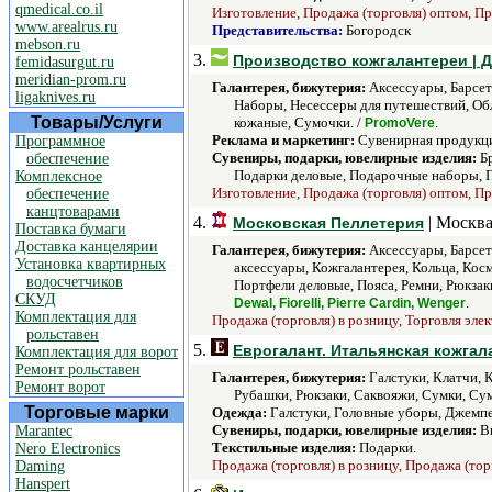
qmedical.co.il
Изготовление, Продажа (торговля) оптом, Пр
www.arealrus.ru
Представительства:
Богородск
mebson.ru
3.
Производство кожгалантереи | 
femidasurgut.ru
meridian-prom.ru
Галантерея, бижутерия:
Аксессуары, Барсет
ligaknives.ru
Наборы, Несессеры для путешествий, Обл
Товары/Услуги
кожаные, Сумочки. /
.
PromoVere
Реклама и маркетинг:
Сувенирная продукци
Программное
Сувениры, подарки, ювелирные изделия:
Бр
обеспечение
Подарки деловые, Подарочные наборы, П
Комплексное
Изготовление, Продажа (торговля) оптом, Пр
обеспечение
канцтоварами
4.
| Москва
Московская Пеллетерия
Поставка бумаги
Доставка канцелярии
Галантерея, бижутерия:
Аксессуары, Барсетк
Установка квартирных
аксессуары, Кожгалантерея, Кольца, Кос
водосчетчиков
Портфели деловые, Пояса, Ремни, Рюкзак
СКУД
.
Dewal, Fiorelli, Pierre Cardin, Wenger
Комплектация для
Продажа (торговля) в розницу, Торговля эле
рольставен
5.
Еврогалант. Итальянская кожгал
Комплектация для ворот
Ремонт рольставен
Галантерея, бижутерия:
Галстуки, Клатчи, 
Ремонт ворот
Рубашки, Рюкзаки, Саквояжи, Сумки, Су
Торговые марки
Одежда:
Галстуки, Головные уборы, Джемпе
Сувениры, подарки, ювелирные изделия:
Ви
Marantec
Текстильные изделия:
Подарки.
Nero Electronics
Продажа (торговля) в розницу, Продажа (тор
Daming
Hanspert