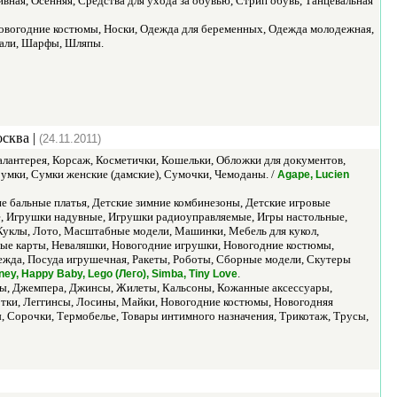
вная, Осенняя, Средства для ухода за обувью, Стрип обувь, Танцевальная
Новогодние костюмы, Носки, Одежда для беременных, Одежда молодежная,
Шали, Шарфы, Шляпы.
сква |
(24.11.2011)
алантерея, Корсаж, Косметички, Кошельки, Обложки для документов,
умки, Сумки женские (дамские), Сумочки, Чемоданы. /
Agape, Lucien
е бальные платья, Детские зимние комбинезоны, Детские игровые
ие, Игрушки надувные, Игрушки радиоуправляемые, Игры настольные,
Куклы, Лото, Масштабные модели, Машинки, Мебель для кукол,
ые карты, Неваляшки, Новогодние игрушки, Новогодние костюмы,
жда, Посуда игрушечная, Ракеты, Роботы, Сборные модели, Скутеры
.
ney, Happy Baby, Lego (Лего), Simba, Tiny Love
оры, Джемпера, Джинсы, Жилеты, Кальсоны, Кожанные аксессуары,
тки, Леггинсы, Лосины, Майки, Новогодние костюмы, Новогодняя
, Сорочки, Термобелье, Товары интимного назначения, Трикотаж, Трусы,