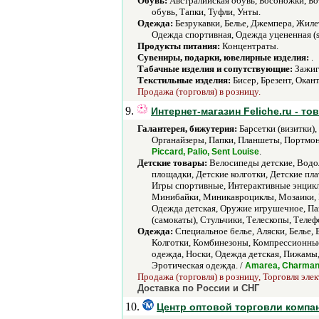
Обувь:
Австралийская обувь, Босоножки, Бот
обувь, Тапки, Туфли, Унты.
Одежда:
Безрукавки, Белье, Джемпера, Жил
Одежда спортивная, Одежда уцененная (
Продукты питания:
Концентраты.
Сувениры, подарки, ювелирные изделия:
.
Табачные изделия и сопутствующие:
Зажиг
Текстильные изделия:
Бисер, Брезент, Окан
Продажа (торговля) в розницу.
9.
Интернет-магазин Feliche.ru - т
Галантерея, бижутерия:
Барсетки (визитки)
Органайзеры, Папки, Планшеты, Портмоне
.
Piccard, Palio, Sent Louise
Детские товары:
Велосипеды детские, Водол
площадки, Детские колготки, Детские пл
Игры спортивные, Интерактивные энцикл
Минибайки, Миникавроциклы, Мозаики, М
Одежда детская, Оружие игрушечное, Па
(самокаты), Стульчики, Телескопы, Теле
Одежда:
Cпециальное белье, Аляски, Белье,
Колготки, Комбинезоны, Компрессионные
одежда, Носки, Одежда детская, Пижамы,
Эротическая одежда. /
Amarea, Charmante 
Продажа (торговля) в розницу, Торговля эле
Доставка по России и СНГ
10.
Центр оптовой торговли компа