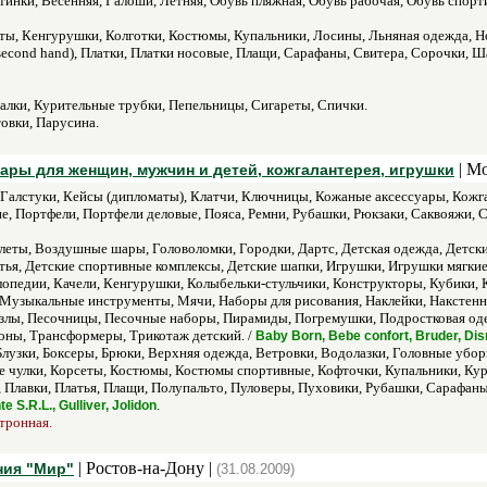
инки, Весенняя, Галоши, Летняя, Обувь пляжная, Обувь рабочая, Обувь спорти
еты, Кенгурушки, Колготки, Костюмы, Купальники, Лосины, Льняная одежда, 
second hand), Платки, Платки носовые, Плащи, Сарафаны, Свитера, Сорочки, 
алки, Курительные трубки, Пепельницы, Сигареты, Спички.
товки, Парусина.
| Мо
овары для женщин, мужчин и детей, кожгалантерея, игрушки
, Галстуки, Кейсы (дипломаты), Клатчи, Ключницы, Кожаные аксессуары, Кожг
, Портфели, Портфели деловые, Пояса, Ремни, Рубашки, Рюкзаки, Саквояжи, С
еты, Воздушные шары, Головоломки, Городки, Дартс, Детская одежда, Детски
атья, Детские спортивные комплексы, Детские шапки, Игрушки, Игрушки мягк
опедии, Качели, Кенгурушки, Колыбельки-стульчики, Конструкторы, Кубики, 
узыкальные инструменты, Мячи, Наборы для рисования, Наклейки, Накстенн
злы, Песочницы, Песочные наборы, Пирамиды, Погремушки, Подростковая оде
фоны, Трансформеры, Трикотаж детский. /
Baby Born, Bebe confort, Bruder, Dis
 Блузки, Боксеры, Брюки, Верхняя одежда, Ветровки, Водолазки, Головные уб
 чулки, Корсеты, Костюмы, Костюмы спортивные, Кофточки, Купальники, Кур
 Плавки, Платья, Плащи, Полупальто, Пуловеры, Пуховики, Рубашки, Сарафаны
.
S.R.L., Gulliver, Jolidon
ктронная.
| Ростов-на-Дону |
ния "Мир"
(31.08.2009)