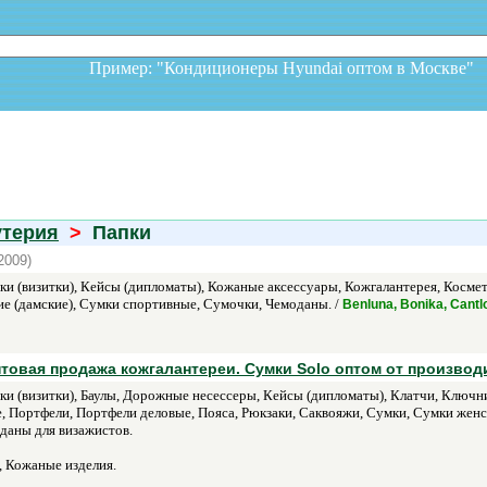
Пример: "Кондиционеры Hyundai оптом в Москв
утерия
>
Папки
2009)
ки (визитки), Кейсы (дипломаты), Кожаные аксессуары, Кожгалантерея, Косме
е (дамские), Сумки спортивные, Сумочки, Чемоданы. /
Benluna, Bonika, Cantl
товая продажа кожгалантереи. Сумки Solo оптом от производ
ки (визитки), Баулы, Дорожные несессеры, Кейсы (дипломаты), Клатчи, Ключн
, Портфели, Портфели деловые, Пояса, Рюкзаки, Саквояжи, Сумки, Сумки женс
даны для визажистов.
 Кожаные изделия.