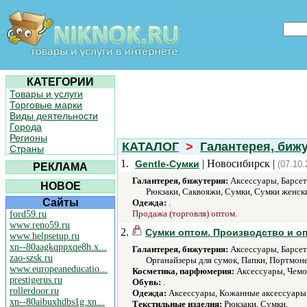
КАТЕГОРИИ
Товары и услуги
Торговые марки
Виды деятельности
Города
Регионы
КАТАЛОГ
>
Галантерея, биж
Страны
1.
| Новосибирск |
Gentle-Сумки
(07.10.
РЕКЛАМА
Галантерея, бижутерия:
Аксессуары, Барсет
НОВОЕ
Рюкзаки, Саквояжи, Сумки, Сумки женски
Сайты
Одежда:
.
Продажа (торговля) оптом.
ford59.ru
www.reno59.ru
2.
Сумки оптом. Производство и оп
www.helpsetup.ru
xn--80aagkqppxqe8h.x...
Галантерея, бижутерия:
Аксессуары, Барсет
zao-szsk.ru
Органайзеры для сумок, Папки, Портмоне
www.europeaneducatio...
Косметика, парфюмерия:
Аксессуары, Чемо
prestigerus.ru
Обувь:
.
rollerdoor.ru
Одежда:
Аксессуары, Кожанные аксессуары,
xn--80aibuxhdbs1g.xn...
Текстильные изделия:
Рюкзаки, Сумки.