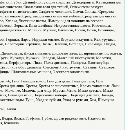
лфетки, Губки, Дезинфицирующие средства, Дезодоранты, Карандаши для
ласкиватели, Ополаскиватели для тканей, Освежители воздуха,
лфетки гигиенические, Салфетки чистящие, Свечи, Синька, Средства
стки ковров, Средства для чистки мягкой мебели, Средства для чистки
анов, Хлорка, Чистящие пасты, Шампуни для моющих пылесосов.
 Заколки, Зеркала, Иглы швейные, Искусственные цветы, Ключницы,
ринадлежности, Молнии, Мулине, Наклейки, Нитки, Ножи, Ножницы,
мки, Горшки, Дартс, Игрушки мягкие, Игрушки надувные, Кенгурушки,
йки, Новогодние игрушки, Пазлы, Пеленки, Петарды, Пирамиды, Пледы,
е, Дальномеры, Диски алмазные, Дисковые пилы, Дозировачные пистолеты,
Круги, Кувалды, Кусачки, Лебедки, Малярный инструмент, Молотки,
ампы, Перфораторы, Пилы, Пилы дисковые, Пинцеты, Плоскогубцы
, Сварочное оборудование, Слесарный инструмент, Стаканы, Степлеры,
 Щипцы, Щлифовальные машины, Электрогазонокосилка,
 губ, Гели, Гели для волос, Гели для душа, Гели для тела, Гели
 Крема для лица, Кремы, Кремы солнцезащитные, Кремы тональные, Лаки
асло, Молочко, Молочко для лица, Муссы, Мыло, Мыло детское, Мыло
тья, Пены для ванн, Подарочные наборы, Подводка для глаз, Помада,
уалетные воды, Тушь, Уход за губами, Уход за руками, Хна, Шампуни,
вь, Тапки.
, Ведра, Вилки, Графины, Губки, Доски разделочные, Изделия из
ия, Кувшины.