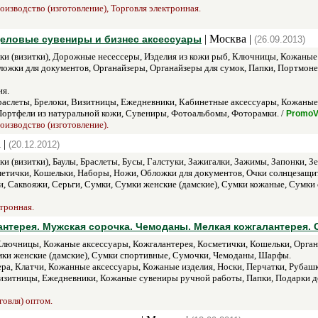
оизводство (изготовление), Торговля электронная.
| Москва |
Деловые сувениры и бизнес аксессуары
(26.09.2013)
ки (визитки), Дорожные несессеры, Изделия из кожи рыб, Ключницы, Кожаные
ожки для документов, Органайзеры, Органайзеры для сумок, Папки, Портмоне
я.
аслеты, Брелоки, Визитницы, Ежедневники, Кабинетные аксессуары, Кожаные
ортфели из натуральной кожи, Сувениры, Фотоальбомы, Фоторамки. /
PromoV
оизводство (изготовление).
 |
(20.12.2012)
и (визитки), Баулы, Браслеты, Бусы, Галстуки, Зажигалки, Зажимы, Запонки, 
метички, Кошельки, Наборы, Ножи, Обложки для документов, Очки солнцезащи
и, Саквояжи, Серьги, Сумки, Сумки женские (дамские), Сумки кожаные, Сумк
ктронная.
антерея. Мужская сорочка. Чемоданы. Мелкая кожгалантерея. О
Ключницы, Кожаные аксессуары, Кожгалантерея, Косметички, Кошельки, Орган
мки женские (дамские), Сумки спортивные, Сумочки, Чемоданы, Шарфы.
ра, Клатчи, Кожанные аксессуары, Кожаные изделия, Носки, Перчатки, Рубаш
зитницы, Ежедневники, Кожаные сувениры ручной работы, Папки, Подарки д
говля) оптом.