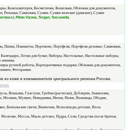
ары, Кожгалантерея, Косметички, Кошельки, Обложки для документов,
и, Рюкзаки, Саквояжи, Сумки, Сумки женские (дамские), Сумки
.
erotucci, Plinio Vizona, Tergan, Toscanella
ы, Папки, Планшеты, Портмоне, Портфели, Портфели деловые, Саквояжи,
Календари, Лотки для бумаг, Наборы, Настольные, Настольные наборы,
е книжки.
ниры ручной работы, Корпоративные подарки, Обложки для документов,
окниги, Фоторамки.
 из кожи и кожзаменителя центрального региона России.
2010)
усы, Вешалки, Галстуки, Гребни (расчески), Дублерин, Зажигалки,
и, Молнии, Мулине, Невидимки, Нитки, Ножи, Ножницы, Ободки,
кое, Бенгальские свечи, Ванночки, Велосипеды детские, Весы
ла, Молочко, Муссы, Мыло детское, Пудра, Соли, Средства после бритья,