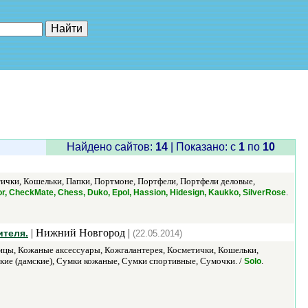
е"
Найдено сайтов:
14
| Показано: c
1
по
10
тички, Кошельки, Папки, Портмоне, Портфели, Портфели деловые,
.
or, CheckMate, Chess, Duko, Epol, Hassion, Hidesign, Kaukko, SilverRose
| Нижний Новгород |
ителя.
(22.05.2014)
ицы, Кожаные аксессуары, Кожгалантерея, Косметички, Кошельки,
кие (дамские), Сумки кожаные, Сумки спортивные, Сумочки. /
.
Solo