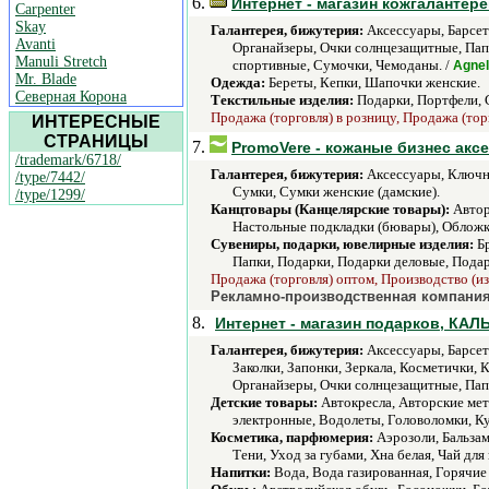
6.
Интернет - магазин кожгалантере
Carpenter
Skay
Галантерея, бижутерия:
Аксессуары, Барсет
Avanti
Органайзеры, Очки солнцезащитные, Папк
Manuli Stretch
спортивные, Сумочки, Чемоданы. /
Agnel
Mr. Blade
Одежда:
Береты, Кепки, Шапочки женские.
Северная Корона
Текстильные изделия:
Подарки, Портфели, 
Продажа (торговля) в розницу, Продажа (тор
ИНТЕРЕСНЫЕ
СТРАНИЦЫ
7.
PromoVere - кожаные бизнес акс
/trademark/6718/
Галантерея, бижутерия:
Аксессуары, Ключни
/type/7442/
Сумки, Сумки женские (дамские).
/type/1299/
Канцтовары (Канцелярские товары):
Автор
Настольные подкладки (бювары), Обложк
Сувениры, подарки, ювелирные изделия:
Бр
Папки, Подарки, Подарки деловые, Пода
Продажа (торговля) оптом, Производство (из
Рекламно-производственная компания
8.
Интернет - магазин подарков, КА
Галантерея, бижутерия:
Аксессуары, Барсетк
Заколки, Запонки, Зеркала, Косметички
Органайзеры, Очки солнцезащитные, Пап
Детские товары:
Автокресла, Авторские мет
электронные, Водолеты, Головоломки, К
Косметика, парфюмерия:
Аэрозоли, Бальзам
Тени, Уход за губами, Хна белая, Чай для 
Напитки:
Вода, Вода газированная, Горячие