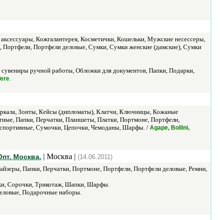
 аксессуары, Кожгалантерея, Косметички, Кошельки, Мужские несессеры,
, Портфели, Портфели деловые, Сумки, Сумки женские (дамские), Сумки
 сувениры ручной работы, Обложки для документов, Папки, Подарки,
.
ere
Зеркала, Зонты, Кейсы (дипломаты), Клатчи, Ключницы, Кожаные
тные, Папки, Перчатки, Планшеты, Платки, Портмоне, Портфели,
и спортивные, Сумочки, Цепочки, Чемоданы, Шарфы. /
Agape, Bollini,
| Москва |
пт. Москва.
(14.06.2011)
айзеры, Папки, Перчатки, Портмоне, Портфели, Портфели деловые, Ремни,
ки, Сорочки, Трикотаж, Шапки, Шарфы.
еловые, Подарочные наборы.