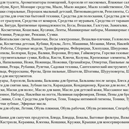
для туалета, Ароматизаторы помещений, Аэрозоли от насекомых, Влажные са
обуви, Крот, Моющие средства, Мыло, Мыло жидкое, Мыло хозяйственное, Опо
шки стиральные, Порошок мыльный детский, Пятновыводители, Репелленты, Са
дства для очистки бытовой техники, Средства для полоскания, Средства для чи
от грызунов, Средства от комаров, Средства от муравьев, Средства от тарак
а, Бигуди, Бритвенные принадлежности, Бусы, Вешалки, Галстуки, Зажигалки,
, Косметички, Кошельки, Кусачки, Ленты, Маникюрные наборы, Маникюрные п
езинки, Рукоделие, Рюкзаки, Сумки.
 Бенгальские свечи, Ванночки, Весы электронные, Вешалки-плечики, Головоло
ры, Косметика детская, Кубики, Куклы, Лото, Машинки, Мозаики, Мячи, Накле
, Роботы, Сборные модели, Трансформеры, Фейерверки, Хлопушки, Шнуровки.
пилы, Болгарки, Буры, Валики, Воронки, Втулки, Гайковерты, Горелки газовы
нструментальные сумки, Кейсы, Кисти, Ключи, Колуны, Крепежные элементы, 
, Напильники, Ножи, Ножницы, Ножовки, Органайзеры, Отвертки, Паяльные л
ики, Резцы, Рубанки, Рулетки, Садовая техника, Сантехнический инструмент
ольца, Ферросканы, Фрезы, Цепи пильные, Шпатели, Штативы, Шуруповерты,
 для инструментов.
ары, Аэрозоли, Бальзамы, Бальзамы для бритья, Бальзамы после загара, Блеск для
 для снятия лака, Зубная паста, Карандаши, Кондиционер, Краски для волос,
аски, Маски для волос, Масло для ванн, Масло для детской кожи, Массажное м
нное, Наборы, Наклейки на ногти, Наливная парфюмерия, Пенки, Пены для бри
ливки, Соли, Средства для бритья, Тени, Товары интимной гигиены, Тоники, Т
тки зубные, Эфирные масла.
 для обуви, Летняя, Обувь пляжная, Обувь рабочая, Обувь резиновая, Спецобу
Банки для сыпучих продуктов, Блюда, Блюдца, Бокалы, Бытовые фильтры, Вазы
 Кастрюли, Керамика, Клеенка, Ковшики, Кружки, Крышки для консервирован