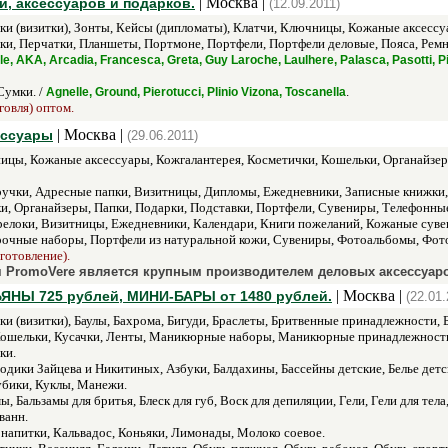
| Москва |
и, аксессуаров и подарков.
(12.09.2011)
ки (визитки), Зонты, Кейсы (дипломаты), Клатчи, Ключницы, Кожаные аксессу
и, Перчатки, Планшеты, Портмоне, Портфели, Портфели деловые, Пояса, Ремн
le, AKA, Arcadia, Francesca, Greta, Guy Laroche, Laulhere, Palasca, Pasotti, Pi
Сумки. /
.
Agnelle, Ground, Pierotucci, Plinio Vizona, Toscanella
говля) оптом.
| Москва |
ессуары
(29.06.2011)
цы, Кожаные аксессуары, Кожгалантерея, Косметички, Кошельки, Органайзер
учки, Адресные папки, Визитницы, Дипломы, Ежедневники, Записные книжки, 
и, Органайзеры, Папки, Подарки, Подставки, Портфели, Сувениры, Телефонны
елоки, Визитницы, Ежедневники, Календари, Книги пожеланий, Кожаные суве
рочные наборы, Портфели из натуральной кожи, Сувениры, Фотоальбомы, Фот
готовление).
 PromoVere является крупным производителем деловых аксессуаров
| Москва |
ЛЬЯНЫ 725 рублей, МИНИ-БАРЫ от 1480 рублей.
(22.01.
и (визитки), Баулы, Бахрома, Бигуди, Браслеты, Бритвенные принадлежности, Б
, Кошельки, Кусачки, Ленты, Маникюрные наборы, Маникюрные принадлежност
ки.
одики Зайцева и Никитиных, Азбуки, Балдахины, Бассейны детские, Белье детс
убики, Куклы, Манежи.
ы, Бальзамы для бритья, Блеск для губ, Воск для депиляции, Гели, Гели для те
ванн.
 напитки, Кальвадос, Коньяки, Лимонады, Молоко соевое.