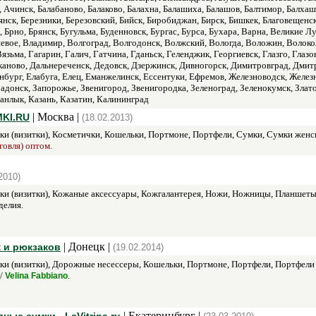
Ачинск, Балабаново, Балаково, Балахна, Балашиха, Балашов, Балтимор, Балхаш, 
янск, Березники, Березовский, Бийск, Биробиджан, Бирск, Бишкек, Благовещенс
к, Брно, Брянск, Бугульма, Буденновск, Бургас, Бурса, Бухара, Варна, Великие
вое, Владимир, Волгоград, Волгодонск, Волжский, Вологда, Воложин, Волокол
ьма, Гагарин, Галич, Гатчина, Гданьск, Геленджик, Георгиевск, Глазго, Глазо
еканово, Дальнереченск, Дедовск, Дзержинск, Дивногорск, Димитровград, Дми
нбург, Елабуга, Елец, Еманжелинск, Ессентуки, Ефремов, Железноводск, Жел
донск, Запорожье, Звенигород, Звенигородка, Зеленоград, Зеленокумск, Злато
анлык, Казань, Казатин, Калининград
| Москва |
MKI.RU
(18.02.2013)
ки (визитки), Косметички, Кошельки, Портмоне, Портфели, Сумки, Сумки женс
говля) оптом.
2010)
ки (визитки), Кожаные аксессуары, Кожгалантерея, Ножи, Ножницы, Планшеты,
делия.
| Донецк |
 и рюкзаков
(19.02.2014)
ки (визитки), Дорожные несессеры, Кошельки, Портмоне, Портфели, Портфели 
 /
.
Velina Fabbiano
| Екатеринбург |