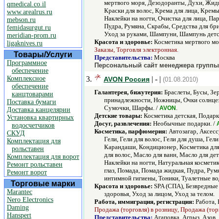
мертвого моря, Дезодоранты, Духи, Жидко
qmedical.co.il
Краски для волос, Крема для лица, Крем
www.arealrus.ru
Наклейки на ногти, Очистка для лица, П
mebson.ru
Пудра, Румяна, Скрабы, Средства для бри
femidasurgut.ru
Уход за руками, Шампуни, Шампунь детс
meridian-prom.ru
Красота и здоровье:
Косметика мертвого мор
ligaknives.ru
Заказы, Торговля электронная.
Товары/Услуги
Представительства:
Москва
Программное
Персональный сайт менеджера группы 
обеспечение
Комплексное
3.
| - |
AVON Россия
(01.08.2010)
обеспечение
Галантерея, бижутерия:
Браслеты, Бусы, Зе
канцтоварами
принадлежности, Ножницы, Очки солнцеза
Поставка бумаги
Сумочки, Шарфы. /
.
AVON
Доставка канцелярии
Детские товары:
Косметика детская, Подарк
Установка квартирных
Досуг, развлечения:
Необычные подарки. /
водосчетчиков
Косметика, парфюмерия:
Автозагар, Аксессу
СКУД
Гели, Гели для волос, Гели для душа, Ге
Комплектация для
Карандаши, Кондиционер, Косметика для 
рольставен
для волос, Масло для ванн, Масло для д
Комплектация для ворот
Наклейки на ногти, Натуральная космети
Ремонт рольставен
глаз, Помада, Помада жидкая, Пудра, Рум
Ремонт ворот
интимной гигиены, Тоники, Туалетные во
Торговые марки
Красота и здоровье:
SPA (СПА), Безвредные 
Marantec
здоровья, Уход за лицом, Уход за телом.
Nero Electronics
Работа, иммиграция, регистрация:
Работа, 
Daming
Продажа (торговля) в розницу, Продажа (тор
Hanspert
Представительства:
Агаповка, Агрыз, Азов,