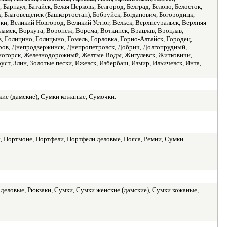
Барнаул, Батайск, Белая Церковь, Белгород, Белград, Белово, Белосток,
к, Благовещенск (Башкортостан), Бобруйск, Богданович, Богородицк,
 Луки, Великий Новгород, Великий Устюг, Вельск, Верхнеуральск, Верхняя
амск, Воркута, Воронеж, Ворсма, Воткинск, Врацлав, Вроцлав,
в, Голицино, Голицыно, Гомель, Горловка, Горно-Алтайск, Городец,
тров, Днепродзержинск, Днепропетровск, Добрич, Долгопрудный,
езногорск, Железнодорожный, Желтые Воды, Жигулевск, Житковичи,
уст, Злин, Золотые пески, Ижевск, Избербаш, Измир, Ильичевск, Инта,
кие (дамские), Сумки кожаные, Сумочки.
 Портмоне, Портфели, Портфели деловые, Пояса, Ремни, Сумки.
деловые, Рюкзаки, Сумки, Сумки женские (дамские), Сумки кожаные,