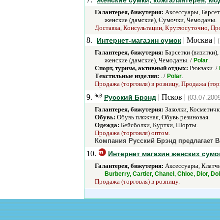
Женские сумки, кожгалантерея, мод
Галантерея, бижутерия:
Аксессуары, Барсет
женские (дамские), Сумочки, Чемоданы.
Доставка, Консультации, Круглосуточно, Про
8.
| Москва |
Интернет-магазин сумок
Галантерея, бижутерия:
Барсетки (визитки)
женские (дамские), Чемоданы. /
.
Polar
Спорт, туризм, активный отдых:
Рюкзаки. /
Текстильные изделия:
. /
.
Polar
Продажа (торговля) в розницу, Продажа (тор
9.
| Псков |
Русский Брэнд
(03.07.2009
Галантерея, бижутерия:
Заколки, Косметичк
Обувь:
Обувь пляжная, Обувь резиновая.
Одежда:
Бейсболки, Куртки, Шорты.
Продажа (торговля) оптом.
Компания Русский Брэнд предлагает В
10.
Интернет магазин женских сумок
Галантерея, бижутерия:
Аксессуары, Клатчи
Burberry, Cartier, Chanel, Chloe, Dior, D
Продажа (торговля) в розницу.