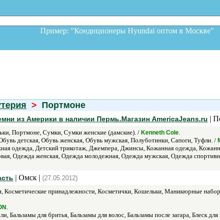
Пример: "Кондиционеры Hyundai оптом в Москв
утерия
>
Портмоне
| П
мни из Америки в наличии Пермь.Магазин AmericaJeans.ru
ки, Портмоне, Сумки, Сумки женские (дамские). /
.
Kenneth Cole
Обувь детская, Обувь женская, Обувь мужская, Полуботинки, Сапоги, Туфли. /
ная одежда, Детский трикотаж, Джемпера, Джинсы, Кожанная одежда, Кожанн
овая, Одежда женская, Одежда молодежная, Одежда мужская, Одежда спортивн
| Омск |
асть
(27.05.2012)
, Косметические принадлежности, Косметички, Кошельки, Маникюрные набор
.
ON
и, Бальзамы для бритья, Бальзамы для волос, Бальзамы после загара, Блеск для гу