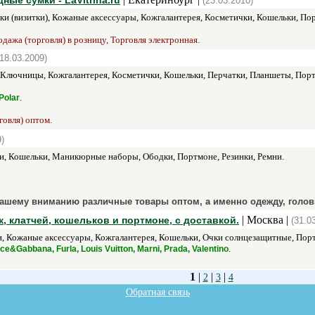
ные сумки - LaVitrina.ru
(23.03.2010)
ки (визитки), Кожаные аксессуары, Кожгалантерея, Косметички, Кошельки, По
дажа (торговля) в розницу, Торговля электронная.
(18.03.2009)
, Ключницы, Кожгалантерея, Косметички, Кошельки, Перчатки, Планшеты, Пор
.
Polar
говля) оптом.
)
и, Кошельки, Маникюрные наборы, Ободки, Портмоне, Резинки, Ремни.
ашему вниманию различные товары оптом, а именно одежду, голов
| Москва |
, клатчей, кошельков и портмоне, с доставкой.
(31.0
, Кожаные аксессуары, Кожгалантерея, Кошельки, Очки солнцезащитные, Порт
.
olce&Gabbana, Furla, Louis Vuitton, Marni, Prada, Valentino
1
|
|
|
2
3
4
Обратная связь