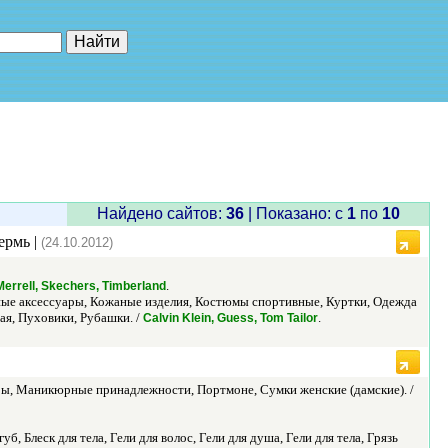
е"
Найдено сайтов:
36
| Показано: c
1
по
10
ермь |
(24.10.2012)
.
Merrell, Skechers, Timberland
ые аксессуары, Кожаные изделия, Костюмы спортивные, Куртки, Одежда
ая, Пуховики, Рубашки. /
.
Calvin Klein, Guess, Tom Tailor
ы, Маникюрные принадлежности, Портмоне, Сумки женские (дамские). /
б, Блеск для тела, Гели для волос, Гели для душа, Гели для тела, Грязь