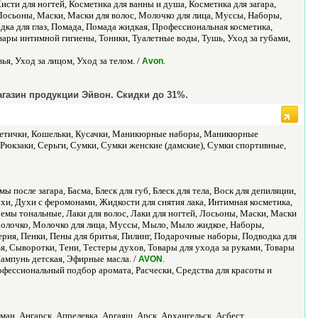
сти для ногтей, Косметика для ванны и душа, Косметика для загара,
 Лосьоны, Маски, Маски для волос, Молочко для лица, Муссы, Наборы,
дка для глаз, Помада, Помада жидкая, Профессиональная косметика,
овары интимной гигиены, Тоники, Туалетные воды, Тушь, Уход за губами,
я, Уход за лицом, Уход за телом. /
.
Avon
газин продукции Эйвон. Скидки до 31%.
сметички, Кошельки, Кусачки, Маникюрные наборы, Маникюрные
Рюкзаки, Серьги, Сумки, Сумки женские (дамские), Сумки спортивные,
 после загара, Басма, Блеск для губ, Блеск для тела, Воск для депиляции,
Духи, Духи с феромонами, Жидкости для снятия лака, Интимная косметика,
мы тональные, Лаки для волос, Лаки для ногтей, Лосьоны, Маски, Маски
 Молочко, Молочко для лица, Муссы, Мыло, Мыло жидкое, Наборы,
ерия, Пенки, Пены для бритья, Пилинг, Подарочные наборы, Подводка для
ья, Сыворотки, Тени, Тестеры духов, Товары для ухода за руками, Товары
Шампунь детская, Эфирные масла. /
.
AVON
офессиональный подбор аромата, Расчески, Средства для красоты и
ман, Ангарск, Апрелевка, Аргаяш, Арск, Архангельск, Асбест,