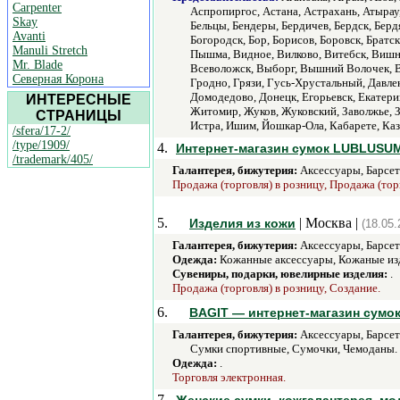
Carpenter
Аспропиргос, Астана, Астрахань, Атырау, 
Skay
Бельцы, Бендеры, Бердичев, Бердск, Берд
Avanti
Богородск, Бор, Борисов, Боровск, Братс
Manuli Stretch
Пышма, Видное, Вилково, Витебск, Вишне
Mr. Blade
Всеволожск, Выборг, Вышний Волочек, Вяз
Северная Корона
Гродно, Грязи, Гусь-Хрустальный, Давл
Домодедово, Донецк, Егорьевск, Екатери
ИНТЕРЕСНЫЕ
Житомир, Жуков, Жуковский, Заволжье, За
СТРАНИЦЫ
Истра, Ишим, Йошкар-Ола, Кабарете, Каз
/sfera/17-2/
/type/1909/
4.
Интернет-магазин сумок LUBLUSU
/trademark/405/
Галантерея, бижутерия:
Аксессуары, Барсет
Продажа (торговля) в розницу, Продажа (тор
5.
| Москва |
Изделия из кожи
(18.05.
Галантерея, бижутерия:
Аксессуары, Барсет
Одежда:
Кожанные аксессуары, Кожаные из
Сувениры, подарки, ювелирные изделия:
.
Продажа (торговля) в розницу, Создание.
6.
BAGIT — интернет-магазин сумок
Галантерея, бижутерия:
Аксессуары, Барсет
Сумки спортивные, Сумочки, Чемоданы.
Одежда:
.
Торговля электронная.
7.