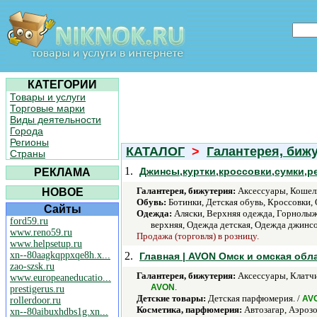
КАТЕГОРИИ
Товары и услуги
Торговые марки
Виды деятельности
Города
Регионы
КАТАЛОГ
>
Галантерея, биж
Страны
1.
Джинсы,куртки,кроссовки,сумки,ре
РЕКЛАМА
Галантерея, бижутерия:
Аксессуары, Кошель
НОВОЕ
Обувь:
Ботинки, Детская обувь, Кроссовки, 
Сайты
Одежда:
Аляски, Верхняя одежда, Горнолыж
ford59.ru
верхняя, Одежда детская, Одежда джинс
www.reno59.ru
Продажа (торговля) в розницу.
www.helpsetup.ru
xn--80aagkqppxqe8h.x...
2.
Главная | AVON Омск и омская обл
zao-szsk.ru
Галантерея, бижутерия:
Аксессуары, Клатчи
www.europeaneducatio...
.
AVON
prestigerus.ru
Детские товары:
Детская парфюмерия. /
AV
rollerdoor.ru
Косметика, парфюмерия:
Автозагар, Аэрозол
xn--80aibuxhdbs1g.xn...