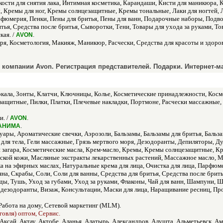
сти для снятия лака, Интимная косметика, Карандаши, Кисти для маникюра, Ки
ы, Кремы для ног, Кремы солнцезащитные, Кремы тональные, Лаки для ногтей,
арфюмерия, Пенки, Пены для бритья, Пены для ванн, Подарочные наборы, Подво
тья, Средства после бритья, Сыворотки, Тени, Товары для ухода за руками, Т
кая. /
.
AVON
я, Косметология, Макияж, Маникюр, Расчески, Средства для красоты и здоровь
компании Avon. Регистрация представителей. Подарки. Интернет-ма
ркала, Зонты, Клатчи, Ключницы, Колье, Косметические принадлежности, Ко
щитные, Пилки, Платки, Плечевые накладки, Портмоне, Расчески массажные, 
и. /
.
AVON
.
АНИМА
ары, Ароматические свечки, Аэрозоли, Бальзамы, Бальзамы для бритья, Бальзамы
ли для тела, Гели массажные, Грязь мертвого моря, Дезодоранты, Депиляторы, 
загара, Косметические масла, Крем-масло, Кремы, Кремы солнцезащитные, Кре
етской кожи, Масляные экстракты лекарственных растений, Массажное масло,
ка на эфирных маслах, Натуральные крема для лица, Очистка для лица, Парфюм
яна, Скрабы, Соли, Соли для ванны, Средства для бритья, Средства после брит
ды, Тушь, Уход за губами, Уход за руками, Флаконы, Чай для ванн, Шампуни, 
дезодоранты, Визаж, Консультации, Маски для лица, Наращивание ресниц, Пр
Работа на дому, Сетевой маркетинг (MLM).
говля) оптом, Сервис.
 Аксай, Актау, Актобе, Аланья, Алатырь, Александров, Алушта, Альметьевск, Ам